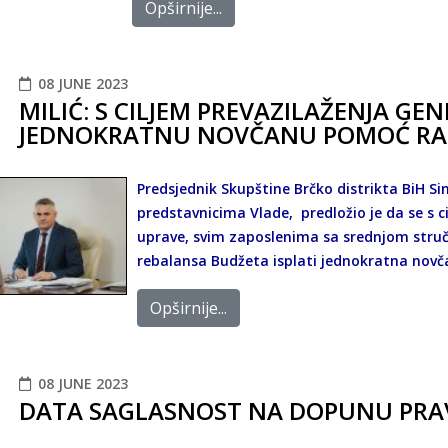
Opširnije...
08 JUNE 2023
MILIĆ: S CILJEM PREVAZILAŽENJA GE
JEDNOKRATNU NOVČANU POMOĆ RA
Predsjednik Skupštine Brčko distrikta BiH Si
predstavnicima Vlade, predložio je da se s c
uprave, svim zaposlenima sa srednjom struč
rebalansa Budžeta isplati jednokratna nov
Opširnije...
08 JUNE 2023
DATA SAGLASNOST NA DOPUNU PRAV