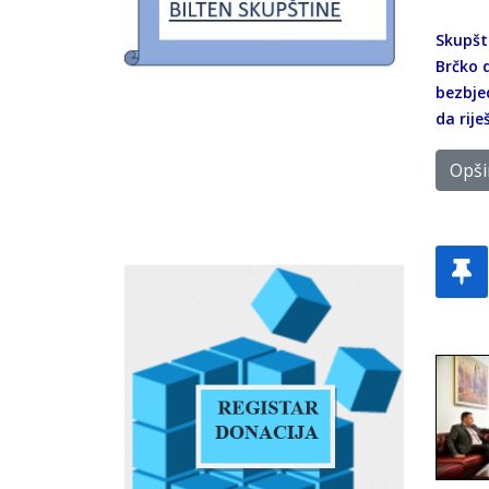
Skupšt
Brčko d
bezbjed
da rije
Opšir