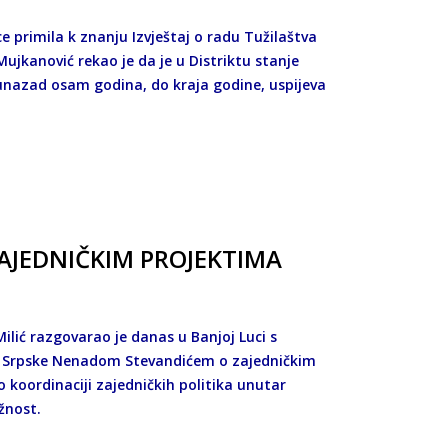
e primila k znanju Izvještaj o radu Tužilaštva
Mujkanović rekao je da je u Distriktu stanje
e unazad osam godina, do kraja godine, uspijeva
ZAJEDNIČKIM PROJEKTIMA
Milić razgovarao je danas u Banjoj Luci s
 Srpske Nenadom Stevandićem o zajedničkim
o koordinaciji zajedničkih politika unutar
žnost.