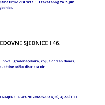
pštine Brčko distrikta BiH zakazanog za
7. jun
a sjednice.
DOVNE SJEDNICE I 46.
bova i gradonačelnika, koji je održan danas,
kupštine Brčko distrikta BiH.
IZMJENE I DOPUNE ZAKONA O DJEČJOJ ZAŠTITI