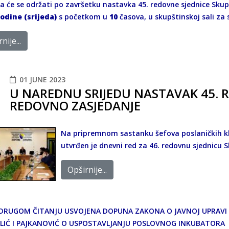
ca će se održati po završetku nastavka 45. redovne sjednice Sku
godine (srijeda)
s početkom u
10
časova, u skupštinskoj sali z
nije...
01 JUNE 2023
U NAREDNU SRIJEDU NASTAVAK 45. RE
REDOVNO ZASJEDANJE
Na pripremnom sastanku šefova poslaničkih klu
utvrđen je dnevni red za 46. redovnu sjednicu S
Opširnije...
DRUGOM ČITANJU USVOJENA DOPUNA ZAKONA O JAVNOJ UPRAVI I 
LIĆ I PAJKANOVIĆ O USPOSTAVLJANJU POSLOVNOG INKUBATORA