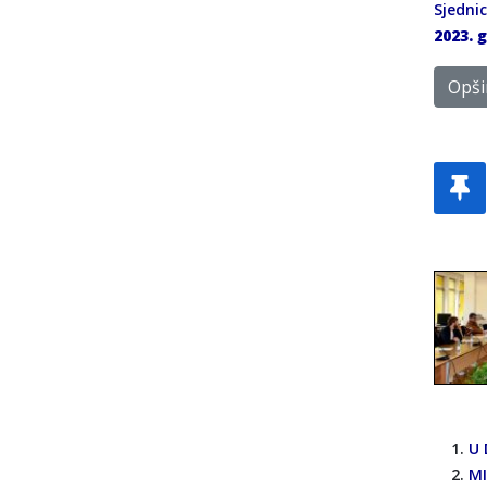
Sjedni
2023. 
Opšir
U 
MI