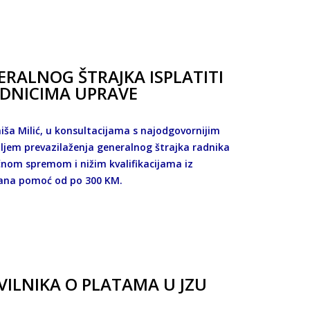
NERALNOG ŠTRAJKA ISPLATITI
DNICIMA UPRAVE
niša Milić, u konsultacijama s najodgovornijim
iljem prevazilaženja generalnog štrajka radnika
nom spremom i nižim kvalifikacijama iz
čana pomoć od po 300 KM.
ILNIKA O PLATAMA U JZU