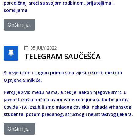
porodičnoj sreći sa svojom rodbinom, prijateljima i
komšijama.
Opširnije...
05 JULY 2022
TELEGRAM SAUČEŠĆA
S nevjericom i tugom primili smo vijest o smrti doktora
Ognjena Simikića.
Heroj je živio među nama, a tek je nakon njegove smrti u
javnost izašla priča o ovom istinskom junaku borbe protiv
Covida -19. Izgubili smo mladog čovjeka, nekada vrhunskog
studenta, potom predanog, stručnog i neustrašivog ljekara.
Opširnije...