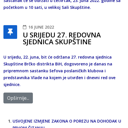
Sastanak će se održati u četvrtak, 23. juna 2022. godine sa
početkom u 10 sati, u velikoj Sali Skupštine.
16 JUNE 2022
U SRIJEDU 27. REDOVNA
SJEDNICA SKUPŠTINE
U srijedu, 22. juna, bit će održana 27. redovna sjednica
Skupštine Brčko distrikta BiH, dogovoreno je danas na
pripremnom sastanku šefova poslaničkih klubova i
predstavnika Vlade na kojem je utvrđen i dnevni red ove
sjednice.
Opširnije...
USVOJENE IZMJENE ZAKONA O POREZU NA DOHODAK U
PRVOM ČITANJU