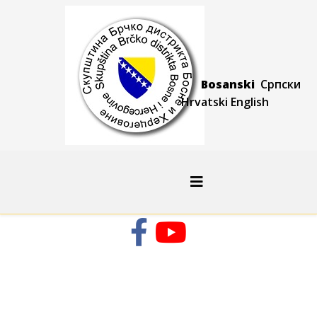
Bosanski
Српски
Hrvatski
Engli
sh