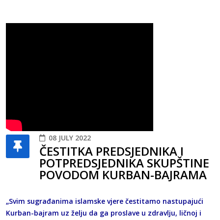
08 JULY 2022
ČESTITKA PREDSJEDNIKA I
POTPREDSJEDNIKA SKUPŠTINE
POVODOM KURBAN-BAJRAMA
„Svim sugrađanima islamske vjere čestitamo nastupajući
Kurban-bajram uz želju da ga proslave u zdravlju, ličnoj i