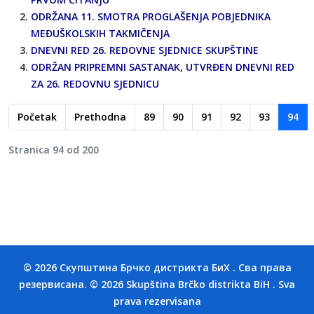
ODRŽANA 11. SMOTRA PROGLAŠENJA POBJEDNIKA
MEĐUŠKOLSKIH TAKMIČENJA
DNEVNI RED 26. REDOVNE SJEDNICE SKUPŠTINE
ODRŽAN PRIPREMNI SASTANAK, UTVRĐEN DNEVNI RED
ZA 26. REDOVNU SJEDNICU
Početak
Prethodna
89
90
91
92
93
94
Stranica 94 od 200
© 2026 Скупштина Брчко дистрикта БиХ . Сва права
резервисана. © 2026 Skupština Brčko distrikta BiH . Sva
prava rezervisana