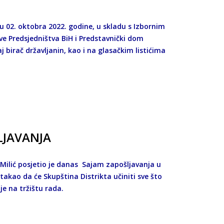
u 02. oktobra 2022. godine, u skladu s Izbornim
ve Predsjedništva BiH i Predstavnički dom
j birač državljanin, kao i na glasačkim listićima
LJAVANJA
 Milić posjetio je danas Sajam zapošljavanja u
akao da će Skupština Distrikta učiniti sve što
je na tržištu rada.