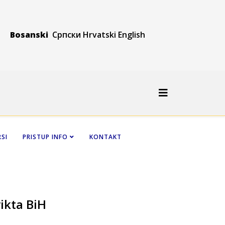
Bosanski
Српски
Hrvatski
Engli
sh
SI
PRISTUP INFO
KONTAKT
ikta BiH