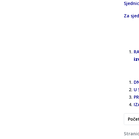
Sjedni
Za sjed
RA
iz
DN
U 
PR
IZ
Poče
Strani