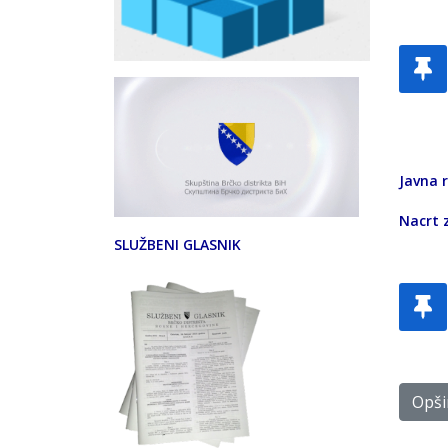
Javna 
Nacrt 
SLUŽBENI GLASNIK
Opšir