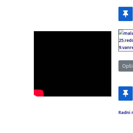
Opšir
Radni 