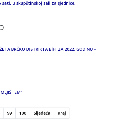
5
sati, u skupštinskoj sali za sjednice.
 D
ETA BRČKO DISTRIKTA BiH ZA 2022. GODINU –
EMLJIŠTEM“
99
100
Sljedeća
Kraj