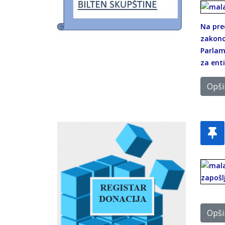
Na pre
zakono
Parlame
za enti
Opšir
Opšir