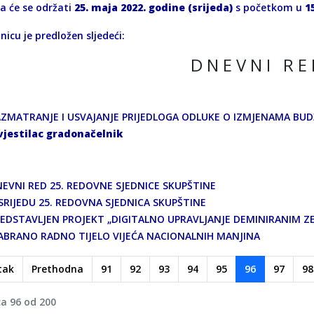
ca će se održati
25. maja 2022. godine (srijeda)
s početkom u
1
nicu je predložen sljedeći:
D N E V N I R E
ZMATRANJE I USVAJANJE PRIJEDLOGA ODLUKE O IZMJENAMA BUDŽ
vjestilac gradonačelnik
EVNI RED 25. REDOVNE SJEDNICE SKUPŠTINE
SRIJEDU 25. REDOVNA SJEDNICA SKUPŠTINE
EDSTAVLJEN PROJEKT „DIGITALNO UPRAVLJANJE DEMINIRANIM Z
ABRANO RADNO TIJELO VIJEĆA NACIONALNIH MANJINA
tak
Prethodna
91
92
93
94
95
96
97
98
ca 96 od 200