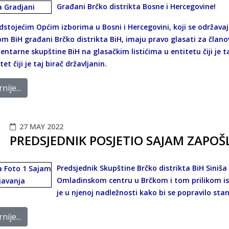
Građani Brčko distrikta Bosne i Hercegovine!
dstojećim Općim izborima u Bosni i Hercegovini, koji se održavaj
m BiH građani Brčko distrikta BiH, imaju pravo glasati za člano
ntarne skupštine BiH na glasačkim listićima u entitetu čiji je ta
tet čiji je taj birač državljanin.
nije...
27 MAY 2022
PREDSJEDNIK POSJETIO SAJAM ZAPOŠ
Predsjednik Skupštine Brčko distrikta BiH Siniša
Omladinskom centru u Brčkom i tom prilikom ist
je u njenoj nadležnosti kako bi se popravilo stan
nije...