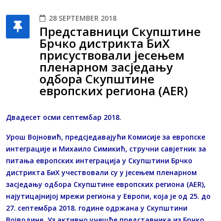
28 SEPTEMBER 2018
Представници Скупштине
Брчко дистрикта БиХ
присуствовали јесењем
пленарном засједању
одбора Скупштине
европских региона (AER)
Двадесет осми септембар 2018.
Урош Војновић, предсједавајући Комисије за европске
интеграције и Михаило Симикић, стручни савјетник за
питања европских интеграција у Скупштини Брчко
дистрикта БиХ учествовали су у јесењем пленарном
засједању одбора Скупштине европских региона (AER),
најутицајнијој мрежи региона у Европи, која је од 25. до
27. септембра 2018. године одржана у Скупштини
Војводине. Уз активно учешће представника из Брчко