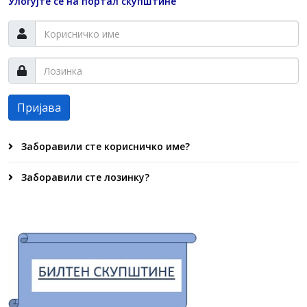
Улогујте се на портал скупштине
Пријава
Заборавили сте корисничко име?
Заборавили сте лозинку?