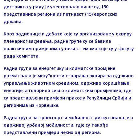
дистрикта у раду је учествовало више од 150
представника региона из петнаест (15) европских
држава.
Кроз радионице и дебате које су организоване у оквиру
пленарног засједања, радне групе су се бавиле
практичним примјерима у вези с темама које су у фокусу
рада комитета.
Радна група за енергетику и климатске промјене
разматрала је могућности стварања оквира за одрживо
управљање животном средином, одрживо коришћење
енергије, а говорило се и о климатским промјенама, где
су представљени примјери праксе у Републици Србији и
регионима из Норвешке.
Радна група за транспорт и мобилност дискутовала је о
одрживој урбаној мобилности, гдје су такође
представљени примјери неких од региона.