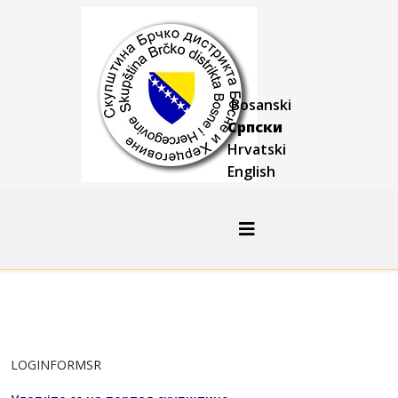
Bosanski
Српски
Hrvatski
English
LOGINFORMSR