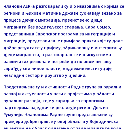
Чланови AER-а разговарали су и о изазовима с којима се
региони и њихове матичне државе суочавају везано за
процесе дјечјих миграција, првенствено дјеце
миграната без родитељског старања. Сара Сомер,
представница Европског програма за интеграције и
миграције, представила је примјере пракси које су дале
добре резултате у пријему, збрињавању и интегрисању
дјеце миграната, а разговарало се и о искуствима
различитих региона и потреби да по овом питању
сарађују сви нивои власти, надлежне институције,
невладин сектор и друштво у цјелини.
Представљене су и активности Радне групе за рурални
развој и актуелности у вези с пројектима у области
руралног развоја, које у сарадњи са европским
партнерима заједнички реализује регион Дољ из
Румуније. Члановима Радне групе представљени су
примјери добре праксе у овој области у Војводини, са
акцентом на област одлагања отпада и заштите вода.