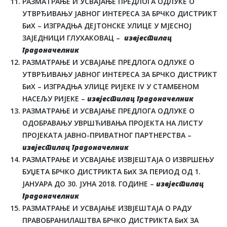
РАЗМАТРАЊЕ И УСВАЈАЊЕ ПРЕДЛОГА ОДЛУКЕ О
УТВРЂИВАЊУ ЈАВНОГ ИНТЕРЕСА ЗА БРЧКО ДИСТРИКТ
БиХ – ИЗГРАДЊА ДЕЈТОНСКЕ УЛИЦЕ У МЈЕСНОЈ
ЗАЈЕДНИЦИ ГЛУХАКОВАЦ –
извјестилац
градоначелник
РАЗМАТРАЊЕ И УСВАЈАЊЕ ПРЕДЛОГА ОДЛУКЕ О
УТВРЂИВАЊУ ЈАВНОГ ИНТЕРЕСА ЗА БРЧКО ДИСТРИКТ
БиХ – ИЗГРАДЊА УЛИЦЕ РИЈЕКЕ IV У СТАМБЕНОМ
НАСЕЉУ РИЈЕКЕ –
извјестилац градоначелник
РАЗМАТРАЊЕ И УСВАЈАЊЕ ПРЕДЛОГА ОДЛУКЕ О
ОДОБРАВАЊУ УВРШЋИВАЊА ПРОЈЕКТА НА ЛИСТУ
ПРОЈЕКАТА ЈАВНО-ПРИВАТНОГ ПАРТНЕРСТВА –
извјестилац градоначелник
РАЗМАТРАЊЕ И УСВАЈАЊЕ ИЗВЈЕШТАЈА О ИЗВРШЕЊУ
БУЏЕТА БРЧКО ДИСТРИКТА БиХ ЗА ПЕРИОД ОД 1.
ЈАНУАРА ДО 30. ЈУНА 2018. ГОДИНЕ –
извјестилац
градоначелник
РАЗМАТРАЊЕ И УСВАЈАЊЕ ИЗВЈЕШТАЈА О РАДУ
ПРАВОБРАНИЛАШТВА БРЧКО ДИСТРИКТА БиХ ЗА