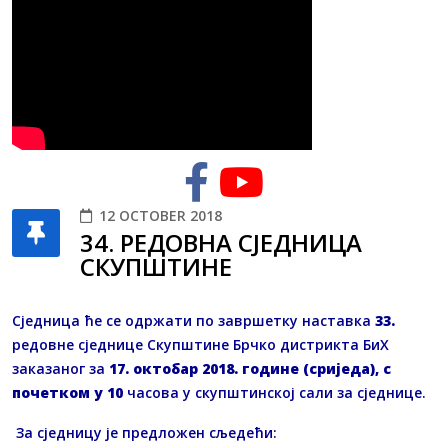
12 OCTOBER 2018
34. РЕДОВНA СЈЕДНИЦA
СКУПШТИНЕ
Сједница ће се одржати по завршетку наставка
33.
редовне сједнице Скупштине Брчко дистрикта БиХ
заказаног за
17. октобар 2018. године (сриједа), с
почетком у 10
часова у скупштинској сали за сједнице.
За сједницу је предложен сљедећи: