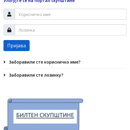
Улогујте се на портал скупштине
Пријава
Заборавили сте корисничко име?
Заборавили сте лозинку?