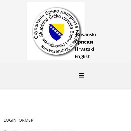
Bosanski
Српски
Hrvatski
English
LOGINFORMSR