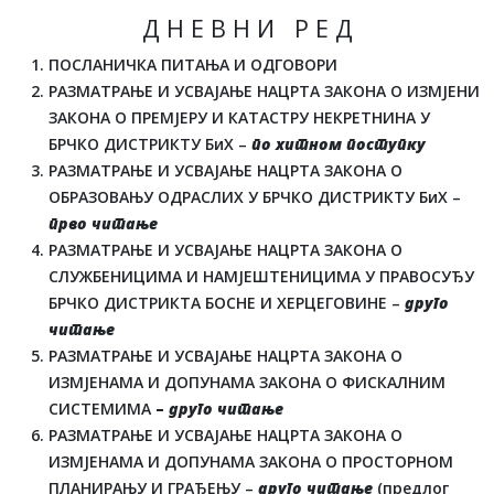
Д Н Е В Н И Р Е Д
ПОСЛАНИЧКА ПИТАЊА И ОДГОВОРИ
РАЗМАТРАЊЕ И УСВАЈАЊЕ НАЦРТА ЗАКОНА О ИЗМЈЕНИ
ЗАКОНА О ПРЕМЈЕРУ И КАТАСТРУ НЕКРЕТНИНА У
БРЧКО ДИСТРИКТУ БиХ –
по хитном поступку
РАЗМАТРАЊЕ И УСВАЈАЊЕ НАЦРТА ЗАКОНА О
ОБРАЗОВАЊУ ОДРАСЛИХ У БРЧКО ДИСТРИКТУ БиХ –
прво читање
РАЗМАТРАЊЕ И УСВАЈАЊЕ НАЦРТА ЗАКОНА О
СЛУЖБЕНИЦИМА И НАМЈЕШТЕНИЦИМА У ПРАВОСУЂУ
БРЧКО ДИСТРИКТА БОСНЕ И ХЕРЦЕГОВИНЕ –
друго
читање
РАЗМАТРАЊЕ И УСВАЈАЊЕ НАЦРТА ЗАКОНА О
ИЗМЈЕНАМА И ДОПУНАМА ЗАКОНА О ФИСКАЛНИМ
СИСТЕМИМА
–
друго читање
РАЗМАТРАЊЕ И УСВАЈАЊЕ НАЦРТА ЗАКОНА О
ИЗМЈЕНАМА И ДОПУНАМА ЗАКОНА О ПРОСТОРНОМ
ПЛАНИРАЊУ И ГРАЂЕЊУ –
друго читање
(предлог