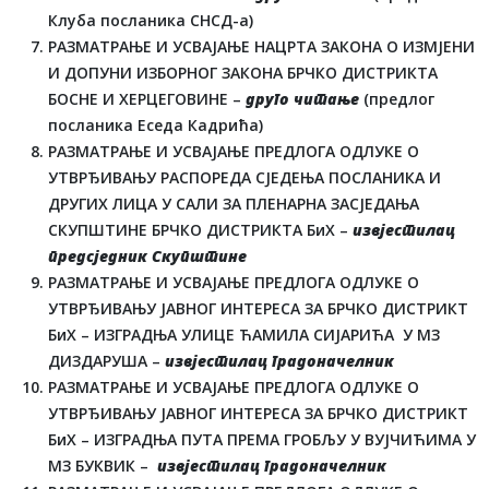
Клуба посланика СНСД-а)
РАЗМАТРАЊЕ И УСВАЈАЊЕ НАЦРТА ЗАКОНА О ИЗМЈЕНИ
И ДОПУНИ ИЗБОРНОГ ЗАКОНА БРЧКО ДИСТРИКТА
БОСНЕ И ХЕРЦЕГОВИНЕ –
друго читање
(предлог
посланика Еседа Кадрића)
РАЗМАТРАЊЕ И УСВАЈАЊЕ ПРЕДЛОГА ОДЛУКЕ О
УТВРЂИВАЊУ РАСПОРЕДА СЈЕДЕЊА ПОСЛАНИКА И
ДРУГИХ ЛИЦА У САЛИ ЗА ПЛЕНАРНА ЗАСЈЕДАЊА
СКУПШТИНЕ БРЧКО ДИСТРИКТА БиХ –
извјестилац
предсједник Скупштине
РАЗМАТРАЊЕ И УСВАЈАЊЕ ПРЕДЛОГА ОДЛУКЕ О
УТВРЂИВАЊУ ЈАВНОГ ИНТЕРЕСА ЗА БРЧКО ДИСТРИКТ
БиХ – ИЗГРАДЊА УЛИЦЕ ЋАМИЛА СИЈАРИЋА У МЗ
ДИЗДАРУША –
извјестилац градоначелник
РАЗМАТРАЊЕ И УСВАЈАЊЕ ПРЕДЛОГА ОДЛУКЕ О
УТВРЂИВАЊУ ЈАВНОГ ИНТЕРЕСА ЗА БРЧКО ДИСТРИКТ
БиХ – ИЗГРАДЊА ПУТА ПРЕМА ГРОБЉУ У ВУЈЧИЋИМА У
МЗ БУКВИК –
извјестилац градоначелник