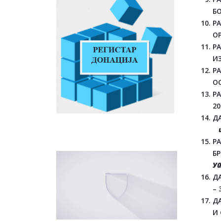
Б
Р
О
Р
И
Р
ОС
Р
20
ДА
Р
БР
Уп
ДА
– 
Д
И