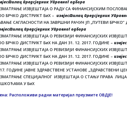
вјестилац предсједник Управног одбора
АЗМАТРАЊЕ ИЗВЈЕШТАЈА О РАДУ СА ФИНАНСИЈСКИМ ПОСЛОВАЊЕ
ОО БРЧКО ДИСТРИКТ БиХ –
извјестилац предсједник Управн
ВАЊЕ САГЛАСНОСТИ НА ЗАВРШНИ РАЧУН ЈП „ПУТЕВИ БРЧКО“ Д
звјестилац предсједник Управног одбора
АЗМАТРАЊЕ ИЗВЈЕШТАЈА О РЕВИЗИЈИ ФИНАНСИЈСКИХ ИЗВЈЕШТ
О БРЧКО ДИСТРИКТ БиХ НА ДАН 31. 12. 2017. ГОДИНЕ –
извје
АЗМАТРАЊЕ ИЗВЈЕШТАЈА О РЕВИЗИЈИ ФИНАНСИЈСКИХ ИЗВЈЕШТ
О БРЧКО ДИСТРИКТ БиХ НА ДАН 31. 12. 2017. ГОДИНЕ –
извје
ЗМАТРАЊЕ ИЗВЈЕШТАЈА О РЕВИЗИЈИ ФИНАНСИЈСКИХ ИЗВЈЕШТАЈ
17. ГОДИНЕ ЈАВНЕ ЗДРАВСТВЕНЕ УСТАНОВЕ „ЗДРАВСТВЕНИ ЦЕ
АЗМАТРАЊЕ СПЕЦИЈАЛНОГ ИЗВЈЕШТАЈА О СТАЊУ ПРАВА ЛИЦ
ЕШКОЋАМА У БиХ
ена: Расположиви радни материјал преузмите
ОВДЈЕ
!