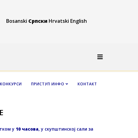
Bosanski
Српски
Hrvatski
English
КОНКУРСИ
ПРИСТУП ИНФО
КОНТАКТ
Е
тком у
10 часова
, у скупштинској сали за