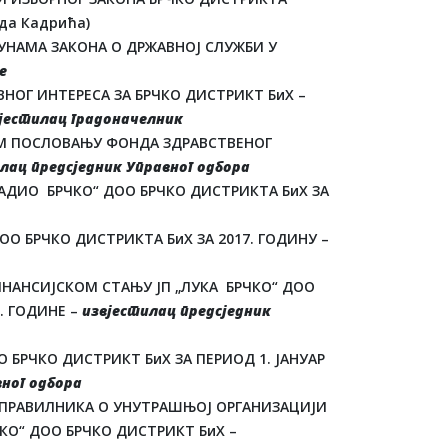
да Кадрића)
УНАМА ЗАКОНА О ДРЖАВНОЈ СЛУЖБИ У
е
НОГ ИНТЕРЕСА ЗА БРЧКО ДИСТРИКТ БиХ –
јестилац градоначелник
ОМ ПОСЛОВАЊУ ФОНДА ЗДРАВСТВЕНОГ
лац предсједник Управног одбора
РАДИО БРЧКО“ ДОО БРЧКО ДИСТРИКТА БиХ ЗА
О БРЧКО ДИСТРИКТА БиХ ЗА 2017. ГОДИНУ –
НАНСИЈСКОМ СТАЊУ ЈП „ЛУКА БРЧКО“ ДОО
7. ГОДИНЕ –
извјестилац предсједник
 БРЧКО ДИСТРИКТ БиХ ЗА ПЕРИОД 1. ЈАНУАР
вног одбора
 ПРАВИЛНИКА О УНУТРАШЊОЈ ОРГАНИЗАЦИЈИ
КО“ ДОО БРЧКО ДИСТРИКТ БиХ –