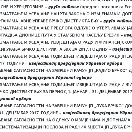
ОСНЕ И ХЕРЦЕГОВИНЕ –
друго читање
(предлог посланика Есе
АЗМАТРАЊЕ И УСВАЈАЊЕ НАЦРТА ЗАКОНА О ИЗМЈЕНАМА И ДОП
РГАНИМА ЈАВНЕ УПРАВЕ БРЧКО ДИСТРИКТА БиХ –
друго читањ
АЗМАТРАЊЕ И УСВАЈАЊЕ ПРЕДЛОГА ОДЛУКЕ О УТВРЂИВАЊУ ЈАВ
ЗГРАДЊА ДИОНИЦЕ ПУТА У СТАМБЕНОМ НАСЕЉУ БРЕЗИК –
изв
АЗМАТРАЊЕ И УСВАЈАЊЕ ИЗВЈЕШТАЈА О РАДУ И ФИНАНСИЈСК
ИГУРАЊА БРЧКО ДИСТРИКТА БиХ ЗА 2017. ГОДИНУ –
извјести
АЗМАТРАЊЕ И УСВАЈАЊЕ ГОДИШЊЕГ ИЗВЈЕШТАЈА О РАДУ ЈП „
17. ГОДИНУ –
извјестилац предсједник Управног одбора
ВАЊЕ САГЛАСНОСТИ НА ЗАВРШНИ РАЧУН ЈП „РАДИО БРЧКО“ ДО
извјестилац предсједник Управног одбора
АЗМАТРАЊЕ И УСВАЈАЊЕ ГОДИШЊЕГ ИЗВЈЕШТАЈА О РАДУ И ФИ
ЧКО ДИСТРИКТ БиХ ЗА ПЕРИОД 1. ЈАНУАР – 31. ДЕЦЕМБАР 201
равног одбора
ВАЊЕ САГЛАСНОСТИ НА ЗАВРШНИ РАЧУН ЈП „ЛУКА БРЧКО“ ДОО
31. ДЕЦЕМБАР 2017. ГОДИНЕ –
извјестилац предсједник Упра
АВАЊЕ САГЛАСНОСТИ НА ОДЛУКУ О ИЗМЈЕНАМА И ДОПУНАМА
 СИСТЕМАТИЗАЦИЈИ ПОСЛОВА И РАДНИХ МЈЕСТА ЈП „ЛУКА БРЧ