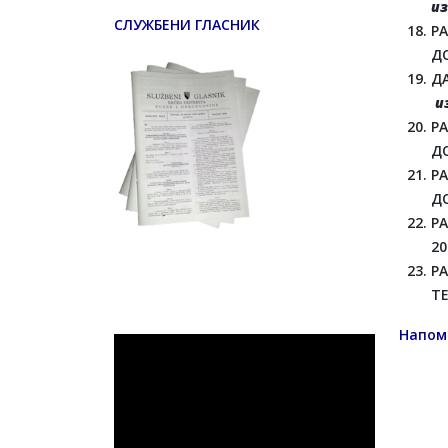
из
СЛУЖБЕНИ ГЛАСНИК
Р
Д
ДА
и
Р
ДО
Р
ДО
РА
20
Р
Т
Напом