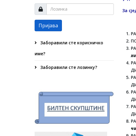
За сј
Пријава
РА
П
Заборавили сте корисничко
Р
име?
х
Р
Заборавили сте лозинку?
Д
Р
Д
Р
Д
Р
Д
Р
ч
Р