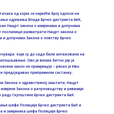
чака од којих се највећи број односи на
вања одјељења Владе Брчко дистрикта БиХ,
тран Нацрт закона о измјенама и допунама
у посланици разматрати Нацрт закона о
ма и допунама Закона о ловству Брчко
очувара који су до сада били ангажовани на
запошљавање. Ово је веома битно јер је
есени закон не примјењује – рекао је Иво
је предсједавао припремнoм састанку.
ни Закона о здравственој заштити, Нацрт
 измјени Закона о рачуноводству и ревизији
о раду Скупштине Брчко дистрикта БиХ.
вање шефа Полиције Брчко дистрикта БиХ и
а и замјеника шефа Полиције Брчко