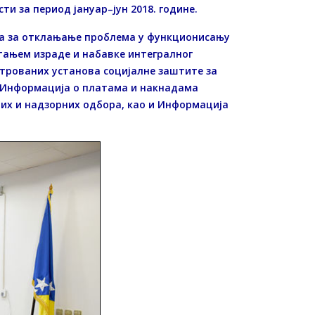
и за период јануар–јун 2018. године.
ера за отклањање проблема у функционисању
стањем израде и набавке интегралног
трованих установа социјалне заштите за
и Информација о платама и накнадама
их и надзорних одбора, као и Информација