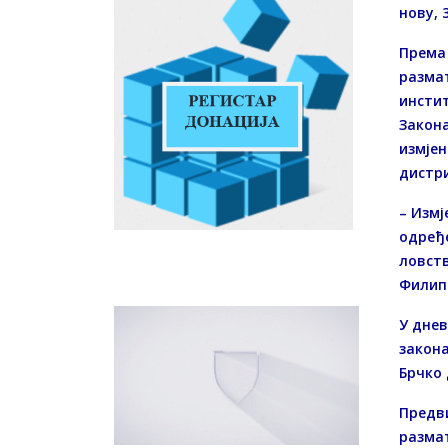
нову, 
Према 
размат
инстит
Закон
измјен
дистр
– Измј
одређе
ловств
Филипо
У днев
закона
Брчко 
Предви
разма