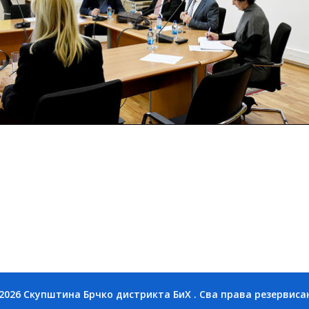
2026 Скупштина Брчко дистрикта БиХ . Сва права резервиса