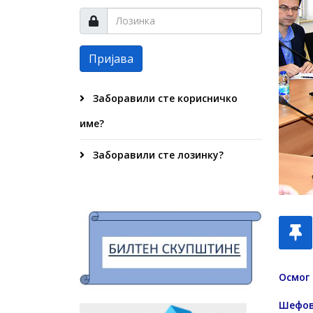
Пријава
Заборавили сте корисничко
име?
Заборавили сте лозинку?
Осмог 
Шефови