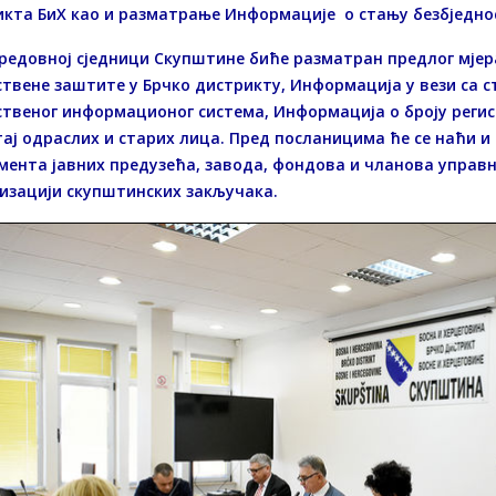
кта БиХ као и разматрање Информације о стању безбједност
 редовној сједници Скупштине биће разматран предлог мј
твене заштите у Брчко дистрикту, Информација у вези са 
твеног информационог система, Информација о броју регис
ај одраслих и старих лица. Пред посланицима ће се наћи 
ента јавних предузећа, завода, фондова и чланова управн
изацији скупштинских закључака.