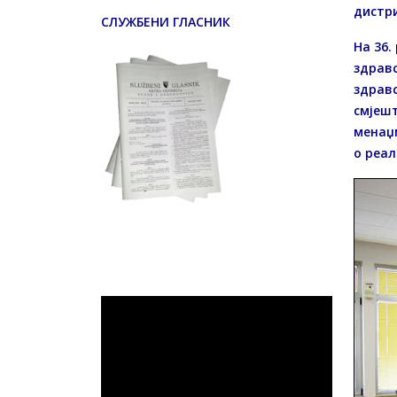
дистри
СЛУЖБЕНИ ГЛАСНИК
На 36.
здравс
здравс
смјешт
менаџм
о реал