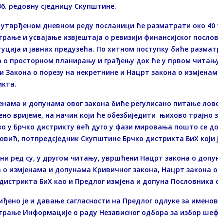
36. редовну сједницу Скупштине.
утврђеном дневном реду посланици ће разматрати око 40 та
рање и усвајање извјештаја о ревизији финансијског посло
уција и јавних предузећа. По хитном поступку биће разма
а о просторном планирању и грађењу док ће у првом читањ
и Закона о порезу на некретнине и Нацрт закона о измјена
икта.
енама и допунама овог закона биће регулисано питање лов
но вријеме, на начин који ће обезбиједити њихово трајно 
о у Брчко дистрикту већ дуго у фази мировања пошто се дон
вић, потпредсједник Скупштине Брчко дистрикта БиХ који 
ни ред су, у другом читању, увршћени Нацрт закона о допу
 о измјенама и допунама Кривичног закона, Нацрт закона о
дистрикта БиХ као и Предлог измјена и допуна Пословника 
ђено је и давање сагласности на Предлог одлуке за имено
трање Информације о раду Независног одбора за избор шеф