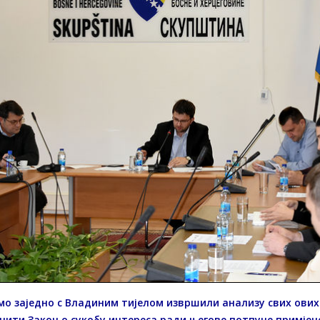
мо заједно с Владиним тијелом извршили анализу свих ових
нити Закон о сукобу интереса ради његове потпуне примјене