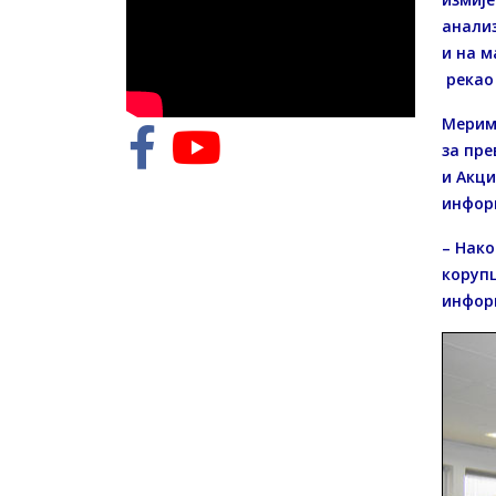
анализ
и на м
рекао 
Мерима
за пре
и Акци
инфор
– Нако
корупц
информ