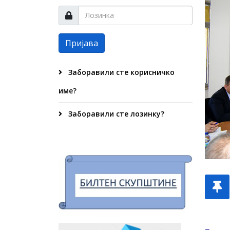
Пријава
Заборавили сте корисничко
име?
Заборавили сте лозинку?