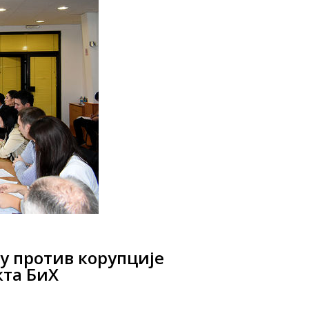
у против корупције
кта БиХ