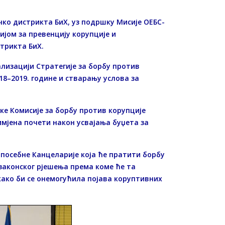
чко дистрикта БиХ, уз подршку Мисије ОЕБС-
ијом за превенцију корупције и
трикта БиХ.
лизацији Стратегије за борбу против
18–2019. године и стварању услова за
ке Комисије за борбу против корупције
римјена почети након усвајања буџета за
посебне Канцеларије која ће пратити борбу
 законског рјешења према коме ће та
ако би се онемогућила појава коруптивних