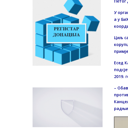
Петог 
У орга
а у Би
коорди
Циљ са
корупц
примје
Есед К
подсје
2019. 
– Oбав
против
Канце
радњи 