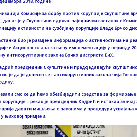
децембра 2018. године
низацији Комисије за борбу против корупције Скупштине Бр
Х, данас је у Скупштини одржан заједнички састанак с Комис
нацију активности на сузбијању корупције Владе Брчко дис
станка био је размјена информација о активностима на реа
ије и Акционог плана за њену имплементацију у периоду 20
ну антикоруптивних закона Брчко дистрикта БиХ.
адрић предсједник Скупштине и предсједавајући скупштинс
тио је да је донесен сет антикоруптивних закона чија ће п
годину.
езали смо се да ћемо обезбиједити средства за формирање 
 корупције – рекао је предсједник Кадрић и истакао значај
ларија давати мишљења о законима у процедури усвајања к
у њиховој примјени.