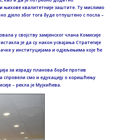
ди њихове квалитетније заштите. Ту мислимо
но дјело због тога буде отпуштено с посла –
овала у својству замјенског члана Комисије
истакла је да су након усвајања Стратегије
ачке у институцијама и одјељењима које ће
ција за израду планова борбе против
-а спровели смо и едукацију о коришћењу
ије – рекла је Мујкићева.