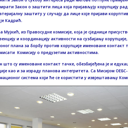
ирати Закон о заштити лица која пријављују корупцију ра
атеријалну заштиту у случају да лице које пријави коруптив
је Кадрић.
 Мујкић, из Правосудне комисије, која је сједници присуств
венцију и координацију активности на сузбијању корупције, 
оног плана за борбу против корупције именоване контакт т
мисати Комисију о предузетим активностима.
н што су именоване контакт тачке, обезбијеђена је и едука
ије као и за израду планова интегритета. Са Мисијом ОЕБС
ационог система који ће се користити у извјештавању Комис