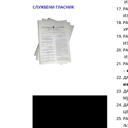
И
СЛУЖБЕНИ ГЛАСНИК
Р
И
Р
УР
Р
И
Р
И
РА
–
ДА
и
Д
М
Д
ЦЕ
Р
ЉУ