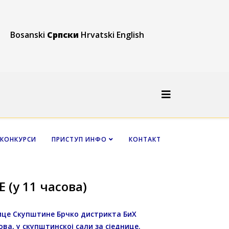
Bosanski
Српски
Hrvatski
English
КОНКУРСИ
ПРИСТУП ИНФО
КОНТАКТ
(у 11 часова)
нице Скупштине Брчко дистрикта БиХ
ова, у скупштинској сали за сједнице.