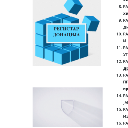
Р
х
Р
Д
Р
И
Р
УП
Р
д
Р
П
п
Р
Ј
Р
И
Р