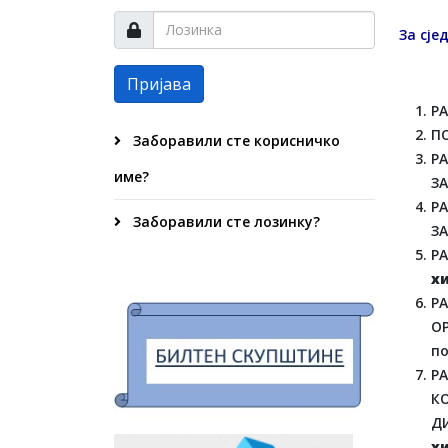
За сје
Пријава
Р
П
Заборавили сте корисничко
Р
име?
З
Р
Заборавили сте лозинку?
З
Р
х
Р
О
по
Р
К
ДИ
х