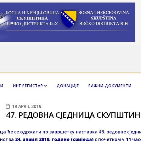
НИ
ИНГ РЕГИСТАР
ДОНАЦИЈЕ
ВАЖНИ ДОКУМЕНТИ
19 APRIL 2019
47. РЕДОВНA СЈЕДНИЦA СКУПШТИНЕ 
ца ће се одржати по завршетку наставка 46. редовне сјед
ног за
24. април 2019. године (сриједа)
с почетком у
11
час