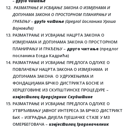
–
друго читање
РАЗМАТРАЊЕ И УСВАЈАЊЕ ЗАКОНА О ИЗМЈЕНАМА И
ДОПУНАМА ЗАКОНА О ПРОСТОРНОМ ПЛАНИРАЊУ И
ГРАЂЕЊУ –
друго читање
(предлог посланика Уроша
Војновића)
РАЗМАТРАЊЕ И УСВАЈАЊЕ НАЦРТА ЗАКОНА О
ИЗМЈЕНАМА И ДОПУНАМА ЗАКОНА О ПРОСТОРНОМ
ПЛАНИРАЊУ И ГРАЂЕЊУ –
друго читање
(предлог
посланика Еседа Кадрића)
РАЗМАТРАЊЕ И УСВАЈАЊЕ ПРЕДЛОГА ОДЛУКЕ О
ПОВЛАЧЕЊУ НАЦРТА ЗАКОНА О ИЗМЈЕНАМА И
ДОПУНАМА ЗАКОНА О УДРУЖЕЊИМА И
ФОНДАЦИЈАМА БРЧКО ДИСТРИКТА БОСНЕ И
ХЕРЦЕГОВИНЕ ИЗ СКУПШТИНСКЕ ПРОЦЕДУРЕ –
извјестилац предсједник Скупштине
РАЗМАТРАЊЕ И УСВАЈАЊЕ ПРЕДЛОГА ОДЛУКЕ О
УТВРЂИВАЊУ ЈАВНОГ ИНТЕРЕСА ЗА БРЧКО ДИСТРИКТ
БиХ – ИЗГРАДЊА ДИЈЕЛА ПЈЕШАЧКЕ СТАЗЕ У МЗ
ОМЕРБЕГОВАЧА –
извјестилац градоначелник