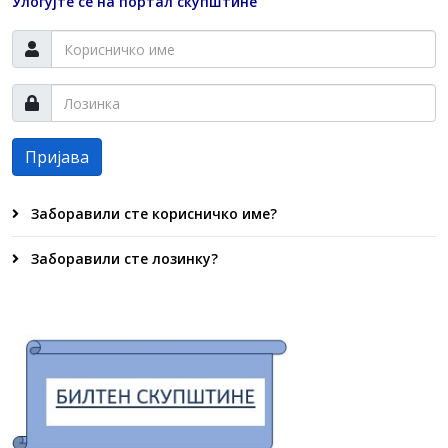
Улогујте се на портал скупштине
Пријава
Заборавили сте корисничко име?
Заборавили сте лозинку?