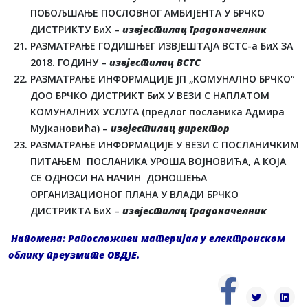
ПОБОЉШАЊЕ ПОСЛОВНОГ АМБИЈЕНТА У БРЧКО
ДИСТРИКТУ БиХ –
извјестилац градоначелник
РАЗМАТРАЊЕ ГОДИШЊЕГ ИЗВЈЕШТАЈА ВСТС-а БиХ ЗА
2018. ГОДИНУ –
извјестилац ВСТС
РАЗМАТРАЊЕ ИНФОРМАЦИЈЕ ЈП „КОМУНАЛНО БРЧКО“
ДОО БРЧКО ДИСТРИКТ БиХ У ВЕЗИ С НАПЛАТОМ
КОМУНАЛНИХ УСЛУГА (предлог посланика Адмира
Мујкановића) –
извјестилац директор
РАЗМАТРАЊЕ ИНФОРМАЦИЈЕ У ВЕЗИ С ПОСЛАНИЧКИМ
ПИТАЊЕМ ПОСЛАНИКА УРОША ВОЈНОВИЋА, А КОЈА
СЕ ОДНОСИ НА НАЧИН ДОНОШЕЊА
ОРГАНИЗАЦИОНОГ ПЛАНА У ВЛАДИ БРЧКО
ДИСТРИКТА БиХ –
извјестилац градоначелник
Напомена: Рапосложиви материјал у електронском
облику преузмите
ОВДЈЕ
.