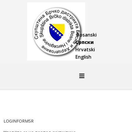
Bosanski
Српски
Hrvatski
English
LOGINFORMSR