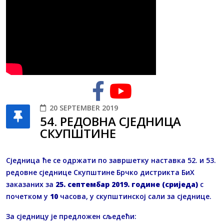
20 SEPTEMBER 2019
54. РЕДОВНA СЈЕДНИЦA
СКУПШТИНЕ
Сједница ће се одржати по завршетку наставка 52. и 53.
редовне сједнице Скупштине Брчко дистрикта БиХ
заказаних за
25. септембар 2019. године (сриједа)
с
почетком у
10
часова, у скупштинској сали за сједнице.
За сједницу је предложен сљедећи: