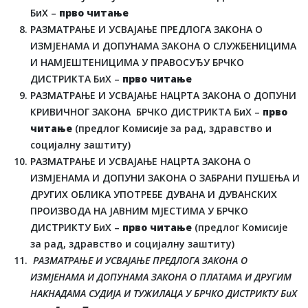
БиХ –
прво читање
РАЗМАТРАЊЕ И УСВАЈАЊЕ ПРЕДЛОГА ЗАКОНА О
ИЗМЈЕНАМА И ДОПУНАМА ЗАКОНА О СЛУЖБЕНИЦИМА
И НАМЈЕШТЕНИЦИМА У ПРАВОСУЂУ БРЧКО
ДИСТРИКТА БиХ –
прво читање
РАЗМАТРАЊЕ И УСВАЈАЊЕ НАЦРТА ЗАКОНА О ДОПУНИ
КРИВИЧНОГ ЗАКОНА БРЧКО ДИСТРИКТА БиХ –
прво
читање
(предлог Комисије за рад, здравство и
социјалну заштиту)
РАЗМАТРАЊЕ И УСВАЈАЊЕ НАЦРТА ЗАКОНА О
ИЗМЈЕНАМА И ДОПУНИ ЗАКОНА О ЗАБРАНИ ПУШЕЊА И
ДРУГИХ ОБЛИКА УПОТРЕБЕ ДУВАНА И ДУВАНСКИХ
ПРОИЗВОДА НА ЈАВНИМ МЈЕСТИМА У БРЧКО
ДИСТРИКТУ БиХ –
прво читање
(предлог Комисије
за рад, здравство и социјалну заштиту)
РАЗМАТРАЊЕ И УСВАЈАЊЕ ПРЕДЛОГА ЗАКОНА О
ИЗМЈЕНАМА И ДОПУНАМА ЗАКОНА О ПЛАТАМА И ДРУГИМ
НАКНАДАМА СУДИЈА И ТУЖИЛАЦА У БРЧКО ДИСТРИКТУ БиХ