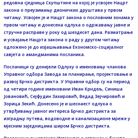
редовна сједница Скупштине на којој је усвојен Нацрт
закона о преузимању дионичких друштава у првом
читању. Усвојен је и Нацрт закона о пословним зонама у
првом читању и донесена одлука о одржавању јавне и
стручне расправе у року од шездесет дана. Разматрање
и усвајање Нацрта закона о раду у другом читању
одложено је до изјашњавања Економско-социјалног
савјета о амандманима посланика.
Посланици су донијели Одлуку о именовању чланова
Управног одбора Завода за планирање, пројектовање и
развој Брчко дистрикта. У Управни одбор су на период
од четири године именовани Иван Крндељ, Синиша
Јовановић, Сејфудин Захировић, Ведад Зејчировић и
Зорица Зекић. Донесено је и шеснаест одлука о
утврђивању јавног интереса Брчко дистрикта за
изградњу путева, водоводне и канализационе мреже у
мјесним заједницама широм Брчко дистрикта.