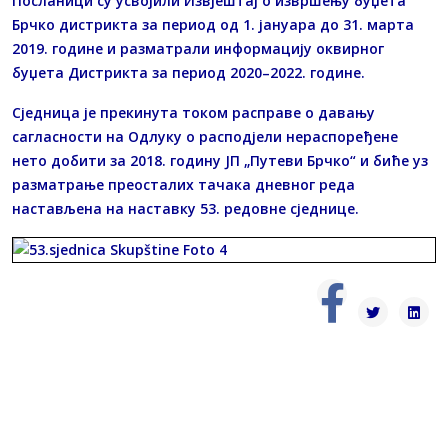
Посланици су усвојили Извјештај о извршењу буџета
Брчко дистрикта за период од 1. јануара до 31. марта
2019. године и разматрали информацију оквирног
буџета Дистрикта за период 2020–2022. године.
Сједница је прекинута током расправе о давању
сагласности на Одлуку о расподјели нераспоређене
нето добити за 2018. годину ЈП „Путеви Брчко“ и биће уз
разматрање преосталих тачака дневног реда
настављена на наставку 53. редовне сједнице.