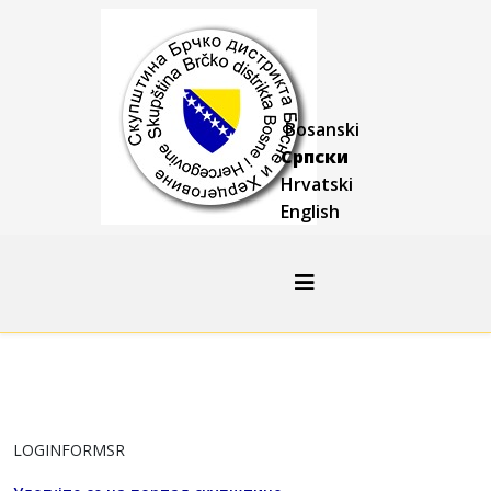
Bosanski
Српски
Hrvatski
English
LOGINFORMSR