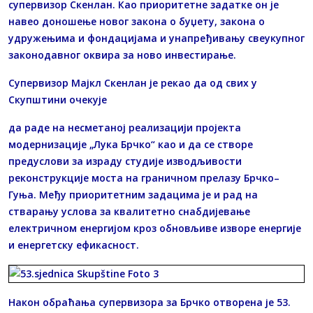
супервизор Скенлан. Као приоритетне задатке он је
навео доношење новог закона о буџету, закона о
удружењима и фондацијама и унапређивању свеукупног
законодавног оквира за ново инвестирање.
Супервизор Мајкл Скенлан је рекао да од свих у
Скупштини очекује
да раде на несметаној реализацији пројекта
модернизације „Лука Брчко“ као и да се створе
предуслови за израду студије изводљивости
реконструкције моста на граничном прелазу Брчко–
Гуња. Међу приоритетним задацима је и рад на
стварању услова за квалитетно снабдијевање
електричном енергијом кроз обновљиве изворе енергије
и енергетску ефикасност.
Након обраћања супервизора за Брчко отворена је 53.