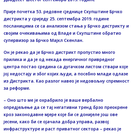
Прије почетка 53. редовне сједнице Скупштине Брчко
дистрикта у сриједу 25. септембра 2019. године
посланицима се са анализом стања у Брчко дистрикту и
својим очекивањима од Владе и Скупштине обратио
супервизор за Брчко Мајкл Скенлан.
Он је рекао да је Брчко дистрикт пропустио много
прилика и да је од некада енергичног привредног
центра постао средина са дугачком листом ствари које
јој недостају и због којих људи, а посебно млади одлазе
из Дистрикта. Као разлог навео је недовољну спремност
за реформе.
– Оно што ме је охрабрило је ваше вербално
опредјељење да се тај негативни тренд брзо преокрене
кроз законодавне мјере које би се донијеле још ове
јесени, како би се ојачала добра управа, развој
инфраструктуре и раст приватног сектора – рекао је