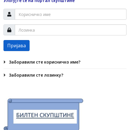
Улогујте се на портал скупштине
Пријава
Заборавили сте корисничко име?
Заборавили сте лозинку?