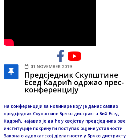
01 NOVEMBER 2019
Предсједник Скупштине
Есед Кадрић одржао прес-
конференцију
На конференцији за новинаре коју је данас сазвао
предсједник Скупштине Брчко дистрикта БиХ Есед
Кадрић, најавио је да ће у својству предсједника ове
институције покренути поступак оцјене уставности
Закона о адвокатској дјелатности у Брчко дистрикту