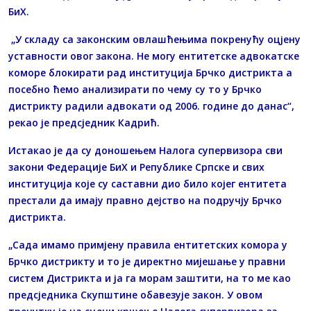
БиХ.
„У складу са законским овлашћењима покренућу оцјену
уставности овог закона. Не могу ентитетске адвокатске
коморе блокирати рад институција Брчко дистрикта а
посебно ћемо анализирати по чему су то у Брчко
дистрикту радили адвокати од 2006. године до данас“,
рекао је предсједник Кадрић.
Истакао је да су доношењем Налога супервизора сви
закони Федерације БиХ и Републике Српске и свих
институција које су саставни дио било којег ентитета
престали да имају правно дејство на подручју Брчко
дистрикта.
„Сада имамо примјену правила ентитетских комора у
Брчко дистрикту и то је директно мијешање у правни
систем Дистрикта и ја га морам заштити, на то ме као
предсједника Скупштине обавезује закон. У овом