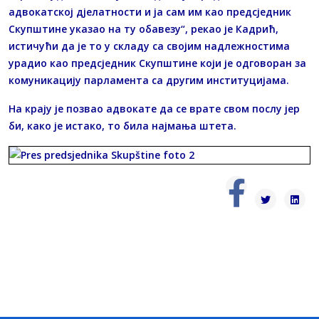
адвокатској дјелатности и ја сам им као предсједник
Скупштине указао на ту обавезу“, рекао је Кадрић,
истичући да је то у складу са својим надлежностима
урадио као предсједник Скупштине који је одговоран за
комуникацију парламента са другим институцијама.
На крају је позвао адвокате да се врате свом послу јер
би, како је истако, то била најмања штета.