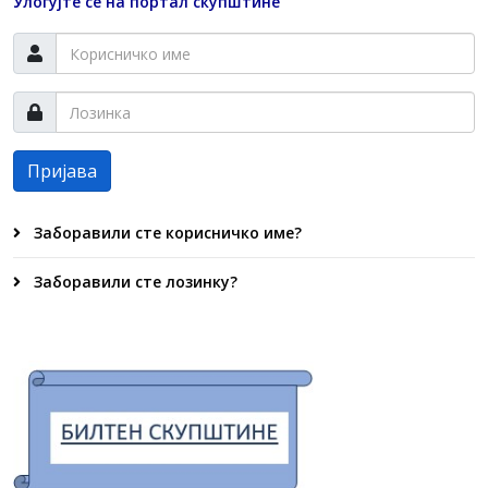
Улогујте се на портал скупштине
Пријава
Заборавили сте корисничко име?
Заборавили сте лозинку?