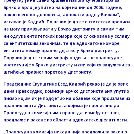
тренутку је на сцени кршење Налога супервизора за
Брчко и врло је упитно на који начин од 2006. године,
након његовог доношења, адвокати раде у Брчком“,
истакао је Кадрић. Појаснио је да се ентитетски прописи
не могу примјењивати у Брчко дистрикту и самим тим
ни одлуке ентитетских комора које су основане у складу
са ентитетским законима, те да адвокатске коморе
ентитета немају правно дејство у Брчко дистрикту.
Поручио је да се овим морају водити све правосудне
институције у Брчко дистрикту и сви који су задужени за
штићење правног поретка у Дистрикту.
Предсједник Скупштине Есед Кадрић рекао је да је ових
дана Правосудној комисији Брчко дистрикта БиХ упутио
писмо којим их је подсјетио на обавезе које произлазе из
правних аката Дистрикта, а којима је прописано да
Правосудна комисија има право да, између осталог,
предлаже и законе из области адвокатске дјелатности.
„Правосудна комисија никада није предложила закон о