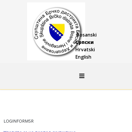
Bosanski
Српски
Hrvatski
English
LOGINFORMSR