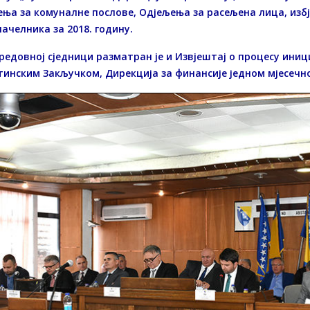
ња за комуналне послове, Одјељења за расељена лица, изб
ачелника за 2018. годину.
 редовној сједници разматран је и Извјештај о процесу иниц
тинским Закључком, Дирекција за финансије једном мјесеч