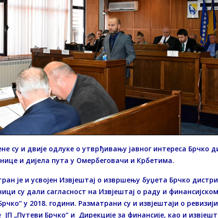
не су и двије одлуке о утврђивању јавног интереса Брчко д
нице и дијела пута у Омербеговачи и Крбетима.
ран је и усвојен Извјештај о извршењу буџета Брчко дистри
ици су дали сагласност на Извјештај о раду и финансијско
Брчко“ у 2018. години. Разматрани су и извјештаји о ревизији
 ЈП „Путеви Брчко“ и Дирекције за финансије, као и извјеш