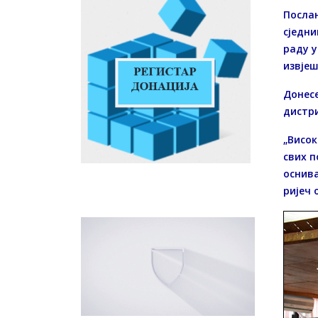
Послан
сједн
раду у
извјеш
Донес
дистри
„Висок
свих п
оснива
ријеч 