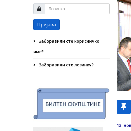
Пријава
Заборавили сте корисничко
име?
Заборавили сте лозинку?
13. но