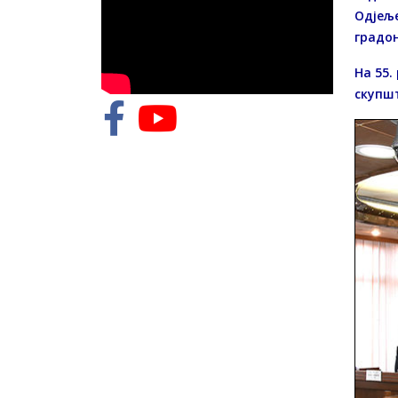
Одјеље
градон
На 55.
скупш