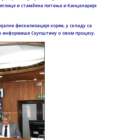
јеглице и стамбена питања и Канцеларије
ијалне фискализације којим, у складу са
но информише Скупштину о овом процесу.