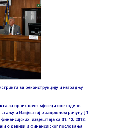
истрикта за реконструкцију и изградњу
кта за првих шест мјесеци ове године.
м стању и Извјештај о завршном рачуну ЈП
 финансијских извјештаја са 31. 12. 2018.
таји о ревизији финансијског пословања