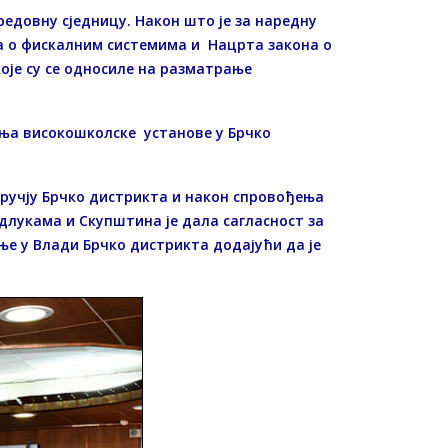
едовну сједницу. Након што је за наредну
а о фискалним системима и Нацрта закона о
оје су се односиле на разматрање
ања високошколске установе у Брчко
дручју Брчко дистрикта и након спровођења
длукама и Скупштина је дала сагласност за
ње у Влади Брчко дистрикта додајући да је