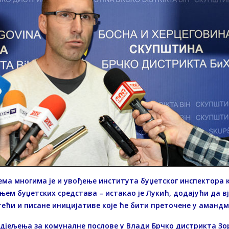
ма многима је и увођење института буџетског инспектора к
ем буџетских средстава – истакао је Лукић, додајући да вје
ећи и писане иницијативе које ће бити преточене у амандма
дјељења за комуналне послове у Влади Брчко дистрикта З