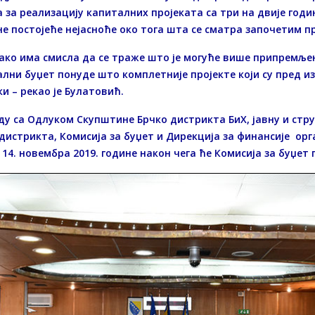
 за реализацију капиталних пројеката са три на двије годи
е постојеће нејасноће око тога шта се сматра започетим п
ако има смисла да се траже што је могуће више припремљен
лни буџет понуде што комплетније пројекте који су пред 
и – рекао је Булатовић.
ду са Одлуком Скупштине Брчко дистрикта БиХ, јавну и стр
дистрикта, Комисија за буџет и Дирекција за финансије орг
 14. новембра 2019. године након чега ће Комисија за буџет