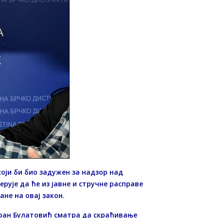
оји би био задужен за надзор над
рује да ће из јавне и стручне расправе
не на овај закон.
оран Булатовић сматра да скраћивање