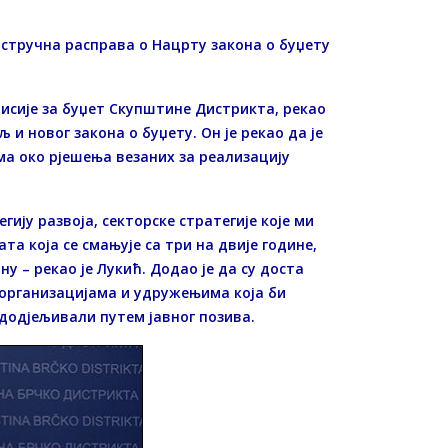
 стручна расправа о Нацрту закона о буџету
исије за буџет Скупштине Дистрикта, рекао
љ и новог закона о буџету. Он је рекао да је
ма око рјешења везаних за реализацију
гију развоја, секторске стратегије које ми
а која се смањује са три на двије године,
ну – рекао је Лукић. Додао је да су доста
 организацијама и удружењима која би
 додјељивали путем јавног позива.