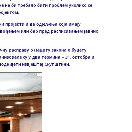
не не би требало бити проблем уколико се
ројектом.
и пројекти и да одјељења која имају
извођењем или бар пред расписивањем јавних
учну расправу о Нацрту закона о буџету
анизовале су у два термина – 31. октобра и
 поднијети извјештај Скупштини.