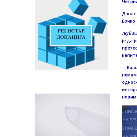
Четрна
Данас 
Брчко 
Љубиша
је да 
претхо
капита
– Било
немамо
односн
интере
новим 