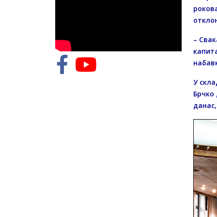
рокова
отклон
– Свак
капита
набавк
У скла
Брчко 
данас,