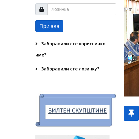
Пријава
Заборавили сте корисничко
име?
Заборавили сте лозинку?