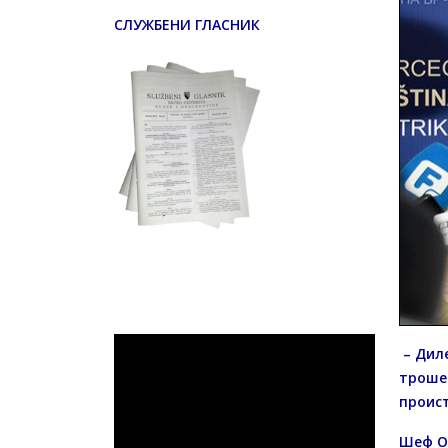
СЛУЖБЕНИ ГЛАСНИК
– Диле
трошењ
проист
Шеф О