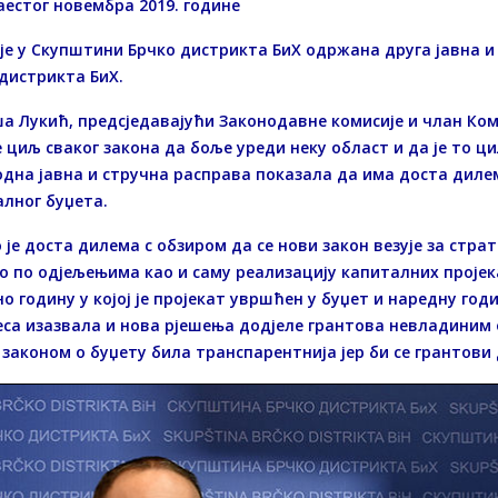
естог новембра 2019. године
је у Скупштини Брчко дистрикта БиХ одржана друга јавна и
дистрикта БиХ.
 Лукић, предсједавајући Законодавне комисије и члан Ком
је циљ сваког закона да боље уреди неку област и да је то ци
дна јавна и стручна расправа показала да има доста диле
лног буџета.
 је доста дилема с обзиром да се нови закон везује за страте
 по одјељењима као и саму реализацију капиталних пројекат
о годину у којој је пројекат увршћен у буџет и наредну годи
са изазвала и нова рјешења додјеле грантова невладиним
законом о буџету била транспарентнија јер би се грантови