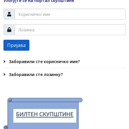
Улогујте се на портал скупштине
Пријава
Заборавили сте корисничко име?
Заборавили сте лозинку?