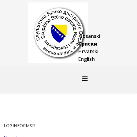
Bosanski
Српски
Hrvatski
English
LOGINFORMSR