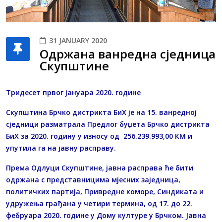
31 JANUARY 2020
Одржана ванредна сједница
Скупштине
Тридесет првог јануара 2020. године
Скупштина Брчко дистрикта БиХ је на 15. ванредној
сједници разматрала Предлог буџета Брчко дистрикта
БиХ за 2020. годину у износу од 256.239.993,00 КМ и
упутила га на јавну расправу.
Према Одлуци Скупштине, јавна расправа ће бити
одржана с представницима мјесних заједница,
политичких партија, Привредне коморе, Синдиката и
удружења грађана у четири термина, од 17. до 22.
фебруара 2020. године у Дому културе у Брчком. Јавна