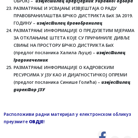
ОБРОК) –
извјестилац предсједник Управног одбора
РАЗМАТРАЊЕ И УСВАЈАЊЕ ИЗВЈЕШТАЈА О РАДУ
ПРАВОБРАНИЛАШТВА БРЧКО ДИСТРИКТА БиХ ЗА 2019.
ГОДИНУ –
извјестилац правобранилац
РАЗМАТРАЊЕ ИНФОРМАЦИЈЕ О ПРЕДУЗЕТИМ МЈЕРАМА
ЗА ОТКЛАЊАЊЕ ШТЕТА КОЈЕ СУ ПРИЧИНИЛЕ ДИВЉЕ
СВИЊЕ НА ПРОСТОРУ БРЧКО ДИСТРИКТА БиХ
(предлог посланика Халила Љуце) –
извјестилац
градоначелник
РАЗМАТРАЊЕ ИНФОРМАЦИЈЕ О КАДРОВСКИМ
РЕСУРСИМА У ЈЗУ КАО И ДИЈАГНОСТИЧКОЈ ОПРЕМИ
(предлог посланика Синише Голића) –
извјестилац
директор ЈЗУ
Расположиви радни материјал у електронском обликуз
преузмите
OВДЈЕ
!