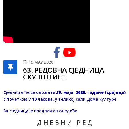
15 MAY 2020
63. РЕДОВНA СЈЕДНИЦA
СКУПШТИНЕ
Сједница ће се одржати
20
. маја 2020. године (сриједа)
с почетком у
10
часова, у великој сали Дома културе.
За сједницу је предложен сљедећи:
Д Н Е В Н И Р Е Д