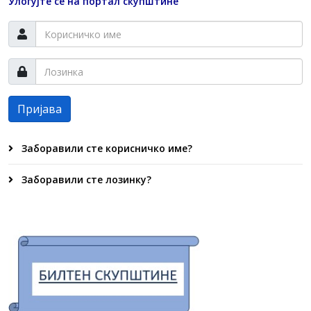
Улогујте се на портал скупштине
Пријава
Заборавили сте корисничко име?
Заборавили сте лозинку?