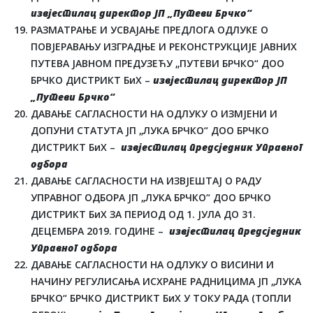
извјестилац директор ЈП „Путеви Брчко“
РАЗМАТРАЊЕ И УСВАЈАЊЕ ПРЕДЛОГА ОДЛУКЕ О
ПОВЈЕРАВАЊУ ИЗГРАДЊЕ И РЕКОНСТРУКЦИЈЕ ЈАВНИХ
ПУТЕВА ЈАВНОМ ПРЕДУЗЕЋУ „ПУТЕВИ БРЧКО“ ДОО
БРЧКО ДИСТРИКТ БиХ –
извјестилац директор ЈП
„Путеви Брчко“
ДАВАЊЕ САГЛАСНОСТИ НА ОДЛУКУ О ИЗМЈЕНИ И
ДОПУНИ СТАТУТА ЈП „ЛУКА БРЧКО“ ДОО БРЧКО
ДИСТРИКТ БиХ –
извјестилац предсједник Управног
одбора
ДАВАЊЕ САГЛАСНОСТИ НА ИЗВЈЕШТАЈ О РАДУ
УПРАВНОГ ОДБОРА ЈП „ЛУКА БРЧКО“ ДОО БРЧКО
ДИСТРИКТ БиХ ЗА ПЕРИОД ОД 1. ЈУЛА ДО 31.
ДЕЦЕМБРА 2019. ГОДИНЕ –
извјестилац предсједник
Управног одбора
ДАВАЊЕ САГЛАСНОСТИ НА ОДЛУКУ О ВИСИНИ И
НАЧИНУ РЕГУЛИСАЊА ИСХРАНЕ РАДНИЦИМА ЈП „ЛУКА
БРЧКО“ БРЧКО ДИСТРИКТ БиХ У ТОКУ РАДА (ТОПЛИ