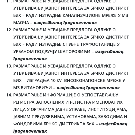
РАЗМАТРАЊЕ И УСВАЈАЊЕ ПРЕДЛОГА ОДЛУКЕ О
УТВРЂИВАЊУ ЈАВНОГ ИНТЕРЕСА ЗА БРЧКО ДИСТРИКТ
БиХ – РАДИ ИЗГРАДЊЕ КАНАЛИЗАЦИОНЕ МРЕЖЕ У МЗ
МАОЧА –
извјестилац градоначелник
РАЗМАТРАЊЕ И УСВАЈАЊЕ ПРЕДЛОГА ОДЛУКЕ О
УТВРЂИВАЊУ ЈАВНОГ ИНТЕРЕСА ЗА БРЧКО ДИСТРИКТ
БиХ – РАДИ ИЗГРАДЊЕ СТУБНЕ ТРАФОСТАНИЦЕ У
УРБАНОМ ПОДРУЧЈУ ШАТОРОВИЋИ –
извјестилац
градоначелник
РАЗМАТРАЊЕ И УСВАЈАЊЕ ПРЕДЛОГА ОДЛУКЕ О
УТВРЂИВАЊУ ЈАВНОГ ИНТЕРЕСА ЗА БРЧКО ДИСТРИКТ
БИХ – ИЗГРАДЊА 10 kV ВИСОКОНАПОНСКЕ МРЕЖЕ У
МЗ ВИТАНОВИЋИ –
извјестилац градоначелник
РАЗМАТРАЊЕ ИНФОРМАЦИЈЕ О УСПОСТАВЉАЊУ
РЕГИСТРА ЗАПОСЛЕНИХ И РЕГИСТРА ИМЕНОВАНИХ
ЛИЦА У ОРГАНИМА ЈАВНЕ УПРАВЕ, ИНСТИТУЦИЈАМА,
ЈАВНИМ ПРЕДУЗЕЋИМА, УСТАНОВАМА, ЗАВОДИМА И
ФОНДОВИМА БРЧКО ДИСТРИКТА БиХ –
извјестилац
градоначелник