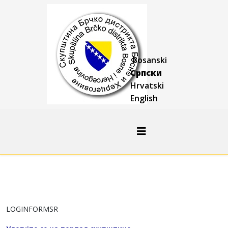
Bosanski
Српски
Hrvatski
English
LOGINFORMSR