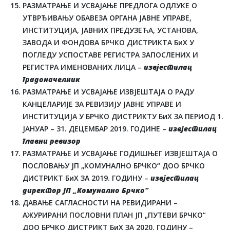
РАЗМАТРАЊЕ И УСВАЈАЊЕ ПРЕДЛОГА ОДЛУКЕ О
УТВРЂИВАЊУ ОБАВЕЗА ОРГАНА ЈАВНЕ УПРАВЕ,
ИНСТИТУЦИЈА, ЈАВНИХ ПРЕДУЗЕЋА, УСТАНОВА,
ЗАВОДА И ФОНДОВА БРЧКО ДИСТРИКТА БиХ У
ПОГЛЕДУ УСПОСТАВЕ РЕГИСТРА ЗАПОСЛЕНИХ И
РЕГИСТРА ИМЕНОВАНИХ ЛИЦА –
извјестилац
градоначелник
РАЗМАТРАЊЕ И УСВАЈАЊЕ ИЗВЈЕШТАЈА О РАДУ
КАНЦЕЛАРИЈЕ ЗА РЕВИЗИЈУ ЈАВНЕ УПРАВЕ И
ИНСТИТУЦИЈА У БРЧКО ДИСТРИКТУ БиХ ЗА ПЕРИОД 1.
ЈАНУАР – 31. ДЕЦЕМБАР 2019. ГОДИНЕ –
извјестилац
главни ревизор
РАЗМАТРАЊЕ И УСВАЈАЊЕ ГОДИШЊЕГ ИЗВЈЕШТАЈА О
ПОСЛОВАЊУ ЈП „КОМУНАЛНО БРЧКО“ ДОО БРЧКО
ДИСТРИКТ БиХ ЗА 2019. ГОДИНУ –
извјестилац
директор ЈП „Комунално Брчко“
ДАВАЊЕ САГЛАСНОСТИ НА РЕВИДИРАНИ –
АЖУРИРАНИ ПОСЛОВНИ ПЛАН ЈП „ПУТЕВИ БРЧКО“
ДОО БРЧКО ДИСТРИКТ БиХ ЗА 2020. ГОДИНУ –