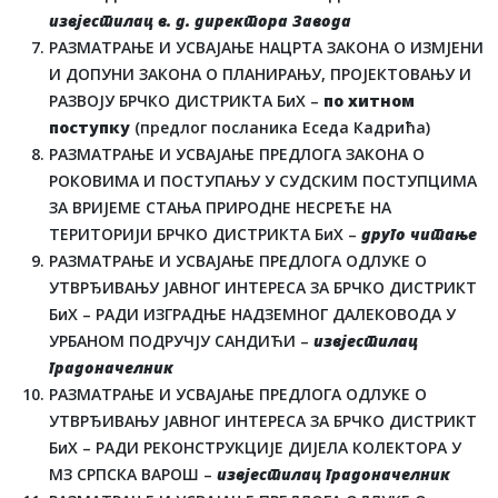
извјестилац в. д. директора Завода
РАЗМАТРАЊЕ И УСВАЈАЊЕ НАЦРТА ЗАКОНА О ИЗМЈЕНИ
И ДОПУНИ ЗАКОНА О ПЛАНИРАЊУ, ПРОЈЕКТОВАЊУ И
РАЗВОЈУ БРЧКО ДИСТРИКТА БиХ –
по хитном
поступку
(предлог посланика Еседа Кадрића)
РАЗМАТРАЊЕ И УСВАЈАЊЕ ПРЕДЛОГА ЗАКОНА О
РОКОВИМА И ПОСТУПАЊУ У СУДСКИМ ПОСТУПЦИМА
ЗА ВРИЈЕМЕ СТАЊА ПРИРОДНЕ НЕСРЕЋЕ НА
ТЕРИТОРИЈИ БРЧКО ДИСТРИКТА БиХ –
друго читање
РАЗМАТРАЊЕ И УСВАЈАЊЕ ПРЕДЛОГА ОДЛУКЕ О
УТВРЂИВАЊУ ЈАВНОГ ИНТЕРЕСА ЗА БРЧКО ДИСТРИКТ
БиХ – РАДИ ИЗГРАДЊЕ НАДЗЕМНОГ ДАЛЕКОВОДА У
УРБАНОМ ПОДРУЧЈУ САНДИЋИ –
извјестилац
градоначелник
РАЗМАТРАЊЕ И УСВАЈАЊЕ ПРЕДЛОГА ОДЛУКЕ О
УТВРЂИВАЊУ ЈАВНОГ ИНТЕРЕСА ЗА БРЧКО ДИСТРИКТ
БиХ – РАДИ РЕКОНСТРУКЦИЈЕ ДИЈЕЛА КОЛЕКТОРА У
МЗ СРПСКА ВАРОШ –
извјестилац градоначелник