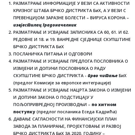
РАЗМАТРАЊЕ ИНФОРМАЦИЈЕ У ВЕЗИ СА АКТИВНОСТИ
КРИЗНОГ ШТАБА БРЧКО ДИСТРИКТА БиХ, А У ВЕЗИ С
ПРЕВЕНЦИЈОМ ЗАРАЗНЕ БОЛЕСТИ – ВИРУСА КОРОНА –
извјестилац градоначелник
РАЗМАТРАЊЕ И УСВАЈАЊЕ ЗАПИСНИКА СА 60, 61. И 62.
РЕДОВНЕ И 18. и 19. ВАНРЕДНЕ СЈЕДНИЦЕ СКУПШТИНЕ
БРЧКО ДИСТРИКТА БиХ
ПОСЛАНИЧКА ПИТАЊА И ОДГОВОРИ
РАЗМАТРАЊЕ И УСВАЈАЊЕ ПРЕДЛОГА ПОСЛОВНИКА О
ИЗМЈЕНИ И ДОПУНИ ПОСЛОВНИКА О РАДУ
СКУПШТИНЕ БРЧКО ДИСТРИКТА -
прво читање
БиХ
(предлог Комисије за европске интеграције)
РАЗМАТРАЊЕ И УСВАЈАЊЕ НАЦРТА ЗАКОНА О ИЗМЈЕНИ
И ДОПУНИ ЗАКОНА О ПОДСТИЦАЈУ У
ПОЉОПРИВРЕДНОЈ ПРОИЗВОДЊИ –
по хитном
поступку
(предлог посланика Еседа Кадрића)
ДАВАЊЕ САГЛАСНОСТИ НА ФИНАНСИЈСКИ ПЛАН
ЗАВОДА ЗА ПЛАНИРАЊЕ, ПРОЈЕКТОВАЊЕ И РАЗВОЈ
БРЧКО ДИСТРИКТА БиХ ЗА 2020. ГОДИНУ –