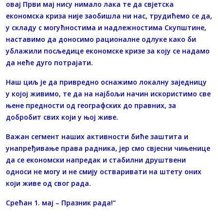
овај Први мај нису нимало лака те да свјетска
економска криза није заобишла ни нас, трудићемо се да,
у складу с могућностима и надлежностима Скупштине,
наставимо да доносимо рационалне одлуке како би
ублажили посљедице економске кризе за коју се надамо
да неће дуго потрајати.
Наш циљ је да привредно оснажимо локалну заједницу
у којој живимо, те да на најбољи начин искористимо све
њене предности од географских до правних, за
добробит свих који у њој живе.
Важан сегмент наших активности биће заштита и
унапређивање права радника, јер смо свјесни чињенице
да се економски напредак и стабилни друштвени
односи не могу и не смију остваривати на штету оних
који живе од свог рада.
Срећан 1. мај – Празник рада!“