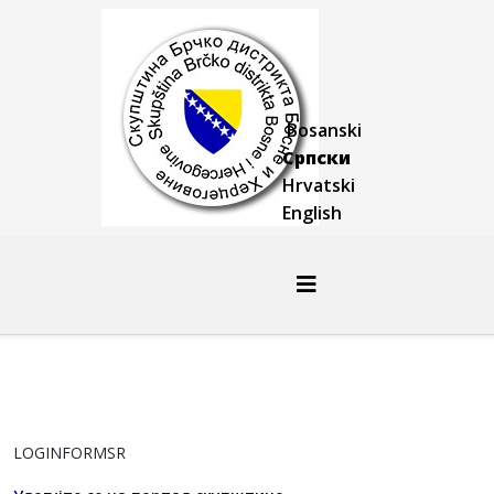
Bosanski
Српски
Hrvatski
English
LOGINFORMSR