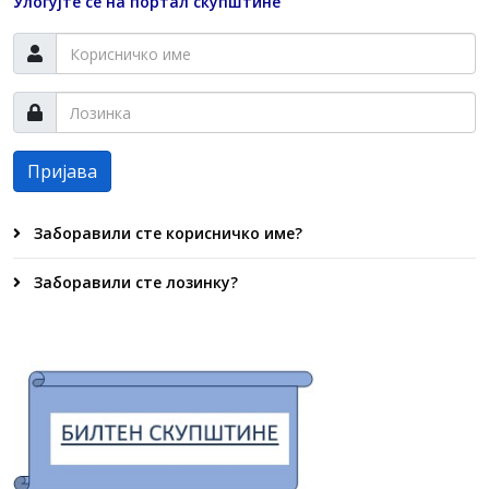
Улогујте се на портал скупштине
Пријава
Заборавили сте корисничко име?
Заборавили сте лозинку?