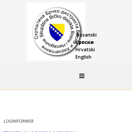
Bosanski
Српски
Hrvatski
English
LOGINFORMSR