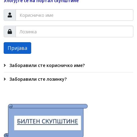
Улогујте се на портал скупштине
Пријава
Заборавили сте корисничко име?
Заборавили сте лозинку?