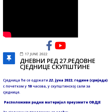
17 JUNE 2022
ДНЕВНИ РЕД 27.РЕДОВНЕ
СЈЕДНИЦЕ СКУПШТИНЕ
Сједница ће се одржати
22
. јуна 2022. године (сриједа)
с почетком у
10
часова, у скупштинској сали за
сједнице.
Расположиви радни материјал преузмите
OВДЈЕ