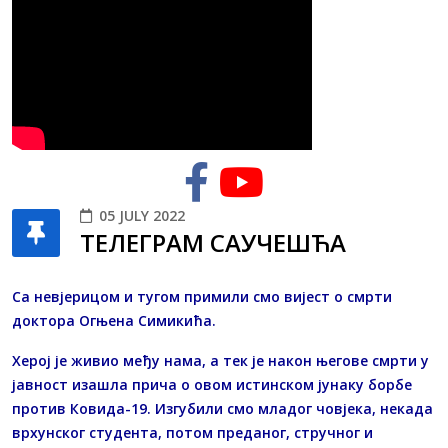
05 JULY 2022
ТЕЛЕГРАМ САУЧЕШЋА
Са невјерицом и тугом примили смо вијест о смрти
доктора Огњена Симикића.
Херој је живио међу нама, а тек је након његове смрти у
јавност изашла прича о овом истинском јунаку борбе
против Ковида-19. Изгубили смо младог човјека, некада
врхунског студента, потом преданог, стручног и