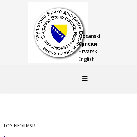
Bosanski
Српски
Hrvatski
English
LOGINFORMSR