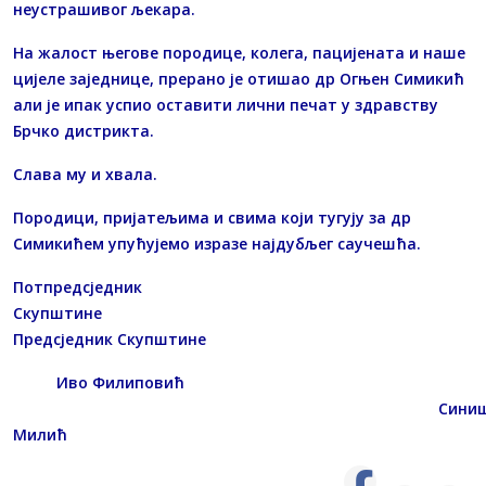
неустрашивог љекара.
На жалост његове породице, колега, пацијената и наше
цијеле заједнице, прерано је отишао др Огњен Симикић
али је ипак успио оставити лични печат у здравству
Брчко дистрикта.
Слава му и хвала.
Породици, пријатељима и свима који тугују за др
Симикићем упућујемо изразе најдубљег саучешћа.
Потпредсједник
Скупштине
Предсједник Скупштине
Иво Филиповић
Синиш
Милић