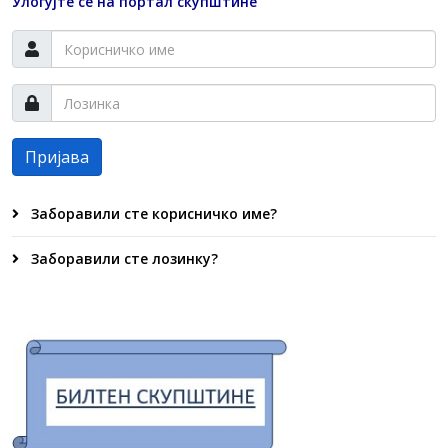
Улогујте се на портал скупштине
Пријава
Заборавили сте корисничко име?
Заборавили сте лозинку?