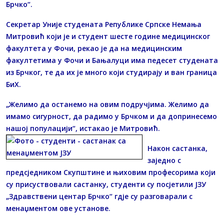
Брчко“.
Секретар Уније студената Републике Српске Немања
Митровић који је и студент шесте године медицинског
факултета у Фочи, рекао је да на медицинским
факултетима у Фочи и Бањалуци има педесет студената
из Брчког, те да их је много који студирају и ван граница
БиХ.
„Желимо да останемо на овим подручјима. Желимо да
имамо сигурност, да радимо у Брчком и да допринесемо
нашој популацији“, истакао је Митровић.
Након састанка,
заједно с
предсједником Скупштине и њиховим професорима који
су присуствовали састанку, студенти су посјетили ЈЗУ
„Здравствени центар Брчко“ гдје су разговарали с
менаџментом ове установе.