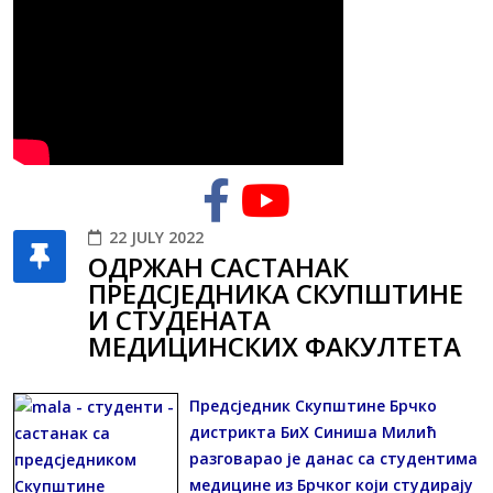
22 JULY 2022
ОДРЖАН САСТАНАК
ПРЕДСЈЕДНИКА СКУПШТИНЕ
И СТУДЕНАТА
МЕДИЦИНСКИХ ФАКУЛТЕТА
Предсједник Скупштине Брчко
дистрикта БиХ Синиша Милић
разговарао је данас са студентима
медицине из Брчког који студирају