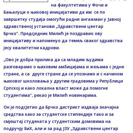
на факултетима у Фочи и
Бањалуци о њиховој иницијативи да им се по
завршетку студија омогући радни ангажман у Јавној
здравственој установи „Здравствени центар
Брчко“. Предсједник Милић је поздравио ову
иницијативу и напоменуо да темељ сваког здравства
јесу квалитетни кадрови.
„Ово је добра прилика да са младим људима
разговарамо о њиховим амбицијама и жељама с једне
стране, а са друге стране да се упознамо и с начином
њиховог школовања у другим градовима у Републици
Српској и како локална власт може да помогне
студентима“, рекао је Милић новинарима.
Он је подсјетио да Брчко дистрикт издваја значајна
средства како за студентске стипендије тако и за
смјештај студената у студентским домовима на
подручју БиХ, али и за рад ЈЗУ „Здравствени центар