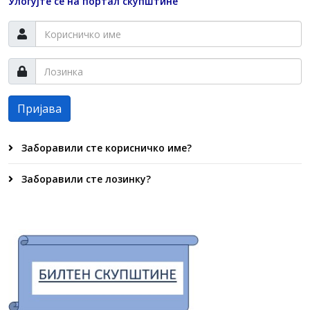
Улогујте се на портал скупштине
Пријава
Заборавили сте корисничко име?
Заборавили сте лозинку?