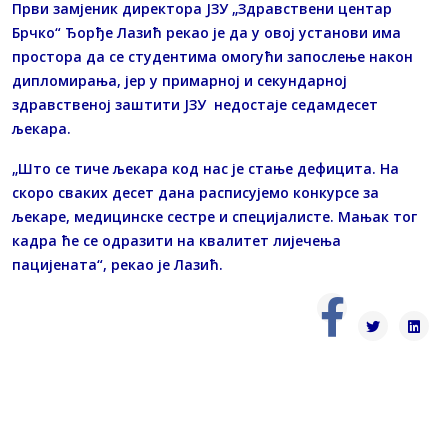
Први замјеник директора ЈЗУ „Здравствени центар
Брчко“ Ђорђе Лазић рекао је да у овој установи има
простора да се студентима омогући запослење након
дипломирања, јер у примарној и секундарној
здравственој заштити ЈЗУ недостаје седамдесет
љекара.
„Што се тиче љекара код нас је стање дефицита. На
скоро сваких десет дана расписујемо конкурсе за
љекаре, медицинске сестре и специјалисте. Мањак тог
кадра ће се одразити на квалитет лијечења
пацијената“, рекао је Лазић.