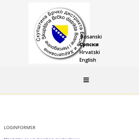
Bosanski
Српски
Hrvatski
English
LOGINFORMSR