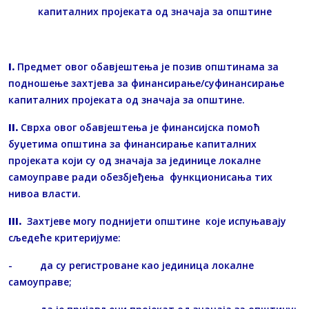
капиталних пројеката од значаја за општине
I.
Предмет овог обавјештења је позив општинама за
подношење захтјева за финансирање/суфинансирање
капиталних пројеката од значаја за општине.
II.
Сврха овог обавјештења је финансијска помоћ
буџетима општина за финансирање капиталних
пројеката који су од значаја за јединице локалне
самоуправе ради обезбјеђења функционисања тих
нивоа власти.
III.
Захтјеве могу поднијети општине које испуњавају
сљедеће критеријуме:
- да су регистроване као јединица локалне
самоуправе;