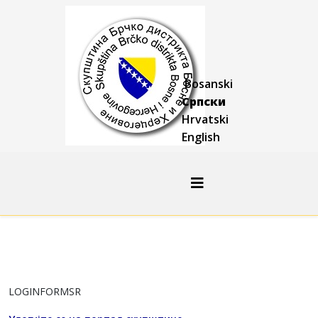
Bosanski
Српски
Hrvatski
English
LOGINFORMSR