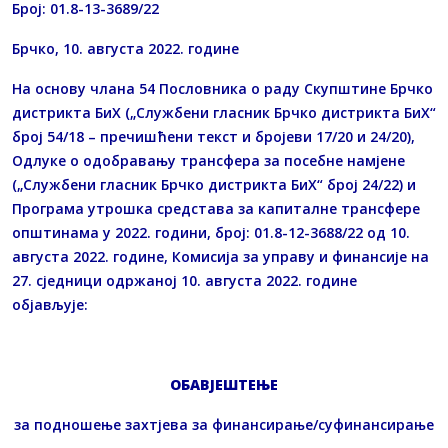
Број: 01.8-13-3689/22
Брчко, 10. августа 2022. године
На основу члана 54 Пословника о раду Скупштине Брчко
дистрикта БиХ („Службени гласник Брчко дистрикта БиХ“
број 54/18 – пречишћени текст и бројеви 17/20 и 24/20),
Одлуке о одобравању трансфера за посебне намјене
(„Службени гласник Брчко дистрикта БиХ“ број 24/22) и
Програма утрошка средстава за капиталне трансфере
општинама у 2022. години, број: 01.8-12-3688/22 од 10.
августа 2022. године, Комисија за управу и финансије на
27. сједници одржаној 10. августа 2022. године
објављује:
ОБАВЈЕШТЕЊЕ
за подношење захтјева за финансирање/суфинансирање