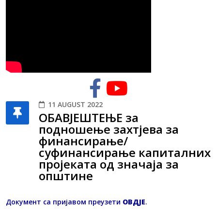
11 AUGUST 2022
ОБАВЈЕШТЕЊЕ за
подношење захтјева за
финансирање/
суфинансирање капиталних
пројеката од значаја за
општине
Документ са пријавом преузети
OВДЈЕ
.