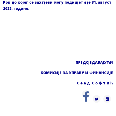
Рок до којег се захтјеви могу поднијети је 31. август
2022. године.
ПРЕДСЈЕДАВАЈУЋИ
КОМИСИЈЕ ЗА УПРАВУ И ФИНАНСИЈЕ
С е а д С о ф т и ћ