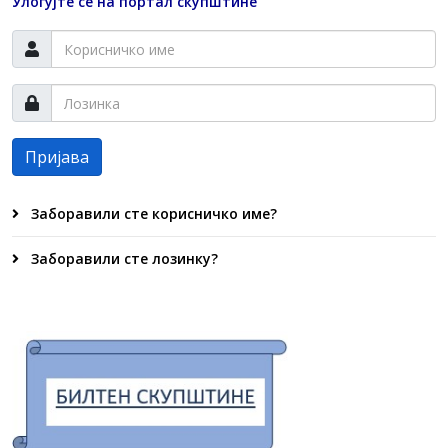
Улогујте се на портал скупштине
Пријава
Заборавили сте корисничко име?
Заборавили сте лозинку?