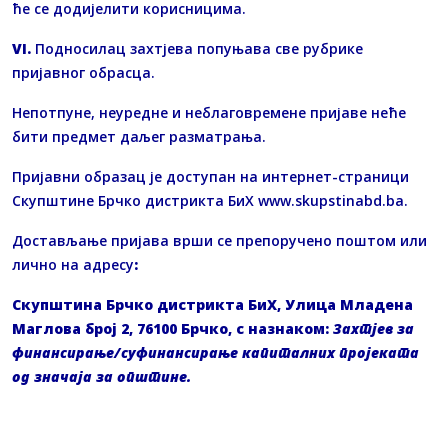
ће се додијелити корисницима.
VI.
Подносилац захтјева попуњава све рубрике
пријавног обрасца.
Непотпуне, неуредне и неблаговремене пријаве неће
бити предмет даљег разматрања.
Пријавни образац је доступан на интернет-страници
Скупштине Брчко дистрикта БиХ www.skupstinabd.ba.
Достављање пријава врши се препоручено поштом или
лично на адресу
:
Скупштина Брчко дистрикта БиХ, Улица Младена
Маглова број 2, 76100 Брчко, с назнаком:
Захтјев за
финансирање/суфинансирање капиталних пројеката
од значаја за општине.