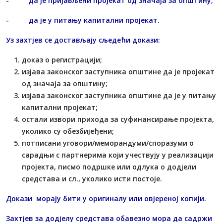
- да је пријављени пројекат од значаја за општину;
- да је у питању капитални пројекат.
Уз захтјев се достављају сљедећи докази:
доказ о регистрацији;
изјава законског заступника општине да је пројекат
од значаја за општину;
изјава законског заступника општине да је у питању
капитални пројекат;
остали извори прихода за суфинансирање пројекта,
уколико су обезбијеђени;
потписани уговори/меморандуми/споразуми о
сарадњи с партнерима који учествују у реализацији
пројекта, писмо подршке или одлука о додјели
средстава и сл., уколико исти постоје.
Докази морају бити у оригиналу или овјереној копији.
Захтјев за додјелу средстава обавезно мора да садржи