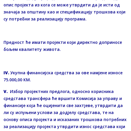
опис пројекта из кога се може утврдити да је исти од
значаја за општину као и спецификацију трошкова који
су потребни за реализацију програма.
Предност ће имати пројекти који директно доприносе
бољем квалитету живота.
IV.
Укупна финансијска средства за ове намјене износе
75.000,00 КМ.
V.
Избор пројектних предлога, односно корисника
средстава трансфера ће вршити Комисија за управу и
финансије која ће оцијенити све захтјеве, утврдити да
ли су испуњени услови за додјелу средстава, те на
основу описа пројекта и исказаних трошкова потребних
за реализацију пројекта утврдити износ средстава који