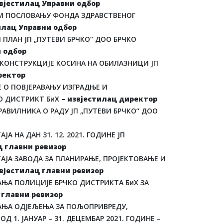
звјестилац Управни одбор
ОМ ПОСЛОВАЊУ ФОНДА ЗДРАВСТВЕНОГ
илац Управни одбор
ПЛАН ЈП „ПУТЕВИ БРЧКО“ ДОО БРЧКО
и одбор
ЕКОНСТРУКЦИЈЕ КОСИНА НА ОБИЛАЗНИЦИ ЈП
ректор
 О ПОВЈЕРАВАЊУ ИЗГРАДЊЕ И
КО ДИСТРИКТ БиХ
– извјестилац директор
АВИЛНИКА О РАДУ ЈП „ПУТЕВИ БРЧКО“ ДОО
 НА ДАН 31. 12. 2021. ГОДИНЕ ЈП
ц главни ревизор
АЈА ЗАВОДА ЗА ПЛАНИРАЊЕ, ПРОЈЕКТОВАЊЕ И
вјестилац главни ревизор
АЊА ПОЛИЦИЈЕ БРЧКО ДИСТРИКТА БиХ ЗА
 главни ревизор
АЊА ОДЈЕЉЕЊА ЗА ПОЉОПРИВРЕДУ,
1. ЈАНУАР – 31. ДЕЦЕМБАР 2021. ГОДИНЕ –