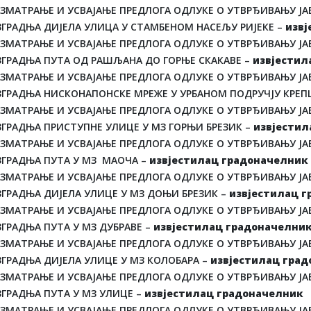
АЗМАТРАЊЕ И УСВАЈАЊЕ ПРЕДЛОГА ОДЛУКЕ О УТВРЂИВАЊУ ЈАВ
ЗГРАДЊА ДИЈЕЛА УЛИЦА У СТАМБЕНОМ НАСЕЉУ РИЈЕКЕ –
извј
АЗМАТРАЊЕ И УСВАЈАЊЕ ПРЕДЛОГА ОДЛУКЕ О УТВРЂИВАЊУ ЈАВ
ЗГРАДЊА ПУТА ОД РАШЉАНА ДО ГОРЊЕ СКАКАВЕ –
извјестил
АЗМАТРАЊЕ И УСВАЈАЊЕ ПРЕДЛОГА ОДЛУКЕ О УТВРЂИВАЊУ ЈАВ
ЗГРАДЊА НИСКОНАПОНСКЕ МРЕЖЕ У УРБАНОМ ПОДРУЧЈУ КРЕ
АЗМАТРАЊЕ И УСВАЈАЊЕ ПРЕДЛОГА ОДЛУКЕ О УТВРЂИВАЊУ ЈАВ
ЗГРАДЊА ПРИСТУПНЕ УЛИЦЕ У МЗ ГОРЊИ БРЕЗИК –
извјестил
АЗМАТРАЊЕ И УСВАЈАЊЕ ПРЕДЛОГА ОДЛУКЕ О УТВРЂИВАЊУ ЈАВ
ЗГРАДЊА ПУТА У МЗ МАОЧА –
извјестилац градоначелник
АЗМАТРАЊЕ И УСВАЈАЊЕ ПРЕДЛОГА ОДЛУКЕ О УТВРЂИВАЊУ ЈАВ
ЗГРАДЊА ДИЈЕЛА УЛИЦЕ У МЗ ДОЊИ БРЕЗИК –
извјестилац 
АЗМАТРАЊЕ И УСВАЈАЊЕ ПРЕДЛОГА ОДЛУКЕ О УТВРЂИВАЊУ ЈАВ
ГРАДЊА ПУТА У МЗ ДУБРАВЕ –
извјестилац градоначелни
АЗМАТРАЊЕ И УСВАЈАЊЕ ПРЕДЛОГА ОДЛУКЕ О УТВРЂИВАЊУ ЈАВ
ЗГРАДЊА ДИЈЕЛА УЛИЦЕ У МЗ КОЛОБАРА –
извјестилац гра
АЗМАТРАЊЕ И УСВАЈАЊЕ ПРЕДЛОГА ОДЛУКЕ О УТВРЂИВАЊУ ЈАВ
ЗГРАДЊА ПУТА У МЗ УЛИЦЕ –
извјестилац градоначелник
АЗМАТРАЊЕ И УСВАЈАЊЕ ПРЕДЛОГА ОДЛУКЕ О УТВРЂИВАЊУ ЈАВ