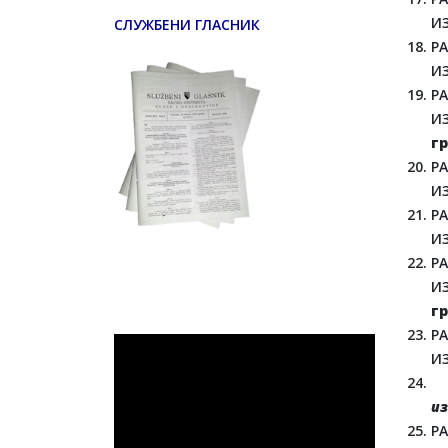
И
СЛУЖБЕНИ ГЛАСНИК
Р
И
Р
И
г
Р
И
Р
И
Р
И
г
Р
ИЗ
из
Р