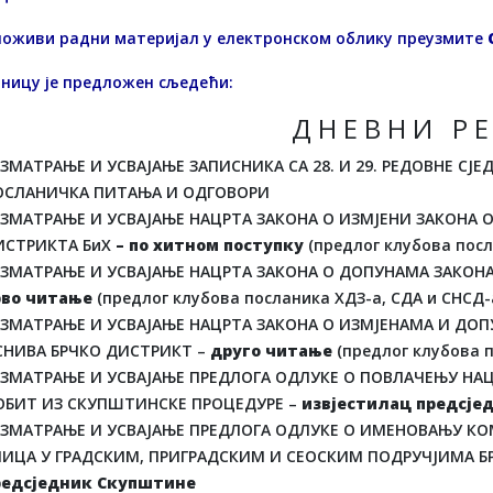
ложиви радни материјал у електронском облику преузмите
дницу је предложен сљедећи:
Д Н Е В Н И Р Е
ЗМАТРАЊЕ И УСВАЈАЊЕ ЗАПИСНИКА СА 28. И 29. РЕДОВНЕ С
ОСЛАНИЧКА ПИТАЊА И ОДГОВОРИ
АЗМАТРАЊЕ И УСВАЈАЊЕ НАЦРТА ЗАКОНА О ИЗМЈЕНИ ЗАКОНА 
ИСТРИКТА БиХ
– по
хитном поступку
(предлог клубова посл
АЗМАТРАЊЕ И УСВАЈАЊЕ НАЦРТА ЗАКОНА О ДОПУНAMA ЗАКОН
рво читање
(предлог клубова посланика ХДЗ-а, СДА и СНСД-
АЗМАТРАЊЕ И УСВАЈАЊЕ НАЦРТА ЗАКОНА О ИЗМЈЕНАМА И ДО
СНИВА БРЧКО ДИСТРИКТ –
друго читање
(предлог клубова п
АЗМАТРАЊЕ И УСВАЈАЊЕ ПРЕДЛОГА ОДЛУКЕ О ПОВЛАЧЕЊУ НАЦ
ОБИТ ИЗ СКУПШТИНСКЕ ПРОЦЕДУРЕ –
извјестилац предсје
АЗМАТРАЊЕ И УСВАЈАЊЕ ПРЕДЛОГА ОДЛУКЕ О ИМЕНОВАЊУ КО
ЛИЦА У ГРАДСКИМ, ПРИГРАДСКИМ И СЕОСКИМ ПОДРУЧЈИМА Б
редсједник Скупштине