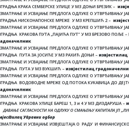
ЗГРАДЊА КРАКА СЕМБЕРСКЕ УЛИЦЕ У МЗ ДОЊИ БРЕЗИК –
извј
АЗМАТРАЊЕ И УСВАЈАЊЕ ПРЕДЛОГА ОДЛУКЕ О УТВРЂИВАЊУ ЈАВ
ЗГРАДЊА НИСКОНАПОНСКЕ МРЕЖЕ У МЗ КРЕПШИЋ 2 –
извјес
АЗМАТРАЊЕ И УСВАЈАЊЕ ПРЕДЛОГА ОДЛУКЕ О УТВРЂИВАЊУ ЈАВ
ЗГРАДЊА КРАКОВА ПУТА „ПАЈИЋА ПУТ“ У МЗ БРЕЗОВО ПОЉЕ –
радоначелник
АЗМАТРАЊЕ И УСВАЈАЊЕ ПРЕДЛОГА ОДЛУКЕ О УТВРЂИВАЊУ ЈАВ
ЗГРАДЊА ПУТА ЗА ЈОСИЋЕ У МЗ РАХИЋ ДОЊИ –
извјестилац
АЗМАТРАЊЕ И УСВАЈАЊЕ ПРЕДЛОГА ОДЛУКЕ О УТВРЂИВАЊУ ЈАВ
ЗГРАДЊА ПУТА У МЗ ВУКШИЋ –
извјестилац градоначелни
АЗМАТРАЊЕ И УСВАЈАЊЕ ПРЕДЛОГА ОДЛУКЕ О УТВРЂИВАЊУ ЈАВ
ЗГРАДЊА ВОДОВОДНЕ МРЕЖЕ ОД ПОТОКА КУКАВИЦА ДО ДЕЈТО
радоначелник
АЗМАТРАЊЕ И УСВАЈАЊЕ ПРЕДЛОГА ОДЛУКЕ О УТВРЂИВАЊУ ЈАВ
ГРАДЊА КРАКОВА УЛИЦЕ БАРЕШ 1, 3 и 4 У МЗ ДИЗДАРУША –
и
ДАВАЊЕ САГЛАСНОСТИ НА ОДЛУКУ О СМАЊЕЊУ КАПИТАЛА ЈП „ЛУ
вјестилац Управни одбор
АЗМАТРАЊЕ И УСВАЈАЊЕ ИЗВЈЕШТАЈА О РАДУ И ФИНАНСИЈСКО