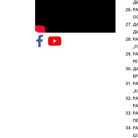
ДИ
Р
О
Д
ДИ
Р
„
Р
Р
Д
Б
РА
„
Р
РА
Р
ПЕ
Р
ШУ