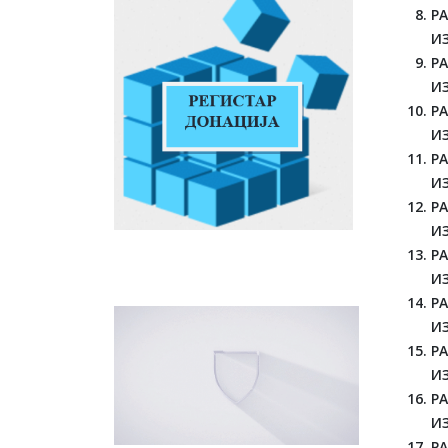
Р
И
Р
И
Р
И
Р
И
Р
И
Р
И
Р
ИЗ
Р
И
Р
И
Р