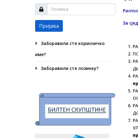
Распо
За сје
Пријава
Заборавили сте корисничко
РА
П
име?
Р
Заборавили сте лозинку?
Д
Р
п
Р
О
Р
Д
Р
У
п