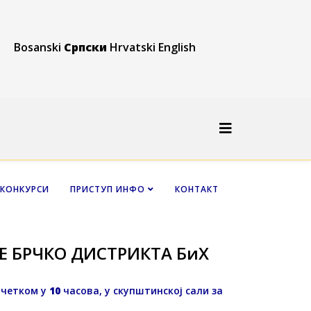
Bosanski
Српски
Hrvatski
English
КОНКУРСИ
ПРИСТУП ИНФО
КОНТАКТ
Е БРЧКО ДИСТРИКТА БиХ
очетком у
10
часова, у скупштинској сали за