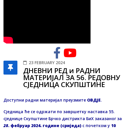
23 FEBRUARY 2024
ДНЕВНИ РЕД и РАДНИ
МАТЕРИЈАЛ ЗА 56. РЕДОВНУ
СЈЕДНИЦA СКУПШТИНЕ
Доступни радни материјал преузмите
OВДЈЕ
.
Сједница ће се одржати по завршетку наставка 55.
сједнице Скупштине Брчко дистрикта БиХ заказаног за
28
. фебруар 2024. године (сриједа)
с почетком у
10