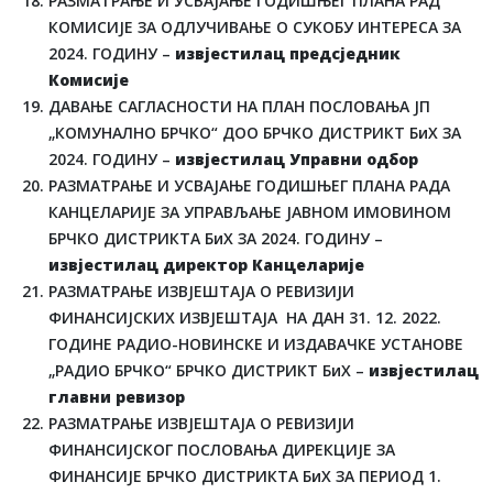
РАЗМАТРАЊЕ И УСВАЈАЊЕ ГОДИШЊЕГ ПЛАНА РАД
КОМИСИЈЕ ЗА ОДЛУЧИВАЊЕ О СУКОБУ ИНТЕРЕСА ЗА
2024. ГОДИНУ –
извјестилац предсједник
Комисије
ДАВАЊЕ САГЛАСНОСТИ НА ПЛАН ПОСЛОВАЊА ЈП
„КОМУНАЛНО БРЧКО“ ДОО БРЧКО ДИСТРИКТ БиХ ЗА
2024. ГОДИНУ –
извјестилац Управни одбор
РАЗМАТРАЊЕ И УСВАЈАЊЕ ГОДИШЊЕГ ПЛАНА РАДА
КАНЦЕЛАРИЈЕ ЗА УПРАВЉАЊЕ ЈАВНОМ ИМОВИНОМ
БРЧКО ДИСТРИКТА БиХ ЗА 2024. ГОДИНУ –
извјестилац директор Канцеларије
РАЗМАТРАЊЕ ИЗВЈЕШТАЈА О РЕВИЗИЈИ
ФИНАНСИЈСКИХ ИЗВЈЕШТАЈА НА ДАН 31. 12. 2022.
ГОДИНЕ РАДИО-НОВИНСКЕ И ИЗДАВАЧКЕ УСТАНОВЕ
„РАДИО БРЧКО“ БРЧКО ДИСТРИКТ БиХ –
извјестилац
главни ревизор
РАЗМАТРАЊЕ ИЗВЈЕШТАЈА О РЕВИЗИЈИ
ФИНАНСИЈСКОГ ПОСЛОВАЊА ДИРЕКЦИЈЕ ЗА
ФИНАНСИЈЕ БРЧКО ДИСТРИКТА БиХ ЗА ПЕРИОД 1.