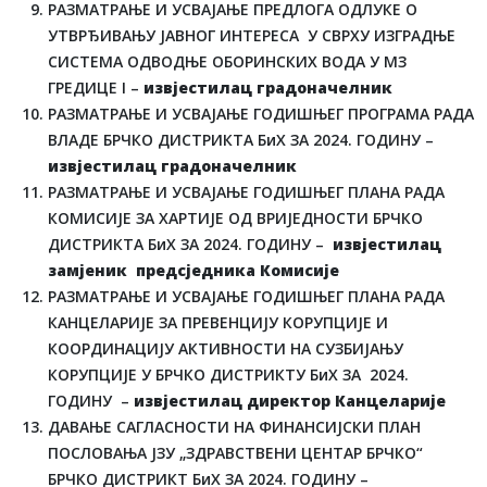
РАЗМАТРАЊЕ И УСВАЈАЊЕ ПРЕДЛОГА ОДЛУКЕ О
УТВРЂИВАЊУ ЈАВНОГ ИНТЕРЕСА У СВРХУ ИЗГРАДЊЕ
СИСТЕМА ОДВОДЊЕ ОБОРИНСКИХ ВОДА У МЗ
ГРЕДИЦЕ I –
извјестилац градоначелник
РАЗМАТРАЊЕ И УСВАЈАЊЕ ГОДИШЊЕГ ПРОГРАМА РАДА
ВЛАДЕ БРЧКО ДИСТРИКТА БиХ ЗА 2024. ГОДИНУ –
извјестилац градоначелник
РАЗМАТРАЊЕ И УСВАЈАЊЕ ГОДИШЊЕГ ПЛАНА РАДА
КОМИСИЈЕ ЗА ХАРТИЈЕ ОД ВРИЈЕДНОСТИ БРЧКО
ДИСТРИКТА БиХ ЗА 2024. ГОДИНУ –
извјестилац
замјеник предсједника Комисије
РАЗМАТРАЊЕ И УСВАЈАЊЕ ГОДИШЊЕГ ПЛАНА РАДА
КАНЦЕЛАРИЈЕ ЗА ПРЕВЕНЦИЈУ КОРУПЦИЈЕ И
КООРДИНАЦИЈУ АКТИВНОСТИ НА СУЗБИЈАЊУ
КОРУПЦИЈЕ У БРЧКО ДИСТРИКТУ БиХ ЗА 2024.
ГОДИНУ –
извјестилац директор Канцеларије
ДАВАЊЕ САГЛАСНОСТИ НА ФИНАНСИЈСКИ ПЛАН
ПОСЛОВАЊА ЈЗУ „ЗДРАВСТВЕНИ ЦЕНТАР БРЧКО“
БРЧКО ДИСТРИКТ БиХ ЗА 2024. ГОДИНУ –