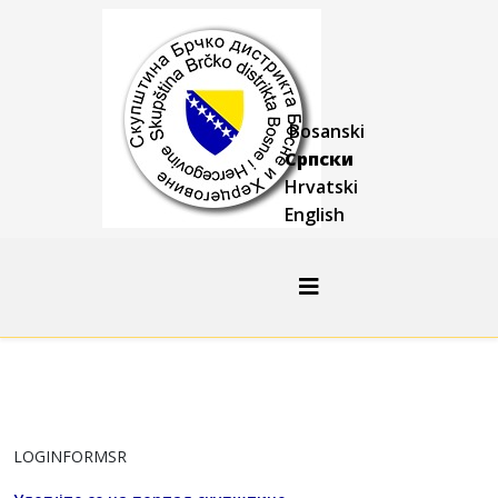
Bosanski
Српски
Hrvatski
English
LOGINFORMSR