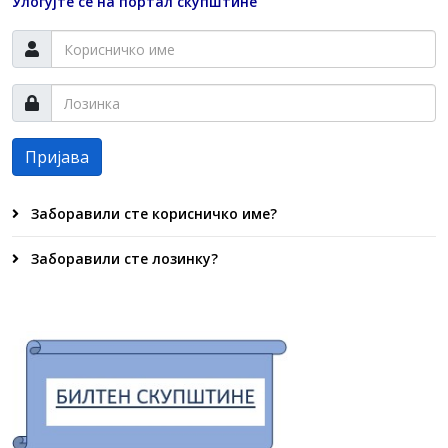
Улогујте се на портал скупштине
Пријава
Заборавили сте корисничко име?
Заборавили сте лозинку?