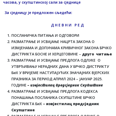
часова, у скупштинској сали за сједнице
За сједницу је предложен сљедећи:
Д Н Е В Н И Р Е Д
ПОСЛАНИЧКА ПИТАЊА И ОДГОВОРИ
РАЗМАТРАЊЕ И УСВАЈАЊЕ НАЦРТА ЗАКОНА О
ИЗМЈЕНАМА И ДОПУНАМА КРИВИЧНОГ ЗАКОНА БРЧКО
ДИСТРИКТА БОСНЕ И ХЕРЦЕГОВИНЕ –
друго читање
РАЗМАТРАЊЕ И УСВАЈАЊЕ ПРЕДЛОГА ОДЛУКЕ О
УТВРЂИВАЊУ НЕРАДНИХ ДАНА У БРЧКО ДИСТРИКТУ
БиХ У ВРИЈЕМЕ НАСТУПАЈУЋИХ ЗНАЧАЈНИХ ВЈЕРСКИХ
ПРАЗНИКА ЗА ПЕРИОД АПРИЛ 2024 – ЈАНУАР 2025.
ГОДИНЕ
– извјестилац предсједник Скупштине
РАЗМАТРАЊЕ И УСВАЈАЊЕ ПРЕДЛОГА КОДЕКСА
ПОНАШАЊА ПОСЛАНИКА СКУПШТИНЕ БРЧКО
ДИСТРИКТА БиХ
– извјестилац предсједник
Скупштине