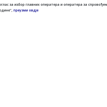
оглас за избор главних оператера и оператера за спровођењ
године“,
преузми овдје