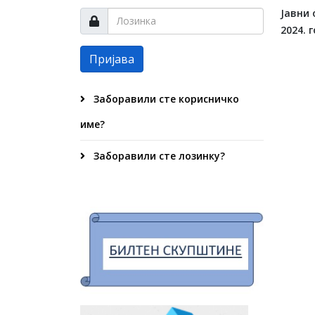
Јавни 
2024. 
Пријава
Заборавили сте корисничко
име?
Заборавили сте лозинку?