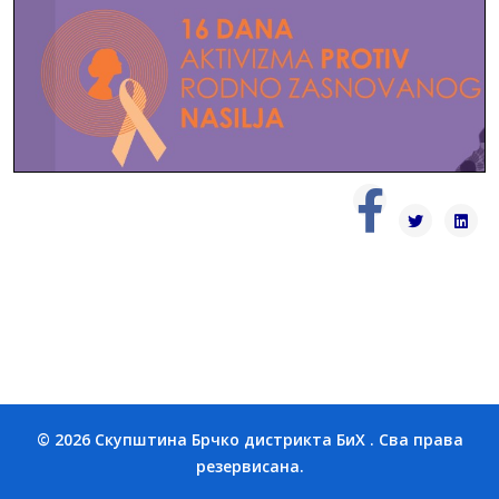
© 2026 Скупштина Брчко дистрикта БиХ . Сва права
резервисана.