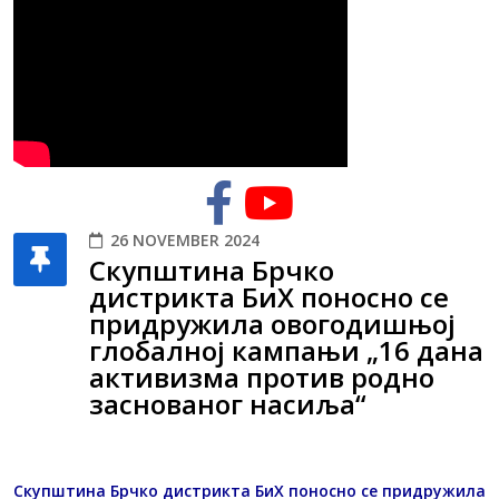
26 NOVEMBER 2024
Скупштина Брчко
дистрикта БиХ поносно се
придружила овогодишњој
глобалној кампањи „16 дана
активизма против родно
заснованог насиља“
Скупштина Брчко дистрикта БиХ поносно се придружила