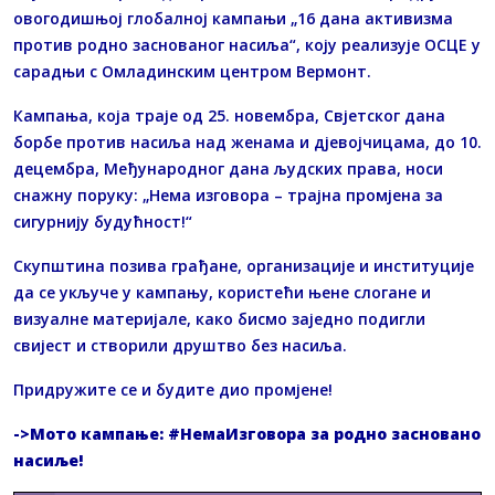
овогодишњој глобалној кампањи „16 дана активизма
против родно заснованог насиља“, коју реализује ОСЦЕ у
сарадњи с Омладинским центром Вермонт.
Кампања, која траје од 25. новембра, Свјетског дана
борбе против насиља над женама и дјевојчицама, до 10.
децембра, Међународног дана људских права, носи
снажну поруку: „Нема изговора – трајна промјена за
сигурнију будућност!“
Скупштина позива грађане, организације и институције
да се укључе у кампању, користећи њене слогане и
визуалне материјале, како бисмо заједно подигли
свијест и створили друштво без насиља.
Придружите се и будите дио промјене!
->Мото кампање: #НемаИзговора за родно засновано
насиље!