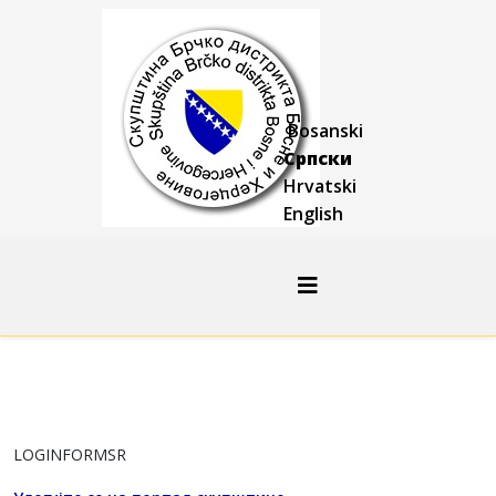
Bosanski
Српски
Hrvatski
English
LOGINFORMSR