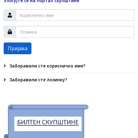
Улогујте се на портал скупштине
Пријава
Заборавили сте корисничко име?
Заборавили сте лозинку?