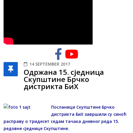
14 SEPTEMBER 2017
Одржана 15. сједница
Скупштине Брчко
дистрикта БиХ
Посланици Скупштине Брчко
дистрикта БиХ завршили су синоћ
расправу о тридесет седам тачака дневног реда 15.
редовне сједнице Скупштине.