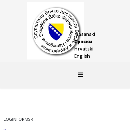
Bosanski
Српски
Hrvatski
English
LOGINFORMSR