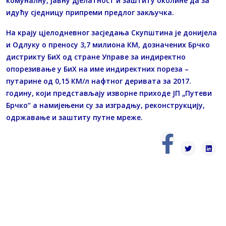
комуналну, јавну дјелатност и заштиту околине да за
идућу сједницу припреми предлог закључка.
На крају цјелодневног засједања Скупштина је донијела
и Одлуку о преносу 3,7 милиона КМ, дозначених Брчко
дистрикту БиХ од стране Управе за индиректно
опорезивање у БиХ на име индиректних пореза –
путарине од 0,15 КМ/л нафтног деривата за 2017.
годину, који представљају изворне приходе ЈП „Путеви
Брчко“ а намијењени су за изградњу, реконструкцију,
одржавање и заштиту путне мреже.