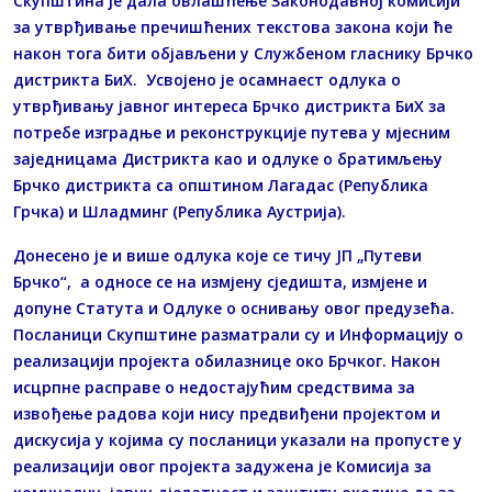
Скупштина је дала овлашћење Законодавној комисији
за утврђивање пречишћених текстова закона који ће
након тога бити објављени у Службеном гласнику Брчко
дистрикта БиХ. Усвојено је осамнаест одлука о
утврђивању јавног интереса Брчко дистрикта БиХ за
потребе изградње и реконструкције путева у мјесним
заједницама Дистрикта као и одлуке о братимљењу
Брчко дистрикта са општином Лагадас (Република
Грчка) и Шладминг (Република Аустрија).
Донесено је и више одлука које се тичу ЈП „Путеви
Брчко“, а односе се на измјену сједишта, измјене и
допуне Статута и Одлуке о оснивању овог предузећа.
Посланици Скупштине разматрали су и Информацију о
реализацији пројекта обилазнице око Брчког. Након
исцрпне расправе о недостајућим средствима за
извођење радова који нису предвиђени пројектом и
дискусија у којима су посланици указали на пропусте у
реализацији овог пројекта задужена је Комисија за