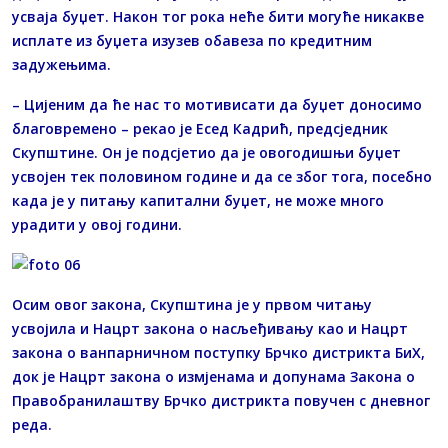
усваја буџет. Након тог рока неће бити могуће никакве
исплате из буџета изузев обавеза по кредитним
задужењима.
– Цијеним да ће нас то мотивисати да буџет доносимо
благовремено – рекао је Есед Кадрић, предсједник
Скупштине. Он је подсјетио да је овогодишњи буџет
усвојен тек половином године и да се због тога, посебно
када је у питању капитални буџет, не може много
урадити у овој години.
Осим овог закона, Скупштина је у првом читању
усвојила и Нацрт закона о насљеђивању као и Нацрт
закона о ванпарничном поступку Брчко дистрикта БиХ,
док је Нацрт закона о измјенама и допунама Закона о
Правобранилаштву Брчко дистрикта повучен с дневног
реда.