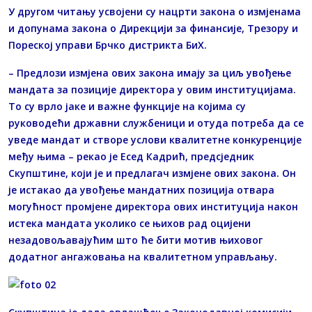
У другом читању усвојени су нацрти закона о измјенама
и допунама закона о Дирекцији за финансије, Трезору и
Пореској управи Брчко дистрикта БиХ.
– Предлози измјена ових закона имају за циљ увођење
мандата за позиције директора у овим институцијама.
То су врло јаке и важне функције на којима су
руководећи државни службеници и отуда потреба да се
уведе мандат и створе услови квалитетне конкуренције
међу њима – рекао је Есед Кадрић, предсједник
Скупштине, који је и предлагач измјене ових закона. Он
је истакао да увођење мандатних позиција отвара
могућност промјене директора ових институција након
истека мандата уколико се њихов рад оцијени
незадовољавајућим што ће бити мотив њиховог
додатног ангажовања на квалитетном управљању.