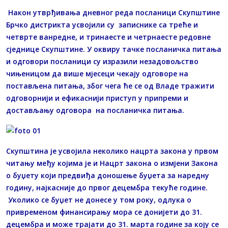
Након утврђивања дневног реда посланици Скупштине
Брчко дистрикта усвојили су записнике са треће и
четврте ванредне, и тринаесте и четрнаесте редовне
сједнице Скупштине. У оквиру тачке посланичка питања
и одговори посланици су изразили незадовољство
чињеницом да више мјесеци чекају одговоре на
постављена питања, због чега ће се од Владе тражити
одговорнији и ефикаснији приступ у припреми и
достављању одговора на посланичка питања.
Скупштина је усвојила неколико нацрта закона у првом
читању међу којима је и Нацрт закона о измјени Закона
о буџету који предвиђа доношење буџета за наредну
годину, најкасније до првог децембра текуће године.
Уколико се буџет не донесе у том року, одлука о
привременом финансирању мора се донијети до 31.
децембра и може трајати до 31. марта године за коју се