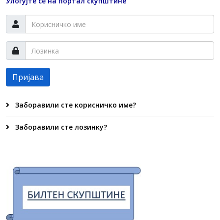
Улогујте се на портал скупштине
Пријава
Заборавили сте корисничко име?
Заборавили сте лозинку?