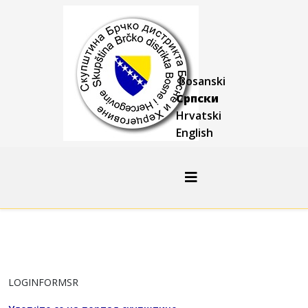
Bosanski
Српски
Hrvatski
English
LOGINFORMSR