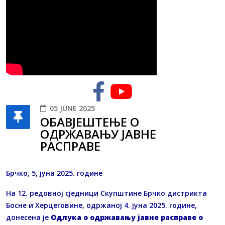
05 JUNE 2025
ОБАВЈЕШТЕЊЕ О
ОДРЖАВАЊУ ЈАВНЕ
РАСПРАВЕ
Брчко, 5, јуна 2025. године
На 12. редовној сједници Скупштине Брчко дистрикта
Босне и Херцеговине, одржаној 4. јуна 2025. године,
донесена је
Одлука о одржавању јавне расправе о