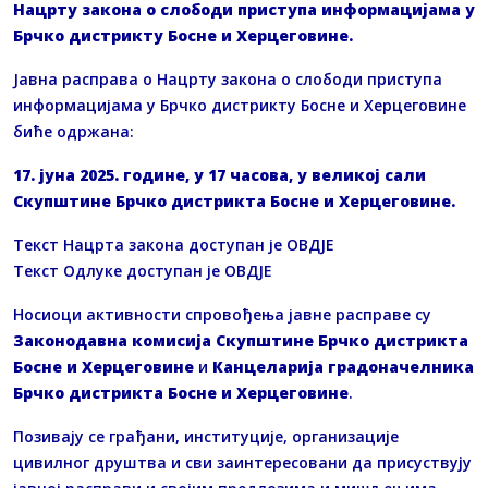
Нацрту закона о слободи приступа информацијама у
Брчко дистрикту Босне и Херцеговине.
Јавна расправа о Нацрту закона о слободи приступа
информацијама у Брчко дистрикту Босне и Херцеговине
биће одржана:
17. јуна 2025. године,
у 17 часова,
у великој сали
Скупштине Брчко дистрикта Босне и Херцеговине.
Текст Нацрта закона доступан је
ОВДЈЕ
Текст Одлуке доступан је
ОВДЈЕ
Носиоци активности спровођења јавне расправе су
Законодавна комисија Скупштине Брчко дистрикта
Босне и Херцеговине
и
Канцеларија градоначелника
Брчко дистрикта Босне и Херцеговине
.
Позивају се грађани, институције, организације
цивилног друштва и сви заинтересовани да присуствују