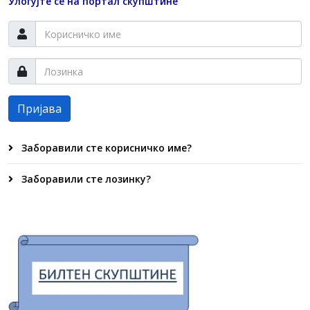
Улогујте се на портал скупштине
Пријава
Заборавили сте корисничко име?
Заборавили сте лозинку?