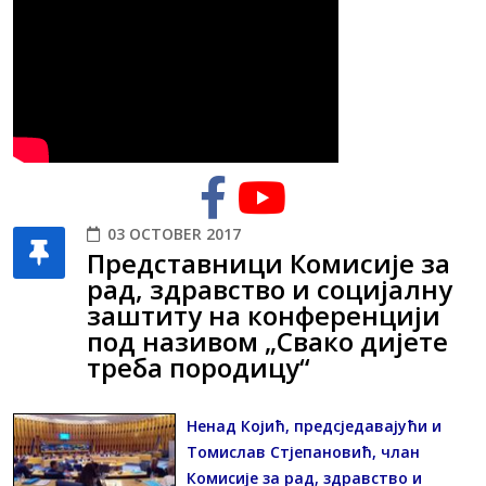
03 OCTOBER 2017
Представници Комисије за
рад, здравство и социјалну
заштиту на конференцији
под називом „Свако дијете
треба породицу“
Ненад Којић, предсједавајући и
Томислав Стјепановић, члан
Комисије за рад, здравство и