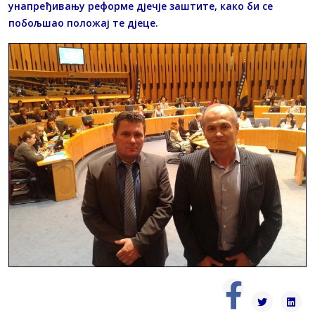
унапређивању реформе дјечје заштите, како би се
побољшао положај те дјеце.