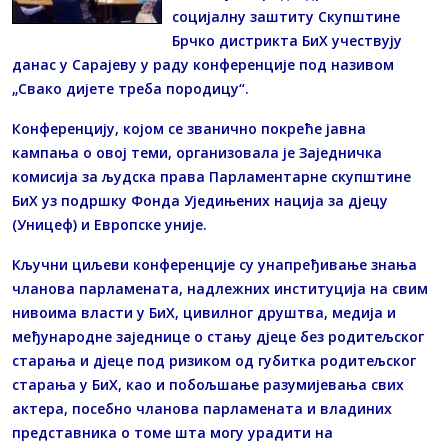
социјалну заштиту Скупштине
Брчко дистрикта БиХ учествују
данас у Сарајеву у раду конференције под називом
„Свако дијете треба породицу“.
Конференцију, којом се званично покреће јавна
кампања о овој теми, организовала је Заједничка
комисија за људска права Парламентарне скупштине
БиХ уз подршку Фонда Уједињених нација за дјецу
(Уницеф) и Европске уније.
Кључни циљеви конференције су унапређивање знања
чланова парламената, надлежних институција на свим
нивоима власти у БиХ, цивилног друштва, медија и
међународне заједнице о стању дјеце без родитељског
старања и дјеце под ризиком од губитка родитељског
старања у БиХ, као и побољшање разумијевања свих
актера, посебно чланова парламената и владиних
представника о томе шта могу урадити на