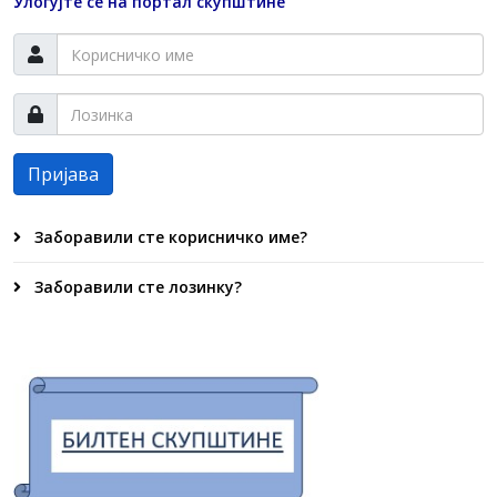
Улогујте се на портал скупштине
Пријава
Заборавили сте корисничко име?
Заборавили сте лозинку?