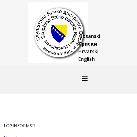
Bosanski
Српски
Hrvatski
English
LOGINFORMSR