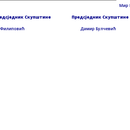
Мир 
едсједник Скупштине
Предсједник Скупштине
 Филиповић Дамир Булчевић