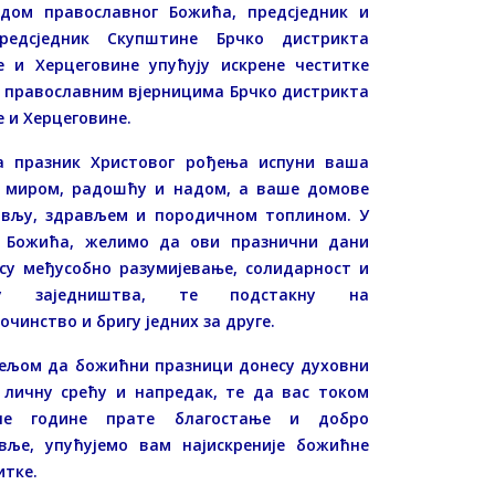
дом православног Божића, предсједник и
предсједник Скупштине Брчко дистрикта
е и Херцеговине упућују искрене честитке
 православним вјерницима Брчко дистрикта
е и Херцеговине.
а празник Христовог рођења испуни ваша
 миром, радошћу и надом, а ваше домове
вљу, здрављем и породичном топлином. У
 Божића, желимо да ови празнични дани
су међусобно разумијевање, солидарност и
гу заједништва, те подстакну на
очинство и бригу једних за друге.
ељом да божићни празници донесу духовни
 личну срећу и напредак, те да вас током
еле године пратe благостање и добро
вље, упућујемо вам најискреније божићне
итке.