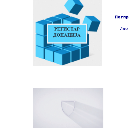
Потпр
Иво