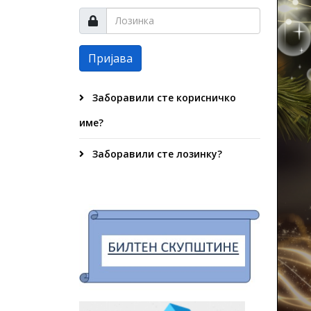
Пријава
Заборавили сте корисничко
име?
Заборавили сте лозинку?