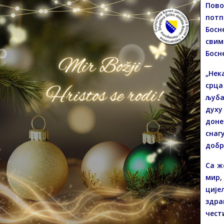
Пово
пот
Босн
свим
Босн
„Нек
срца
љуба
духу
доне
сна
добр
Са ж
мир,
циј
здра
чест