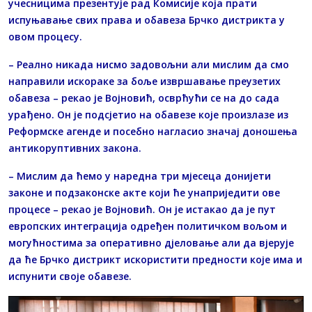
учесницима презентује рад Комисије која прати
испуњавање свих права и обавеза Брчко дистрикта у
овом процесу.
– Реално никада нисмо задовољни али мислим да смо
направили искораке за боље извршавање преузетих
обавеза – рекао је Војновић, осврћући се на до сада
урађено. Он је подсјетио на обавезе које произлазе из
Реформске агенде и посебно нагласио значај доношења
антикоруптивних закона.
– Мислим да ћемо у наредна три мјесеца донијети
законе и подзаконске акте који ће унаприједити ове
процесе – рекао је Војновић. Он је истакао да је пут
европских интеграција одређен политичком вољом и
могућностима за оперативно дјеловање али да вјерује
да ће Брчко дистрикт искористити предности које има и
испунити своје обавезе.