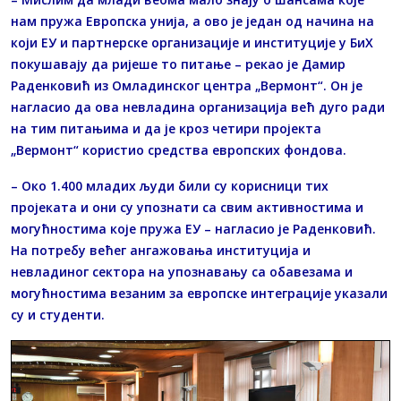
нам пружа Европска унија, а ово је један од начина на
који ЕУ и партнерске организације и институције у БиХ
покушавају да ријеше то питање – рекао је Дамир
Раденковић из Омладинског центра „Вермонт“. Он је
нагласио да ова невладина организација већ дуго ради
на тим питањима и да је кроз четири пројекта
„Вермонт“ користио средства европских фондова.
– Око 1.400 младих људи били су корисници тих
пројеката и они су упознати са свим активностима и
могућностима које пружа ЕУ – нагласио је Раденковић.
На потребу већег ангажовања институција и
невладиног сектора на упознавању са обавезама и
могућностима везаним за европске интеграције указали
су и студенти.