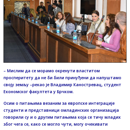
– Мислим да се морамо окренути властитом
просперитету да не би били принуђени да напуштамо
своју земљу –рекао је Владимир Каностревац, студент
Економског факултета у Брчком.
Осим о питањима везаним за европске интеграције
студенти и представници омладинских организација
говорили су и о другим питањима која се тичу младих
због чега се, како се могло чути, могу очекивати