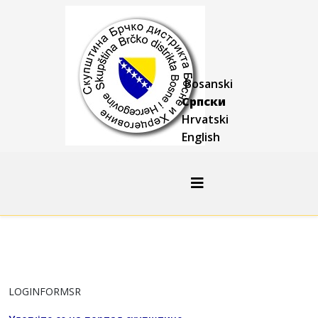
Bosanski
Српски
Hrvatski
English
LOGINFORMSR