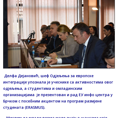
Делфа Дејановић, шеф Одјељења за европске
интеграције упознала је учеснике са активностима овог
одјељења, а студентима и омладинским
организацијама је презентован и рад ЕУ инфо центра у
Брчком с посебним акцентом на програм размјене
студената (ERASMUS).
– Мислим да млади веома мало знају о шансама које