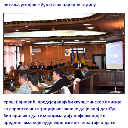
питања усвајање буџета за наредну годину.
Урош Војновић, предсједавајући скупштинске Комисије
за европске интеграције истакао је да је овај догађај
био прилика да се младима дају информације о
предностима које нуде европске интеграције и да се