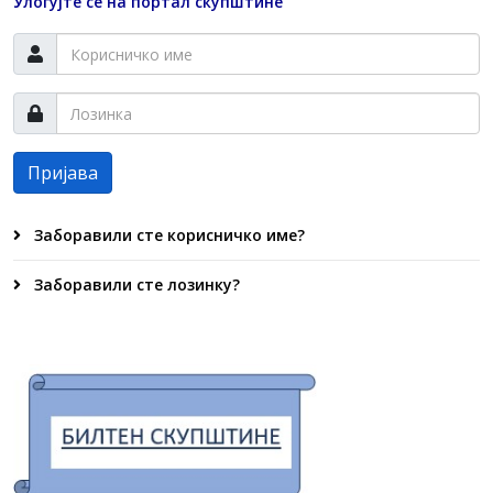
Улогујте се на портал скупштине
Пријава
Заборавили сте корисничко име?
Заборавили сте лозинку?