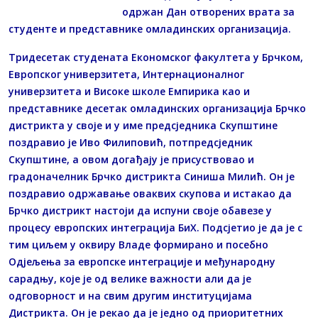
одржан Дан отворених врата за
студенте и представнике омладинских организација.
Тридесетак студената Економског факултета у Брчком,
Европског универзитета, Интернационалног
универзитета и Високе школе Емпирика као и
представнике десетак омладинских организација Брчко
дистрикта у своје и у име предсједника Скупштине
поздравио је Иво Филиповић, потпредсједник
Скупштине, а овом догађају је присуствовао и
градоначелник Брчко дистрикта Синиша Милић. Он је
поздравио одржавање оваквих скупова и истакао да
Брчко дистрикт настоји да испуни своје обавезе у
процесу европских интеграција БиХ. Подсјетио је да је с
тим циљем у оквиру Владе формирано и посебно
Одјељења за европске интеграције и међународну
сарадњу, које је од велике важности али да је
одговорност и на свим другим институцијама
Дистрикта. Он је рекао да је једно од приоритетних