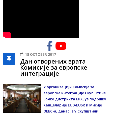
18 OCTOBER 2017
Дан отворених врата
Комисије за европске
интеграције
У организацији Комисије за
европске интеграције Скупштине
Брчко дистрикта БиХ, уз подршку
Канцеларије EUD/EUSR и Мисије
ОЕБС-а, данас је у Скупштини