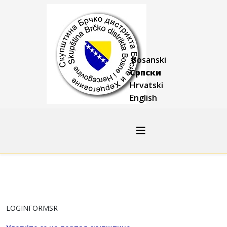
Bosanski
Српски
Hrvatski
English
LOGINFORMSR