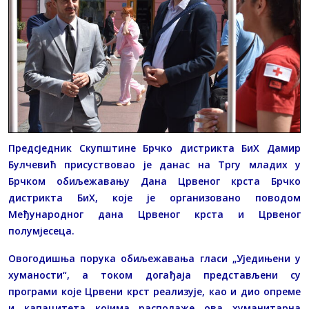
Предсједник Скупштине Брчко дистрикта БиХ Дамир
Булчевић присуствовао је данас на Тргу младих у
Брчком обиљежавању Дана Црвеног крста Брчко
дистрикта БиХ, које је организовано поводом
Међународног дана Црвеног крста и Црвеног
полумјесеца.
Овогодишња порука обиљежавања гласи „Уједињени у
хуманости“, а током догађаја представљени су
програми које Црвени крст реализује, као и дио опреме
и капацитета којима располаже ова хуманитарна