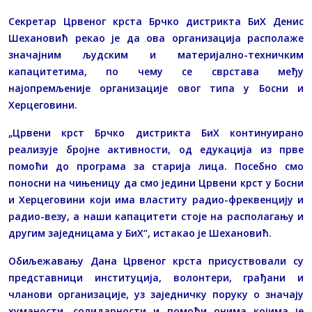
Секретар Црвеног крста Брчко дистрикта БиХ Денис
Шехановић рекао је да ова организација располаже
значајним људским и материјално-техничким
капацитетима, по чему се сврстава међу
најопремљеније организације овог типа у Босни и
Херцеговини.
„Црвени крст Брчко дистрикта БиХ континуирано
реализује бројне активности, од едукација из прве
помоћи до програма за старија лица. Посебно смо
поносни на чињеницу да смо једини Црвени крст у Босни
и Херцеговини који има властиту радио-фреквенцију и
радио-везу, а наши капацитети стоје на располагању и
другим заједницама у БиХ“, истакао је Шехановић.
Обиљежавању Дана Црвеног крста присуствовали су
представници институција, волонтери, грађани и
чланови организације, уз заједничку поруку о значају
хуманости, солидарности и помоћи онима којима је