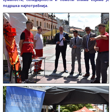
подршка најпотребнија.