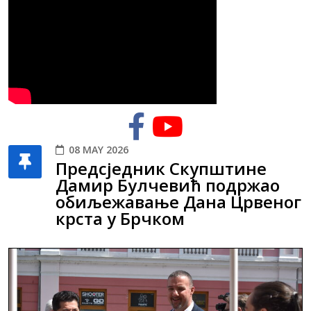
08 MAY 2026
Предсједник Скупштине
Дамир Булчевић подржао
обиљежавање Дана Црвеног
крста у Брчком