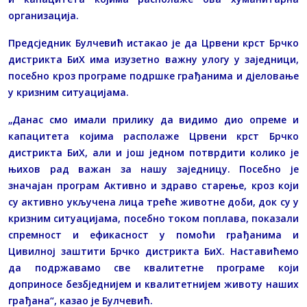
организација.
Предсједник Булчевић истакао је да Црвени крст Брчко
дистрикта БиХ има изузетно важну улогу у заједници,
посебно кроз програме подршке грађанима и дјеловање
у кризним ситуацијама.
„Данас смо имали прилику да видимо дио опреме и
капацитета којима располаже Црвени крст Брчко
дистрикта БиХ, али и још једном потврдити колико је
њихов рад важан за нашу заједницу. Посебно је
значајан програм Активно и здраво старење, кроз који
су активно укључена лица треће животне доби, док су у
кризним ситуацијама, посебно током поплава, показали
спремност и ефикасност у помоћи грађанима и
Цивилној заштити Брчко дистрикта БиХ. Наставићемо
да подржавамо све квалитетне програме који
доприносе безбједнијем и квалитетнијем животу наших
грађана“, казао је Булчевић.