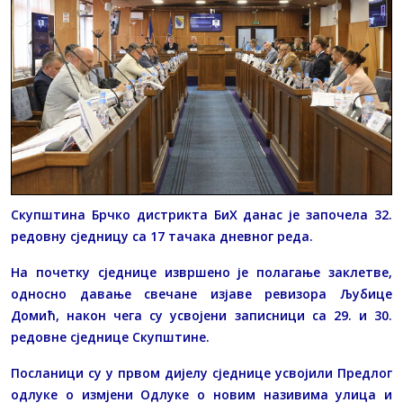
Скупштина Брчко дистрикта БиХ данас је започела 32.
редовну сједницу са 17 тачака дневног реда.
На почетку сједнице извршено је полагање заклетве,
односно давање свечане изјаве ревизора Љубице
Домић, након чега су усвојени записници са 29. и 30.
редовне сједнице Скупштине.
Посланици су у првом дијелу сједнице усвојили Предлог
одлуке о измјени Одлуке о новим називима улица и