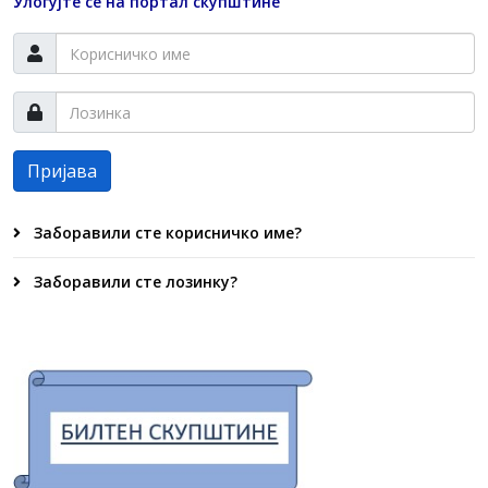
Улогујте се на портал скупштине
Пријава
Заборавили сте корисничко име?
Заборавили сте лозинку?