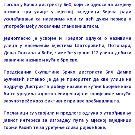
тргова у Брчко дистрикту БиХ, који се односи на измјену
назива три улице у мјесној заједници Бијела ради
усклађивања са називима који су већ дужи период у
употреби међу локалним становништвом.
Једногласно је усвојен и Предлог одлуке о називима
улица у насељеним мјестима Шаторовићи, Поточари,
Доња Скакава и Боће, чиме ће укупно 112 улица добити
званичне називе и кућне бројеве.
Предсједник Скупштине Брчко дистрикта БиХ Дамир
Булчевић истакао је да је приоритет да све улице на
подручју Дистрикта добију називе и кућне бројеве како
би се уредила адресна евиденција и спријечиле могуће
злоупотребе кроз фиктивне пријаве пребивалишта.
Посланици су усвојили и предлоге одлука о утврђивању
јавног интереса за изградњу пута у мјесној заједници
Горњи Рахић те за уређење слива ријеке Брке.