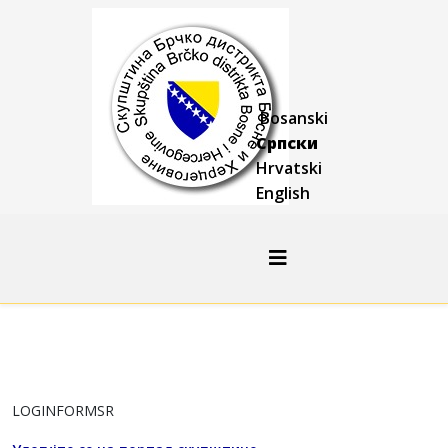
Bosanski
Српски
Hrvatski
English
LOGINFORMSR