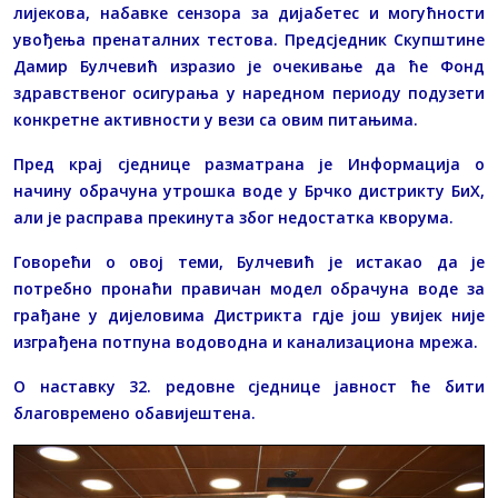
лијекова, набавке сензора за дијабетес и могућности
увођења пренаталних тестова. Предсједник Скупштине
Дамир Булчевић изразио је очекивање да ће Фонд
здравственог осигурања у наредном периоду подузети
конкретне активности у вези са овим питањима.
Пред крај сједнице разматрана је Информација о
начину обрачуна утрошка воде у Брчко дистрикту БиХ,
али је расправа прекинута због недостатка кворума.
Говорећи о овој теми, Булчевић је истакао да је
потребно пронаћи правичан модел обрачуна воде за
грађане у дијеловима Дистрикта гдје још увијек није
изграђена потпуна водоводна и канализациона мрежа.
О наставку 32. редовне сједнице јавност ће бити
благовремено обавијештена.