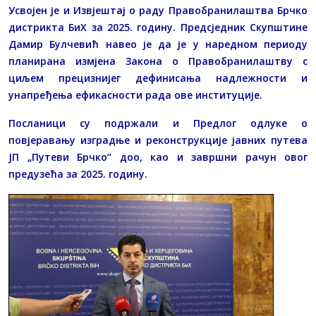
Усвојен је и Извјештај о раду Правобранилаштва Брчко
дистрикта БиХ за 2025. годину. Предсједник Скупштине
Дамир Булчевић навео је да је у наредном периоду
планирана измјена Закона о Правобранилаштву с
циљем прецизнијег дефинисања надлежности и
унапређења ефикасности рада ове институције.
Посланици су подржали и Предлог одлуке о
повјеравању изградње и реконструкције јавних путева
ЈП „Путеви Брчко“ доо, као и завршни рачун овог
предузећа за 2025. годину.