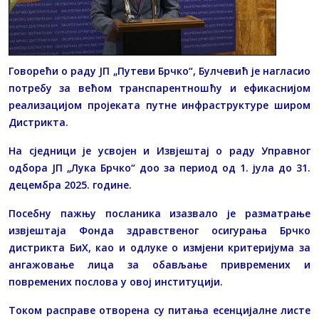
Говорећи о раду ЈП „Путеви Брчко“, Булчевић је нагласио
потребу за већом транспарентношћу и ефикаснијом
реализацијом пројеката путне инфраструктуре широм
Дистрикта.
На сједници је усвојен и Извјештај о раду Управног
одбора ЈП „Лука Брчко“ доо за период од 1. јула до 31.
децембра 2025. године.
Посебну пажњу посланика изазвало је разматрање
извјештаја Фонда здравственог осигурања Брчко
дистрикта БиХ, као и одлуке о измјени критеријума за
ангажовање лица за обављање привремених и
повремених послова у овој институцији.
Током расправе отворена су питања есенцијалне листе