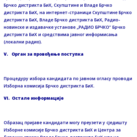
Брчко дистрикта БиХ, Скупштине и Владе Брчко
дистрикта БиХ, на интернет-страници Скупштине Брчко
дистрикта БиХ, Владе Брчко дистрикта БиХ, Радио-
новинске и издавачке установе „РАДИО БРЧКО“ Брчко
дистрикта БиХ и средствима јавног информисања
(локални радио).
V
. Орган за провођење поступка
Процедуру избора кандидата по јавном огласу проводи
Изборна комисија Брчко дистрикта БиХ.
VI
. Остале информације
Образац пријаве кандидати могу преузети у сједишту
Изборне комисије Брчко дистрикта БиХ и Центра за