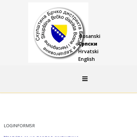
Bosanski
Српски
Hrvatski
English
LOGINFORMSR