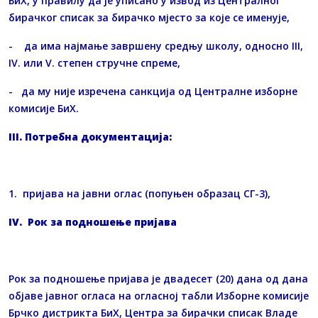
БиХ, у правилу да је уписано у извод из Централног
бирачког списак за бирачко мјесто за које се именује,
- да има најмање завршену средњу школу, односно III,
IV. или V. степен стручне спреме,
- да му није изречена санкција од Централне изборне
комисије БиХ.
III
. Потребна документација:
1. пријава на јавни оглас (попуњен образац СГ-3),
IV
. Рок за подношење пријава
Рок за подношење пријава је двадесет (20) дана од дана
објаве јавног огласа на огласној табли Изборне комисије
Брчко дистрикта БиХ, Центра за бирачки списак Владе