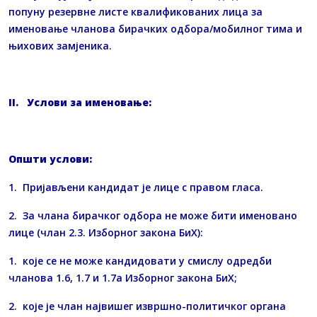
попуну резервне листе квалификованих лица за
именовање чланова бирачких одбора/мобилног тима и
њихових замјеника.
II
. Услови за именовање:
Општи услови:
1. Пријављени кандидат је лице с правом гласа.
2. За члана бирачког одбора не може бити именовано
лице (члан 2.3. Изборног закона БиХ):
1. које се не може кандидовати у смислу одредби
чланова 1.6, 1.7 и 1.7а Изборног закона БиХ;
2. које је члан највишег извршно-политичког органа