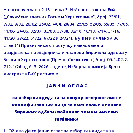
На основу члана 2.13 тачка 3. Изборног закона БиХ
(„Службени гласник Босне и Херцеговине”, број: 23/01,
7/02, 9/02, 20/02, 25/02, 4/04, 20/04, 25/05, 52/05, 65/05, 77/05,
11/06, 24/06, 32/07, 33/08, 37/08, 32/10, 18/13, 7/14, 31/16,
41/20, 38/22, 51/22, 67/22 и 24/24), а у вези с чланом 36.
став (1) Правилника о поступку именовања и
разрјешења предсједника и чланова бирачких одбора у
Босни и Херцеговини (Пречишћени текст) број: 05-1-02-2-
712-1/26 од 6. 5. 2026. године, Изборна комисија Брчко
дистрикта БиХ расписује
Ј А В Н И О Г Л А С
за избор кандидата за попуну резервне листе
квалификованих лица за именовање чланова
бирачких одбора/мобилног тима и њихових
замјеника
I
.
Објављује се Јавни оглас за избор кандидата за