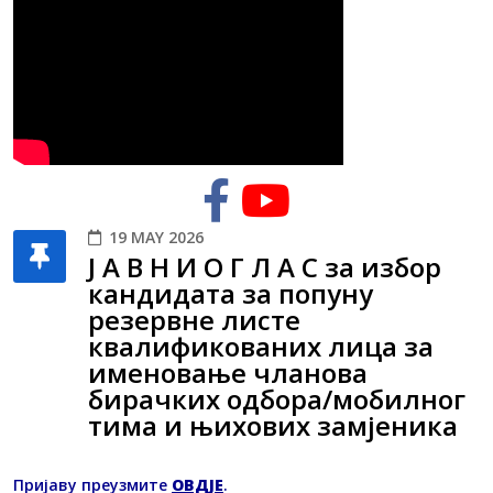
19 MAY 2026
Ј А В Н И О Г Л А С за избор
кандидата за попуну
резервне листе
квалификованих лица за
именовање чланова
бирачких одбора/мобилног
тима и њихових замјеника
Пријаву преузмите
OВДЈЕ
.