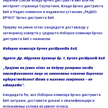
бирачки списак Владе Брчко дистрикта БиХ или на
интернет-страници Скупштине, Владе Брчко дистрикта
БиХ и Радио-новинске и издавачке установе „РАДИО
БРЧКО“ Брчко дистрикта БиХ.
Пријаву на јавни оглас кандидати достављају у
затвореној коверти у сједиште Изборне комисије Брчко
дистрикта БиХ с назнаком:
Изборна комисија Брчко дистрикта БиХ,
Адреса: Др. Абдулаха Буквице бр. 1, Брчко дистрикт БиХ
„Пријава на јавни оглас за попуну резервне листе
квалификованих лица за именовање чланова бирачких
одбора/мобилног тима и њихових замјеника – не
отварати“.
Кандидати ће, ако Изборна комисија Брчко дистрикта
БиХ затражи, доставити доказе о квалификацији и
испуњавању услова из јавног огласа.