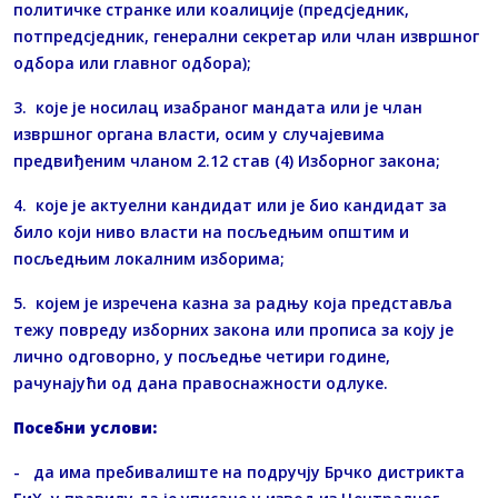
политичке странке или коалиције (предсједник,
потпредсједник, генерални секретар или члан извршног
одбора или главног одбора);
3. које је носилац изабраног мандата или је члан
извршног органа власти, осим у случајевима
предвиђеним чланом 2.12 став (4) Изборног закона;
4. које је актуелни кандидат или је био кандидат за
било који ниво власти на посљедњим општим и
посљедњим локалним изборима;
5. којем је изречена казна за радњу која представља
тежу повреду изборних закона или прописа за коју је
лично одговорно, у посљедње четири године,
рачунајући од дана правоснажности одлуке.
Посебни услови:
- да има пребивалиште на подручју Брчко дистрикта