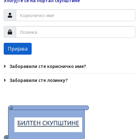
Улогујте се на портал скупштине
Пријава
Заборавили сте корисничко име?
Заборавили сте лозинку?