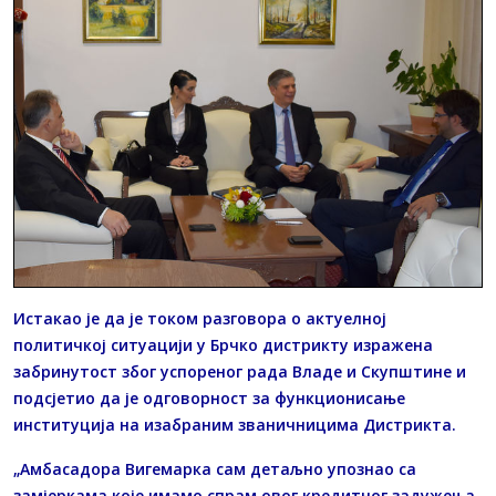
Истакао је да је током разговора о актуелној
политичкој ситуацији у Брчко дистрикту изражена
забринутост због успореног рада Владе и Скупштине и
подсјетио да је одговорност за функционисање
институција на изабраним званичницима Дистрикта.
„Амбасадора Вигемарка сам детаљно упознао са
замјеркама које имамо спрам овог кредитног задужења