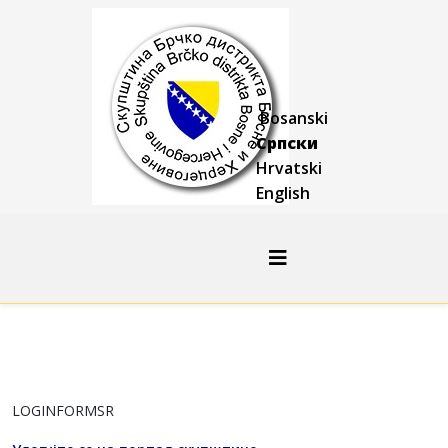
Bosanski
Српски
Hrvatski
English
LOGINFORMSR