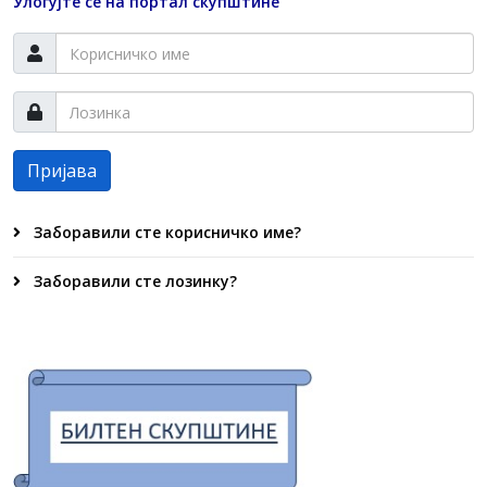
Улогујте се на портал скупштине
Пријава
Заборавили сте корисничко име?
Заборавили сте лозинку?