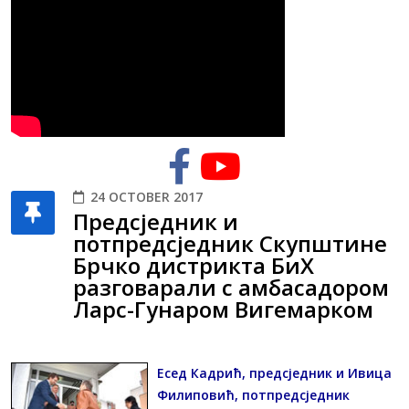
24 OCTOBER 2017
Предсједник и
потпредсједник Скупштине
Брчко дистрикта БиХ
разговарали с амбасадором
Ларс-Гунаром Вигемарком
Есед Кадрић, предсједник и Ивица
Филиповић, потпредсједник