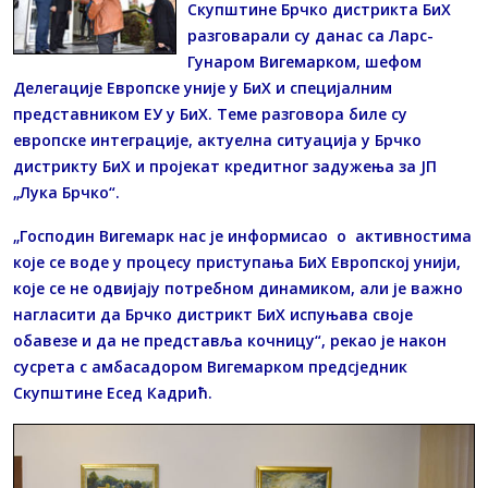
Скупштине Брчко дистрикта БиХ
разговарали су данас са Ларс-
Гунаром Вигемарком, шефом
Делегације Европске уније у БиХ и специјалним
представником ЕУ у БиХ. Теме разговора биле су
европске интеграције, актуелна ситуација у Брчко
дистрикту БиХ и пројекат кредитног задужења за ЈП
„Лука Брчко“.
„Господин Вигемарк нас је информисао о активностима
које се воде у процесу приступања БиХ Европској унији,
које се не одвијају потребном динамиком, али је важно
нагласити да Брчко дистрикт БиХ испуњава своје
обавезе и да не представља кочницу“, рекао је након
сусрета с амбасадором Вигемарком предсједник
Скупштине Есед Кадрић.