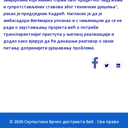
и супротстављених ставова због техничких рјешења“,
рекао је предсједник Кадрић. Нагласио је да је
амбасадора Вигемарка упознао и с чињеницом да се не
ради о заустављању пројекта већ о потреби
транспарентнијег приступа у његовој реализацији и
додао како вјерује да ће данашњи разговор о овом
питању допринијети рјешавању проблема.
© 2026 Скупштина Брчко дистрикта БиХ . Сва права