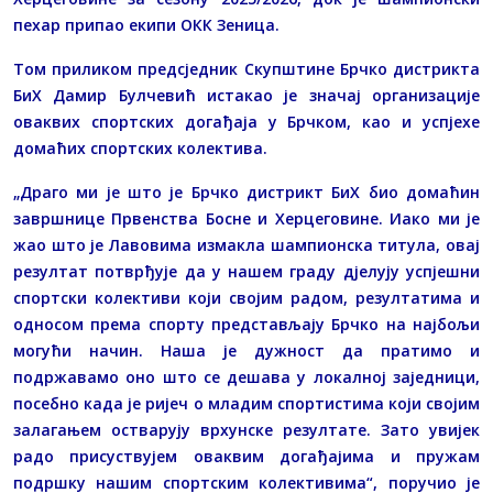
пехар припао екипи ОКК Зеница.
Том приликом предсједник Скупштине Брчко дистрикта
БиХ Дамир Булчевић истакао је значај организације
оваквих спортских догађаја у Брчком, као и успјехе
домаћих спортских колектива.
„Драго ми је што је Брчко дистрикт БиХ био домаћин
завршнице Првенства Босне и Херцеговине. Иако ми је
жао што је Лавовима измакла шампионска титула, овај
резултат потврђује да у нашем граду дјелују успјешни
спортски колективи који својим радом, резултатима и
односом према спорту представљају Брчко на најбољи
могући начин. Наша је дужност да пратимо и
подржавамо оно што се дешава у локалној заједници,
посебно када је ријеч о младим спортистима који својим
залагањем остварују врхунске резултате. Зато увијек
радо присуствујем оваквим догађајима и пружам
подршку нашим спортским колективима“, поручио је