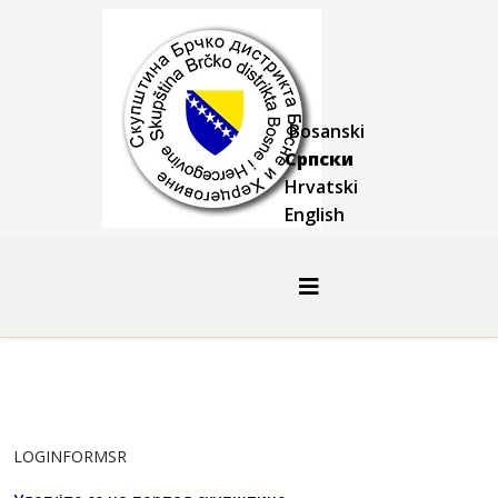
Bosanski
Српски
Hrvatski
English
LOGINFORMSR