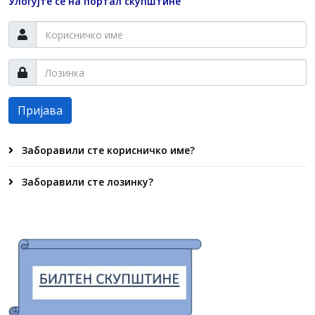
Улогујте се на портал скупштине
Пријава
Заборавили сте корисничко име?
Заборавили сте лозинку?