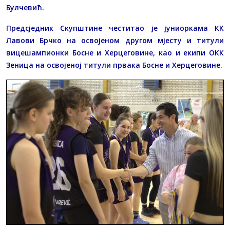
Булчевић.
Предсједник Скупштине честитао је јуниоркама КК
Лавови Брчко на освојеном другом мјесту и титули
вицешампионки Босне и Херцеговине, као и екипи ОКК
Зеница на освојеној титули првака Босне и Херцеговине.