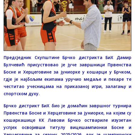
Предсједник Скупштине Брчко дистрикта БиХ Дамир
Булчевић присуствовао је јуче завршници Првенства
Босне и Херцеговине за јуниорке у кошарци у Брчком,
гдје је најбољим екипама уручио медаље и пехаре те
честитао учесницама на приказаној игри, залагању и
спортском духу.
Брчко дистрикт БиХ био је домаћин завршног турнира
Првенства Босне и Херцеговине за јуниорке, на којем су
кошаркашице КК Лавови Брчко оствариле изузетан
успјех освојивши титулу вицешампионки Босне и
Херцеговине за сезону 2025/2026, док је шампионски