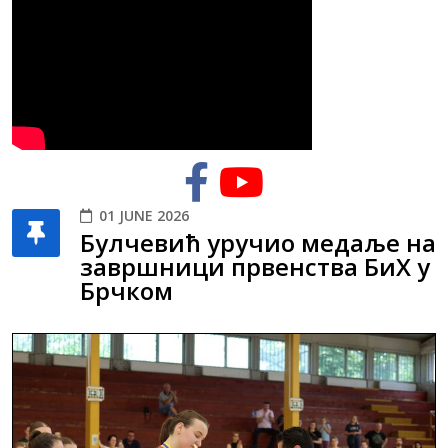
01 JUNE 2026
Булчевић уручио медаље на
завршници првенства БиХ у
Брчком