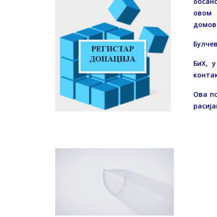
босанс
овом 
домов
Булче
БиХ, 
контак
Ова по
расија