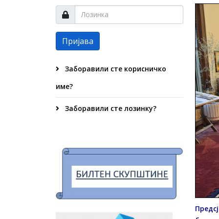
Пријава
Заборавили сте корисничко
име?
Заборавили сте лозинку?
Предсј