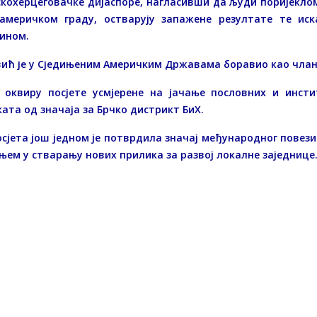
кохерцеговачке дијаспоре, нагласивши да људи поријеклом 
америчком граду, остварују запажене резултате те ис
ином.
вић је у Сједињеним Америчким Државама боравио као чла
у оквиру посјете усмјерене на јачање пословних и инст
ата од значаја за Брчко дистрикт БиХ.
сјета још једном је потврдила значај међународног повез
њем у стварању нових прилика за развој локалне заједнице