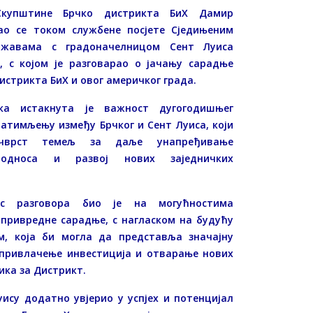
Скупштине Брчко дистрикта БиХ Дамир
ао се током службене посјете Сједињеним
жавама с градоначелницом Сент Луиса
, с којом је разговарао о јачању сарадње
истрикта БиХ и овог америчког града.
ка истакнута је важност дугогодишњег
атимљењу између Брчког и Сент Луиса, који
чврст темељ за даље унапређивање
 односа и развој нових заједничких
ус разговора био је на могућностима
привредне сарадње, с нагласком на будућу
м, која би могла да представља значајну
привлачење инвестиција и отварање нових
ика за Дистрикт.
ису додатно увјерио у успјех и потенцијал