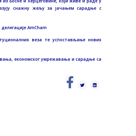
из Босне и Херцеговине, који живе и раде у
казују снажну жељу за јачањем сарадње с
н делегације AmCham
итуционалних веза те успостављање нових
ивања, економског умрежавања и сарадње са
.