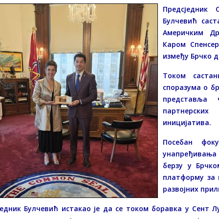
Предсједник 
Булчевић саст
Америчким Др
Каром Спенсер
између Брчко д
Током састан
споразума о бр
представља 
партнерских
иницијатива.
Посебан фок
унапређивања 
берзу у Брчко
платформу за 
развојних прил
едник Булчевић истакао је да се током боравка у Сент Лу