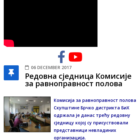
06 DECEMBER 2017
Редовна сједница Комисије
за равноправност полова
Комисија за равноправност полова
Скупштине Брчко дистрикта БиХ
одржала је данас трећу редовну
сједницу којој су присуствовали
представници невладиних
организација.