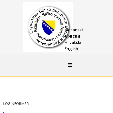
Bosanski
Српски
Hrvatski
English
LOGINFORMSR