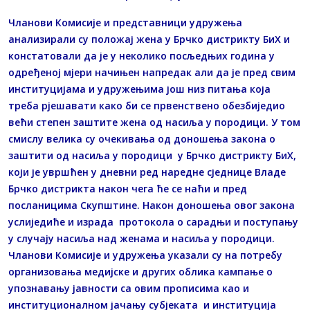
Чланови Комисије и представници удружења
анализирали су положај жена у Брчко дистрикту БиХ и
констатовали да је у неколико посљедњих година у
одређеној мјери начињен напредак али да је пред свим
институцијама и удружењима још низ питања којa
треба рјешавати како би се првенствено обезбиједио
већи степен заштите жена од насиља у породици. У том
смислу велика су очекивања од доношења закона о
заштити од насиља у породици у Брчко дистрикту БиХ,
који је увршћен у дневни ред наредне сједнице Владе
Брчко дистрикта након чега ће се наћи и пред
посланицима Скупштине. Након доношења овог закона
услиједиће и израда протокола о сарадњи и поступању
у случају насиља над женама и насиља у породици.
Чланови Комисије и удружења указали су на потребу
организовања медијске и других облика кампање о
упознавању јавности са овим прописима као и
институционалном јачању субјеката и институција