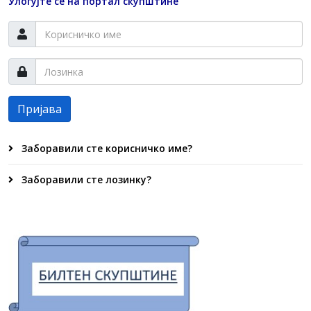
Улогујте се на портал скупштине
Пријава
Заборавили сте корисничко име?
Заборавили сте лозинку?