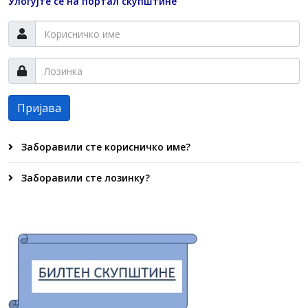
Улогујте се на портал скупштине
Пријава
Заборавили сте корисничко име?
Заборавили сте лозинку?