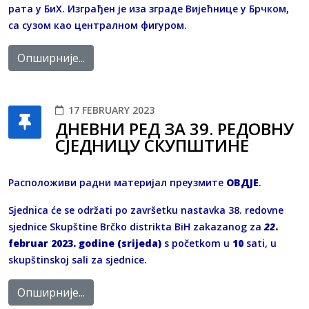
рата у БиХ. Изграђен је иза зграде Вијећнице у Брчком,
са сузом као централном фигуром.
Опширније...
17 FEBRUARY 2023
ДНЕВНИ РЕД ЗА 39. РЕДОВНУ
СЈЕДНИЦУ СКУПШТИНЕ
Расположиви радни материјал преузмите
OВДЈЕ
.
Sjednica će se održati po završetku nastavka 38. redovne
sjednice Skupštine Brčko distrikta BiH zakazanog za
22
.
februar 2023. godine (srijeda)
s početkom u
10
sati, u
skupštinskoj sali za sjednice.
Опширније...