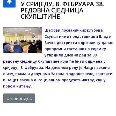
У СРИЈЕДУ, 8. ФЕБРУАРА 38.
РЕДОВНА СЈЕДНИЦА
СКУПШТИНЕ
Шефови посланичких клубова
Скупштине и представници Владе
Брчко дистрикта одржали су данас
припремни састанак на којем су
утврдили дневни ред за 38.
редовну сједницу Скупштине која ће бити одржана у
сриједу, 8. фебруара. На дневном реду је Нацрт закона
о измјенама и допунама Закона о здравственој заштити
и Нацрт закона о социјалном предузетништву, сви у
првом читању.
Опширније...