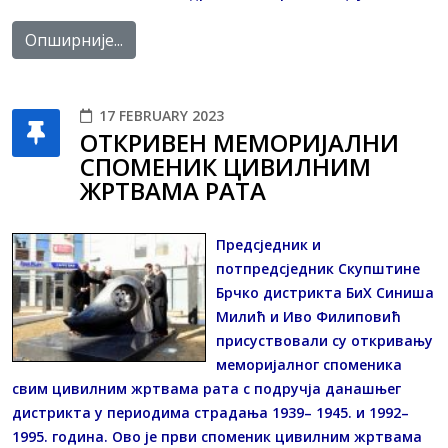
Опширније...
17 FEBRUARY 2023
ОТКРИВЕН МЕМОРИЈАЛНИ
СПОМЕНИК ЦИВИЛНИМ
ЖРТВАМА РАТА
Предсједник и
потпредсједник Скупштине
Брчко дистрикта БиХ Синиша
Милић и Иво Филиповић
присуствовали су откривању
меморијалног споменика
свим цивилним жртвама рата с подручја данашњег
дистрикта у периодима страдања 1939– 1945. и 1992–
1995. година. Ово је први споменик цивилним жртвама