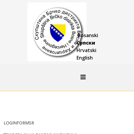
Bosanski
Српски
Hrvatski
English
LOGINFORMSR