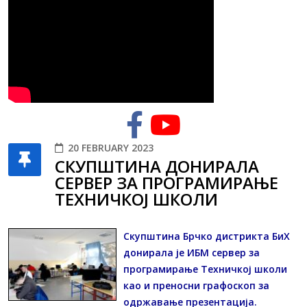
20 FEBRUARY 2023
СКУПШТИНА ДОНИРАЛА
СЕРВЕР ЗА ПРОГРАМИРАЊЕ
ТЕХНИЧКОЈ ШКОЛИ
Скупштина Брчко дистрикта БиХ
донирала је ИБМ сервер за
програмирање Техничкој школи
као и преносни графоскоп за
одржавање презентација.