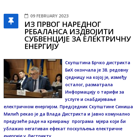
09 FEBRUARY 2023
ИЗ ПРВОГ НАРЕДНОГ
РЕБАЛАНСА ИЗДВОЈИТИ
СУБВЕНЦИЈЕ ЗА ЕЛЕКТРИЧНУ
ЕНЕРГИЈУ
Скупштина Брчко дистрикта
БиХ окончала је 38. редовну
сједницу на којој је, између
осталог, разматрала
Информацију о тарифи за
услуге и снабдијевање
електричном енергијом. Предсједник Скупштине Синиша
Милић рекао је да Влада Дистрикта и Јавно комунално
предузеће раде на креирању програма мјера који би
ублажио негативан ефекат поскупљења електричне
енергије у Дистрикту.