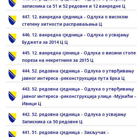
записника са 51 и 52 редовне и 12 ванредне Ц
447. 12. ванредна сједница - Одлука о високом
степену хитности расправаљања Ц
446. 12. ванредна сједница - Одлука о усвајању
Буджета за 2014 Ц Ц
445. 12. ванредна сјеница - Одлука о висини стопе
пореза на некретнине за 2015 Ц
444. 52. редовна сједница - Одлука о утврђивању
јавног интереса -реконструкција пута Брка Ц
443. 52. редовна сједница - Одлука о утврђивању
јавног интереса -реконструкција улице -Мујкићи -
Ивици Ц
442. 52. редовна сједница - Одлука о усвајању
Записника са 50 редовне Ц
441. 51. редовна сједница - Закључак -