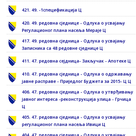
421. 49. -1спецификација Ц
420. 49. редовна сједнице - Одлука о усвајању
Регулационог плана насеља Мераје Ц
417. 49. редовна сједница - Одлука о усвајању
Записника са 48 редовне сједнице Ц
411. 47. редовна сејдница- Закључак - Апотеке Ц
410. 47. редовна сједница - Одлука о одржавању
јавне расправе - Приједлог Буджета за 2015- Ц Ц
406. 47. редовна сједница - Одлука о утврђивању
јавног интереса -реконструкција улица - Грчица
Ц
405. 47. редовна сједница - Одлука о усвајању
регулационог плана насеља Ивици Ц
404. 47. редовна сједница - Одлука о усвајању