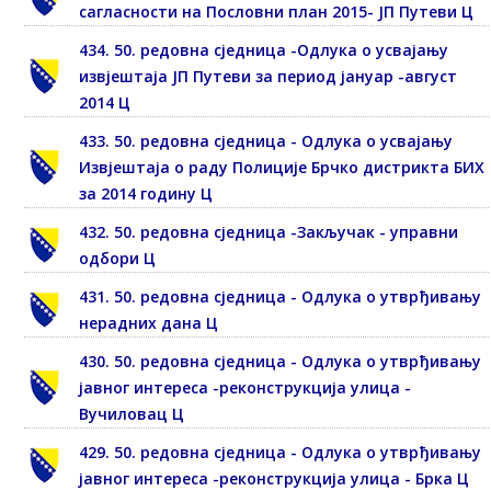
сагласности на Пословни план 2015- ЈП Путеви Ц
434. 50. редовна сједница -Одлука о усвајању
извјештаја ЈП Путеви за период јануар -август
2014 Ц
433. 50. редовна сједница - Одлука о усвајању
Извјештаја о раду Полиције Брчко дистрикта БИХ
за 2014 годину Ц
432. 50. редовна сједница -Закључак - управни
одбори Ц
431. 50. редовна сједница - Одлука о утврђивању
нерадних дана Ц
430. 50. редовна сједница - Одлука о утврђивању
јавног интереса -реконструкција улица -
Вучиловац Ц
429. 50. редовна сједница - Одлука о утврђивању
јавног интереса -реконструкција улица - Брка Ц