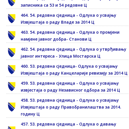
записника са 53 и 54 редовне Ц
464. 54. редовна сједница - Одлука о усвајњу
Извјештаја о раду Владе за 2014 Ц
463. 54. редовна сједница - Одлука о промјени
намјене јавног добра- Станови Ц
462. 54. редовна сједница - Одлука о утврђивању
јавног интереса - Улица Мостарска Ц
460. 53. редовна сједница- Одлука о усвајању
Извјештаја о раду Канцеларије ревизију за 2014 Ц
459. 53. редовна сједница - Одлука о усвајању
извјестаја о раду Независног одбора за 2014 Ц
458. 53. редовна сједница - Одлука о усвајању
Извјештаја о раду Правобранилаштва за 2014.
годину Ц
457. 53. редовна сједница - Одлука о давању