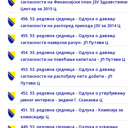
сагласности на Финансијски план ЈЗУ Здравствени
Центар за 2015 Ц
456. 53. редовна сједница - Одлука о давању
сагласности на распоред прихода ЈЗУ за 2014 Ц
455. 53. редовна сједница - Одлука о давању
сагласности нзаврсни рачун- ЈП Путеви Ц
454. 53. редовна сједница - Одлука о давању
сагласности на повећање капитала - ЈП Путеви Ц
453. 53. редовна сједница - Одлука о давању
сагласности на распођелу нето добити - ЈП
Путеви Ц
452. 53. редовна сједница - Одлука о утврђивању
јавног интереса - зидине Г. Скакаква Ц
451. 53. редовна сједница - Одлука - Комисија за
комасацију Ц
449. 53. редовна сједница - Одлука о усвајању