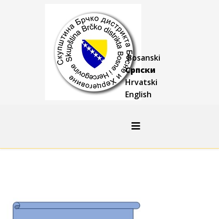
Bosanski
Српски
Hrvatski
English