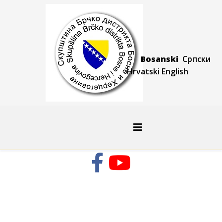
Bosanski
Српски
Hrvatski
Engli
sh