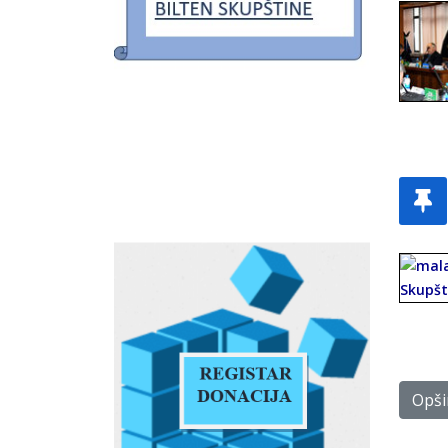
Opšir