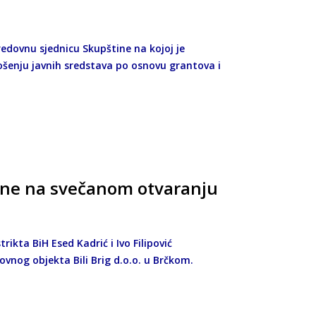
 redovnu sjednicu Skupštine na kojoj je
rošenju javnih sredstava po osnovu grantova i
tine na svečanom otvaranju
rikta BiH Esed Kadrić i Ivo Filipović
vnog objekta Bili Brig d.o.o. u Brčkom.