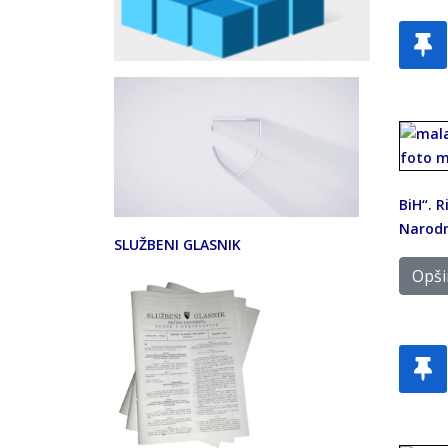
BiH“. R
Narod
SLUŽBENI GLASNIK
Opšir