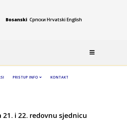
Bosanski
Српски
Hrvatski
Engli
sh
SI
PRISTUP INFO
KONTAKT
a 21. i 22. redovnu sjednicu