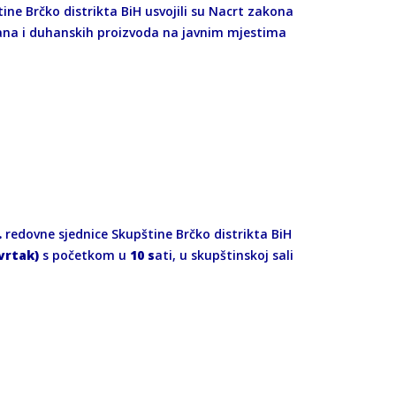
ine Brčko distrikta BiH usvojili su Nacrt zakona
hana i duhanskih proizvoda na javnim mjestima
.
redovne sjednice Skupštine Brčko distrikta BiH
vrtak)
s početkom u
10 s
ati, u skupštinskoj sali