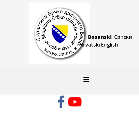
Bosanski
Српски
Hrvatski
Engli
sh