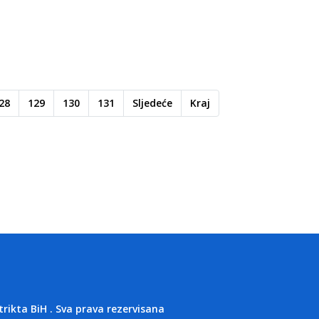
28
129
130
131
Sljedeće
Kraj
kta BiH . Sva prava rezervisana