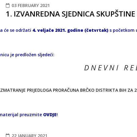
03 FEBRUARY 2021
1. IZVANREDNA SJEDNICA SKUPŠTINE
ca će se održati
4. veljače 2021. godine (četvrtak)
s početkom
nicu je predložen sljedeći:
D N E V N I R E 
ZMATRANJE PRIJEDLOGA PRORAČUNA BRČKO DISTRIKTA BiH ZA 2
materijal preuzmite
OVDJE
!
22 JANUARY 2021