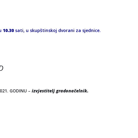
 u
10.30
sati, u skupštinskoj dvorani za sjednice.
D
021. GODINU –
izvjestitelj gradonačelnik.