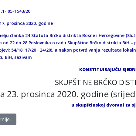
1.1- 05-1543/20
17. prosinca 2020. godine
lju članka 24 Statuta Brčko distrikta Bosne i Hercegovine (Službe
 od 22 do 28 Poslovnika o radu Skupštine Brčko distrikta BiH – p
ojevi: 54/18, 17/20 i 24/20), a nakon potvrđivanja rezultata loka
tu BiH, sazivam
KONSTITUIRAJUĆU SJEDN
SKUPŠTINE BRČKO DIST
za 23. prosinca 2020. godine (srije
u skupštinskoj dvorani za s
nije...