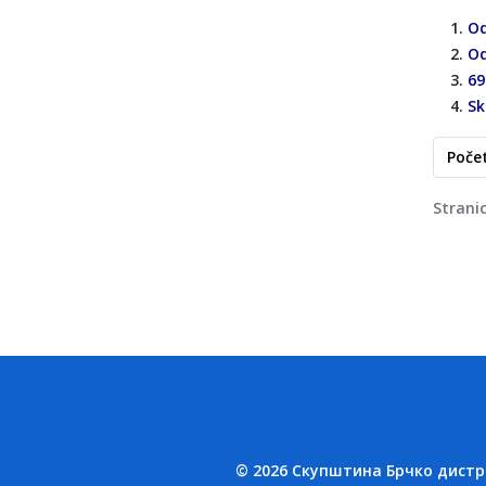
Od
Od
69
Sk
Poče
Strani
© 2026 Скупштина Брчко дистрик