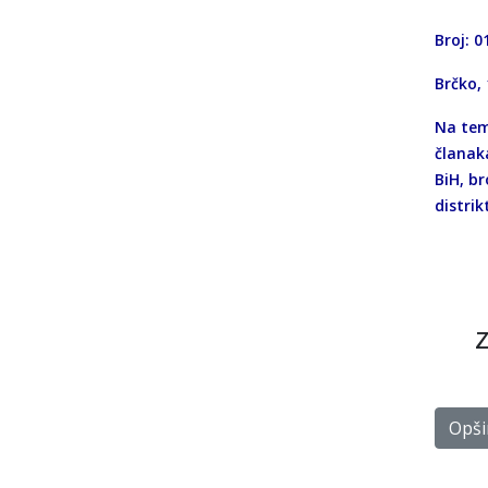
Broj: 0
Brčko, 
Na teme
članaka
BiH, br
distrik
Opšir