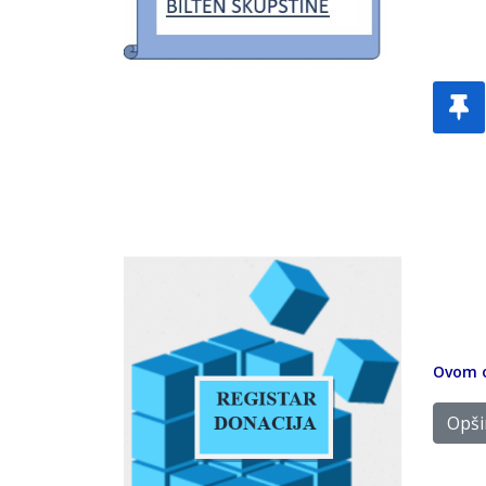
Ovom o
Opšir