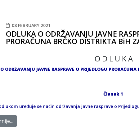
08 FEBRUARY 2021
ODLUKA O ODRŽAVANJU JAVNE RASPR
PRORAČUNA BRČKO DISTRIKTA BiH Z
O D L U K A
O ODRŽAVANJU JAVNE RASPRAVE O PRIJEDLOGU PRORAČUNA B
Članak 1
dlukom uređuje se način održavanja javne rasprave o Prijedlogu
nije...