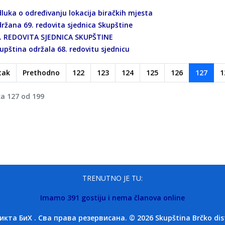
luka o određivanju lokacija biračkih mjesta
ržana 69. redovita sjednica Skupštine
. REDOVITA SJEDNICA SKUPŠTINE
upština održala 68. redovitu sjednicu
tak
Prethodno
122
123
124
125
126
127
1
ca 127 od 199
TRENUTNO JE TU:
Imamo 391 gostiju i nema članova online
та БиХ . Сва права резервисана. © 2026 Skupština Brčko distri