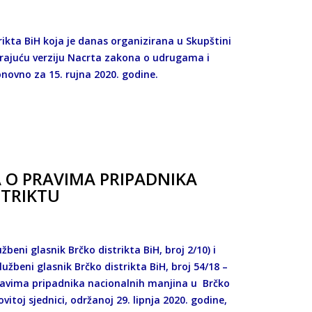
H
kta BiH koja je danas organizirana u Skupštini
varajuću verziju Nacrta zakona o udrugama i
onovno za 15. rujna 2020. godine.
 O PRAVIMA PRIPADNIKA
STRIKTU
beni glasnik Brčko distrikta BiH, broj 2/10) i
lužbeni glasnik Brčko distrikta BiH, broj 54/18 –
 pravima pripadnika nacionalnih manjina u Brčko
vitoj sjednici, održanoj 29. lipnja 2020. godine,