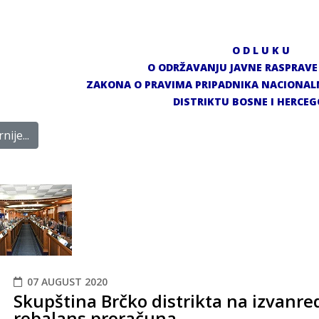
O D L U K U
O ODRŽAVANJU JAVNE RASPRAVE
ZAKONA O PRAVIMA PRIPADNIKA NACIONAL
DISTRIKTU BOSNE I HERCEG
nije...
07 AUGUST 2020
Skupština Brčko distrikta na izvanred
rebalans proračuna