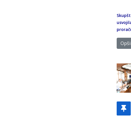
Skupšti
usvoji
prorač
Opšir