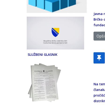
Javna 
Brčko d
fundac
Opšir
SLUŽBENI GLASNIK
Na teme
članaka
pročiš
distrik