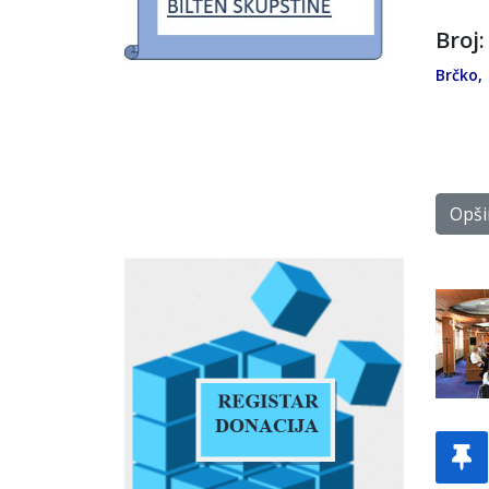
Broj:
Brčko,
Opšir