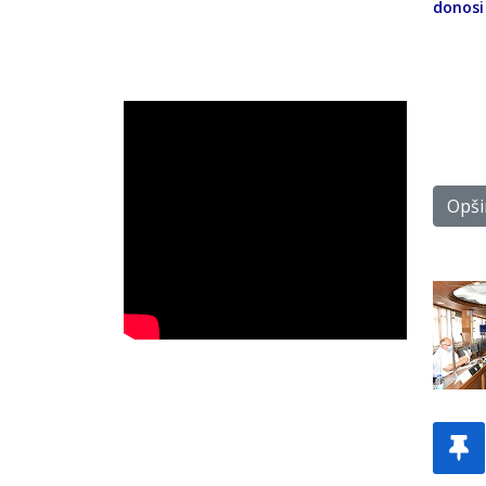
donosi
Opšir