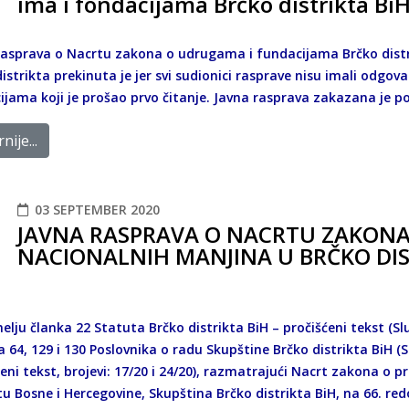
ima i fondacijama Brčko distrikta Bi
rasprava o Nacrtu zakona o udrugama i fundacijama Brčko distri
istrikta prekinuta je jer svi sudionici rasprave nisu imali odgo
ijama koji je prošao prvo čitanje. Javna rasprava zakazana je p
nije...
03 SEPTEMBER 2020
JAVNА RASPRAVА O NACRTU ZAKONA
NACIONALNIH MANJINA U BRČKO DI
lju članka 22 Statuta Brčko distrikta BiH – pročišćeni tekst (Služ
 64, 129 i 130 Poslovnika o radu Skupštine Brčko distrikta BiH (S
ćeni tekst, brojevi: 17/20 i 24/20), razmatrajući Nacrt zakona o
tu Bosne i Hercegovine, Skupština Brčko distrikta BiH, na 66. redo