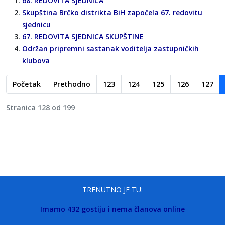
68. REDOVITA SJEDNICA
Skupština Brčko distrikta BiH započela 67. redovitu
sjednicu
67. REDOVITA SJEDNICA SKUPŠTINE
Održan pripremni sastanak voditelja zastupničkih
klubova
Početak
Prethodno
123
124
125
126
127
Stranica 128 od 199
TRENUTNO JE TU:
Imamo 432 gostiju i nema članova online