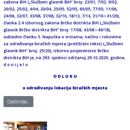
zakona BiH („Službeni glasnik BiH“ broj: 23/01, 7/02, 9/02,
20/02, 25/02, 4/04, 20/04, 25/05, 52/05, 65/05, 77/05, 11/06,
24/06, 32/07, 33/08, 37/08, 32/10, 18/13, 7/14, 31/16 i 41/20),
članka 2.4 Izbornog zakona Brčko distrikta BiH („Službeni
glasnik Brčko distrikta BiH“ broj: 17/08, 43/08 i 49/18),
sukladno članku 5. Naputka o vrstama, načinu i rokovima
za određivanje biračkih mjesta (prečišćeni tekst) („Službeni
glasnik BiH“ broj: 25/20), Izborno povjerenstvo Brčko
distrikta BiH je, na 293. sjednici održanoj 29.10.2020. godine,
d o n i j e l o
O
D
L
U
K
U
o određivanju lokacija biračkih mjesta
Opširnije...