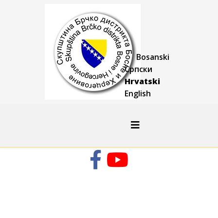
Bosanski
Српски
Hrvatski
English