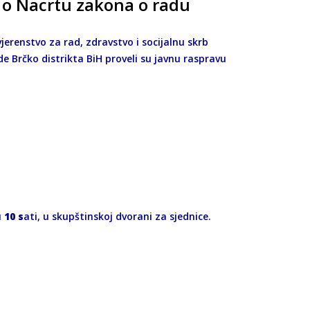
 o Nacrtu zakona o radu
jerenstvo za rad, zdravstvo i socijalnu skrb
de Brčko distrikta BiH proveli su javnu raspravu
u
10 s
ati, u skupštinskoj dvorani za sjednice.