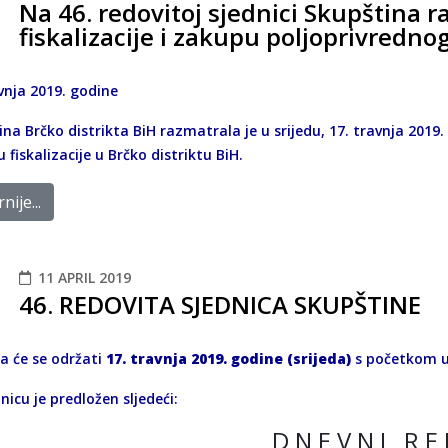
Na 46. redovitoj sjednici Skupština r
fiskalizacije i zakupu poljoprivredno
vnja 2019. godine
na Brčko distrikta BiH razmatrala je u srijedu, 17. travnja 2019.
 fiskalizacije u Brčko distriktu BiH.
nije...
11 APRIL 2019
46. REDOVITA SJEDNICA SKUPŠTINE
ca će se održati
17. travnja 2019. godine (srijeda)
s početkom 
nicu je predložen sljedeći:
D N E V N I R E