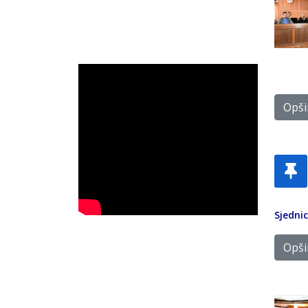
Opšir
Sjedni
Opšir