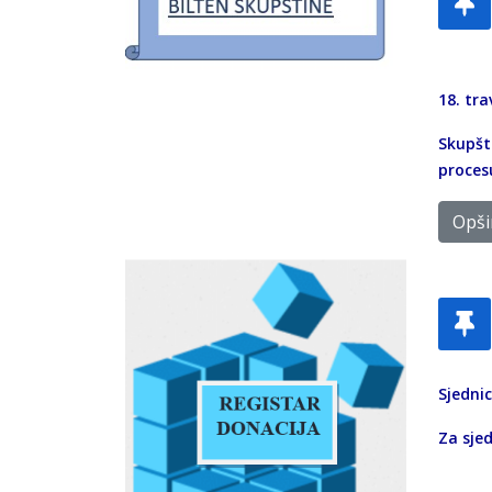
18. tra
Skupšti
procesu
Opšir
Sjedni
Za sjed