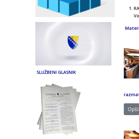
RA
Vo
Materi
SLUŽBENI GLASNIK
razmat
Opšir