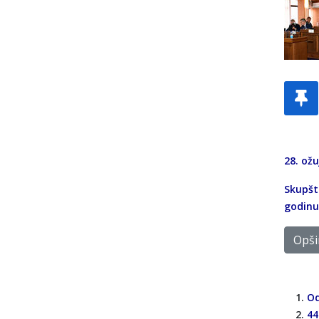
28. ož
Skupšti
godinu
Opšir
Od
44