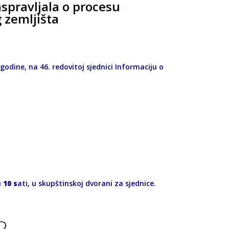
aspravljala o procesu
g zemljišta
 godine, na 46. redovitoj sjednici Informaciju o
u
10 s
ati, u skupštinskoj dvorani za sjednice.
 D