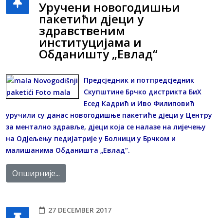
Уручени новогодишњи
пакетићи дјеци у
здравственим
институцијама и
Обданишту „Евлад“
Предсједник и потпредсједник
Скупштине Брчко дистрикта БиХ
Есед Кадрић и Иво Филиповић
уручили су данас новогодишње пакетиће дјеци у Центру
за ментално здравље, дјеци која се налазе на лијечењу
на Одјељењу педијатрије у Болници у Брчком и
малишанима Обданишта „Евлад“.
Опширније...
27 DECEMBER 2017