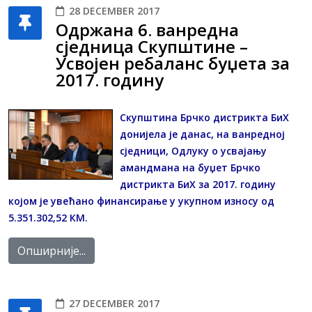
28 DECEMBER 2017
Одржана 6. ванредна
сједница Скупштине –
Усвојен ребаланс буџета за
2017. годину
Скупштина Брчко дистрикта БиХ
донијела је данас, на ванредној
сједници, Одлуку о усвајању
амандмана на буџет Брчко
дистрикта БиХ за 2017. годину
којoм је увећано финансирање у укупном износу од
5.351.302,52 КМ.
Опширније...
27 DECEMBER 2017