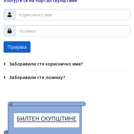
Улогујте се на портал скупштине
Пријава
Заборавили сте корисничко име?
Заборавили сте лозинку?