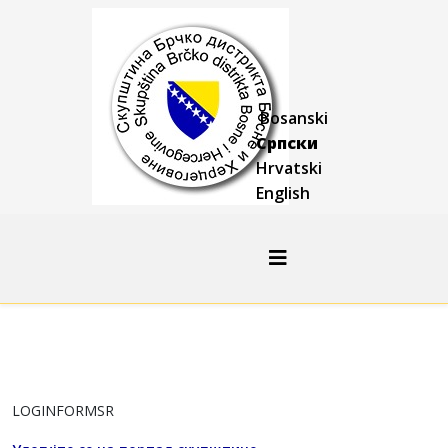
Bosanski
Српски
Hrvatski
English
LOGINFORMSR