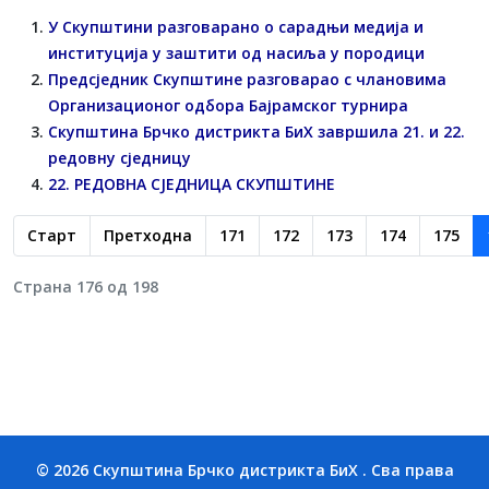
У Скупштини разговарано о сарадњи медија и
институција у заштити од насиља у породици
Предсједник Скупштине разговарао с члановима
Организационог одбора Бајрамског турнира
Скупштина Брчко дистрикта БиХ завршила 21. и 22.
редовну сједницу
22. РЕДОВНA СЈЕДНИЦA СКУПШТИНЕ
Старт
Претходна
171
172
173
174
175
Страна 176 од 198
© 2026 Скупштина Брчко дистрикта БиХ . Сва права