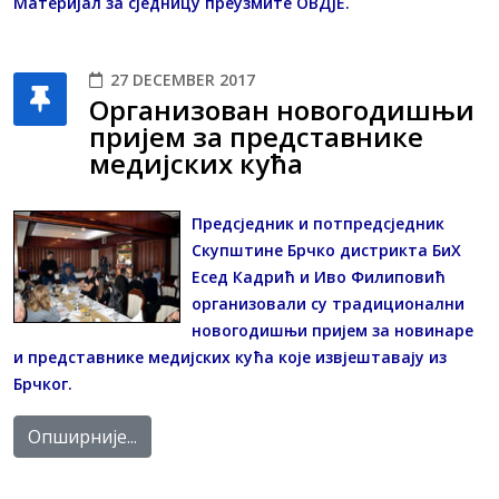
Материјал за сједницу преузмите
ОВДЈЕ
.
27 DECEMBER 2017
Организован новогодишњи
пријем за представнике
медијских кућа
Предсједник и потпредсједник
Скупштине Брчко дистрикта БиХ
Есед Кадрић и Иво Филиповић
организовали су традиционални
новогодишњи пријем за новинаре
и представнике медијских кућа које извјештавају из
Брчког.
Опширније...