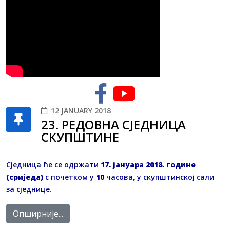
12 JANUARY 2018
23. РЕДОВНA СЈЕДНИЦA
СКУПШТИНЕ
Сједница ће се одржати
17. јануара 2018. године
(сриједа)
с почетком у
10
часова, у скупштинској сали
за сједнице.
Опширније...