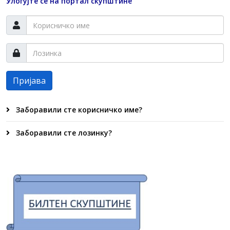
Улогујте се на портал скупштине
Пријава
Заборавили сте корисничко име?
Заборавили сте лозинку?