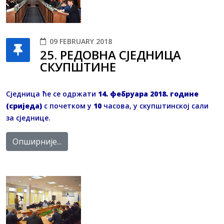
09 FEBRUARY 2018
25. РЕДОВНA СЈЕДНИЦA
СКУПШТИНЕ
Сједница ће се одржати
14. фебруара 2018. године
(сриједа)
с почетком у
10
часова, у скупштинској сали
за сједнице.
Опширније...