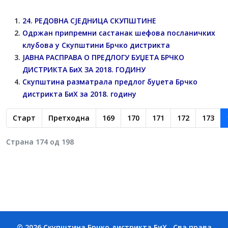
24. РЕДОВНA СЈЕДНИЦA СКУПШТИНЕ
Одржан припремни састанак шефова посланичких
клубова у Скупштини Брчко дистрикта
ЈАВНA РАСПРАВA О ПРЕДЛОГУ БУЏЕТА БРЧКО
ДИСТРИКТА БиХ ЗА 2018. ГОДИНУ
Скупштина рaзматрала предлог буџета Брчко
дистрикта БиХ за 2018. годину
Старт
Претходна
169
170
171
172
173
Страна 174 од 198
© 2026 Скупштина Брчко дистрикта БиХ . Сва права