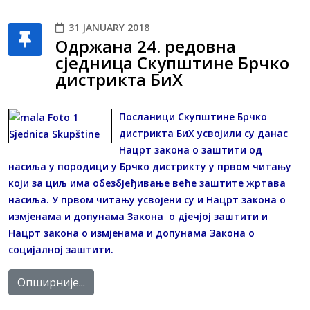
31 JANUARY 2018
Одржана 24. редовна
сједница Скупштине Брчко
дистрикта БиХ
Посланици Скупштине Брчко
дистрикта БиХ усвојили су данас
Нацрт закона о заштити од
насиља у породици у Брчко дистрикту у првом читању
који за циљ има обезбјеђивање веће заштите жртaва
насиља. У првом читању усвојени су и Нацрт закона о
измјенама и допунама Закона о дјечјој заштити и
Нацрт закона о измјенама и допунама Закона о
социјалној заштити.
Опширније...