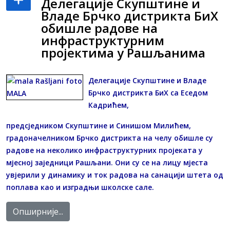
Делегације Скупштине и
Владе Брчко дистрикта БиХ
обишле радове на
инфраструктурним
пројектима у Рашљанима
Делегације Скупштине и Владе
Брчко дистрикта БиХ са Еседом
Кадрићем,
предсједником Скупштине и Синишом Милићем,
градоначелником Брчко дистрикта на челу обишле су
радове на неколико инфраструктурних пројеката у
мјесној заједници Рашљани. Они су се на лицу мјеста
увјерили у динамику и ток радова на санацији штета од
поплава као и изградњи школске сале.
Опширније...