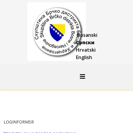
Bosanski
Српски
Hrvatski
English
LOGINFORMSR