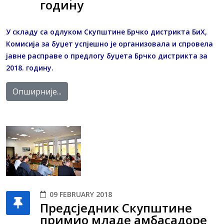
годину
У складу са oдлуком Скупштине Брчко дистрикта БиХ,
Комисија за буџет успјешно је организовала и спровела
јавне расправе о предлогу буџета Брчко дистрикта за
2018. годину.
Опширније...
09 FEBRUARY 2018
Предсједник Скупштине
примио младе амбасадоре