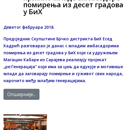
помирења из десет градова
у БиХ
Деветог фебруара 2018.
Предсједник Скупштине Брчко дистрикта БиХ Есед
Кадрић разговарао је данас с младим амбасадорима
помирења из десет градова у БиХ који са удружењем
Магацин Кабаре из Сарајева реализују пројекат
„ре:Генерација“ који има за циљ да едукује и мотивише
младе да заговарају помирење и суживот свих народа,
нарочито међу млађим генерацијама.
Опширније...