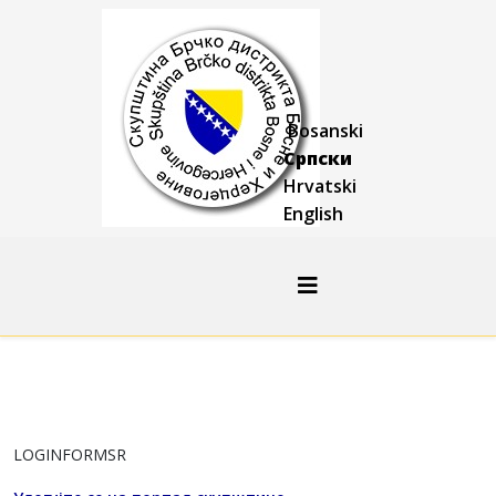
Bosanski
Српски
Hrvatski
English
LOGINFORMSR