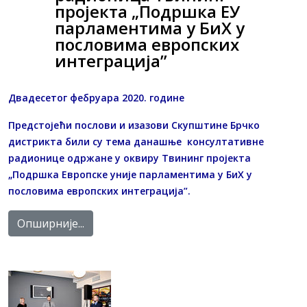
пројекта „Подршка ЕУ
парламентима у БиХ у
пословима европских
интеграција”
Двадесетог фебруара 2020. године
Предстојећи послови и изазови Скупштине Брчко
дистрикта били су тема данашње консултативне
радионице одржане у оквиру Твининг пројекта
„Подршка Европске уније парламентима у БиХ у
пословима европских интеграција”.
Опширније...