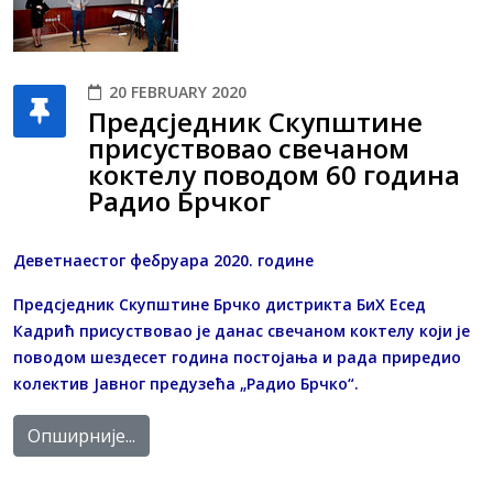
20 FEBRUARY 2020
Предсједник Скупштине
присуствовао свечаном
коктелу поводом 60 година
Радио Брчког
Деветнаестог фебруара 2020. године
Предсједник Скупштине Брчко дистрикта БиХ Есед
Кадрић присуствовао је данас свечаном коктелу који је
поводом шездесет година постојања и рада приредио
колектив Јавног предузећа „Радио Брчко“.
Опширније...