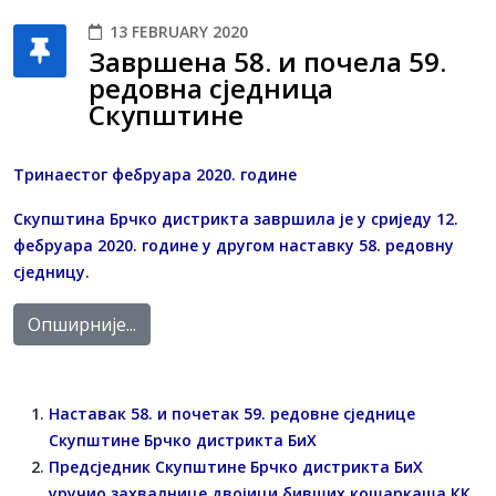
13 FEBRUARY 2020
Завршена 58. и почела 59.
редовна сједница
Скупштине
Тринаестог фебруара 2020. године
Скупштина Брчко дистрикта завршила је у сриједу 12.
фебруара 2020. године у другом наставку 58. редовну
сједницу.
Опширније...
Наставак 58. и почетак 59. редовне сједнице
Скупштине Брчко дистрикта БиХ
Предсједник Скупштине Брчко дистрикта БиХ
уручио захвалнице двојици бивших кошаркаша КК