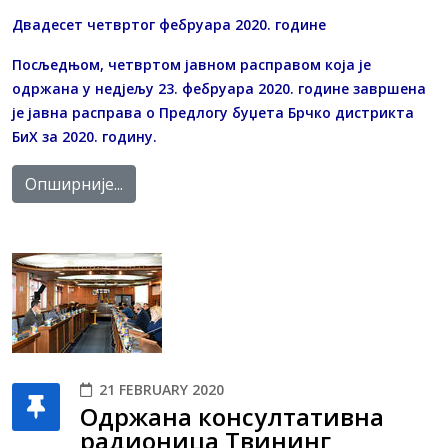
Двадесет четвртог фебруара 2020. године
Посљедњом, четвртом јавном расправом која је
одржана у недјељу 23. фебруара 2020. године завршена
је јавна расправа о Предлогу буџета Брчко дистрикта
БиХ за 2020. годину.
Опширније...
21 FEBRUARY 2020
Одржана консултативна
радионица Твининг