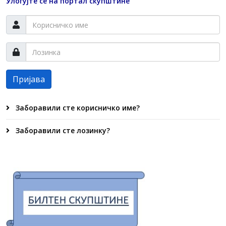
Улогујте се на портал скупштине
Пријава
Заборавили сте корисничко име?
Заборавили сте лозинку?