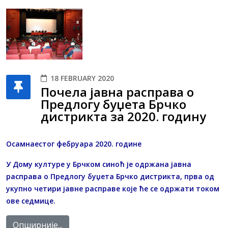
18 FEBRUARY 2020
Почела јавна расправа о
Предлогу буџета Брчко
дистрикта за 2020. годину
Осамнаестог фебруара 2020. године
У Дому културе у Брчком синоћ је одржана јавна
расправа о Предлогу буџета Брчко дистрикта, прва од
укупно четири јавне расправе које ће се одржати током
ове седмице.
Опширније...