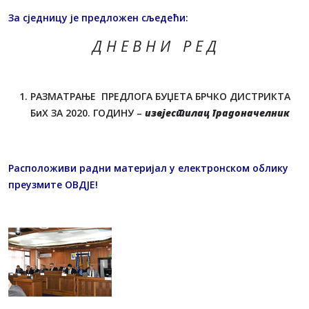
За сједницу је предложен сљедећи:
Д Н Е В Н И Р Е Д
РАЗМАТРАЊЕ ПРЕДЛОГА БУЏЕТА БРЧКО ДИСТРИКТА
БиХ ЗА 2020. ГОДИНУ –
извјестилац градоначелник
Расположиви радни материјал у електронском облику
преузмите
OВДЈЕ
!