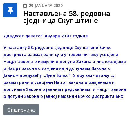
29 JANUARY 2020
Настављена 58. редовна
сједница Скупштине
Двадесет деветог јануара 2020. године
У наставку 58. редовне сједнице Скупштине Брчко
дистрикта разматрани су и у првом читању усвојени
Нацрт закона о измјени и допуни Закона о инспекцијама
и Нацрт закона о измјенама и допунама Закона о
Јавном предузећу „Лука Брчко“. У другом читању су
разматрани и усвојени Нацрт закона о измјенама и
допунама Закона о јавним предузећима и Нацрт закона
о допуни Закона о јавној имовини Брчко дистрикта БиХ.
Опширније...