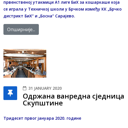
првенственој утакмици А1 лиге БиХ за кошаркаше која
се играла у Техничкој школи у Брчком између КК „Брчко
дистрикт БиХ“ и „Босна“ Сарајево.
Опширније...
31 JANUARY 2020
Одржана ванредна сједница
Скупштине
Тридесет првог јануара 2020. године