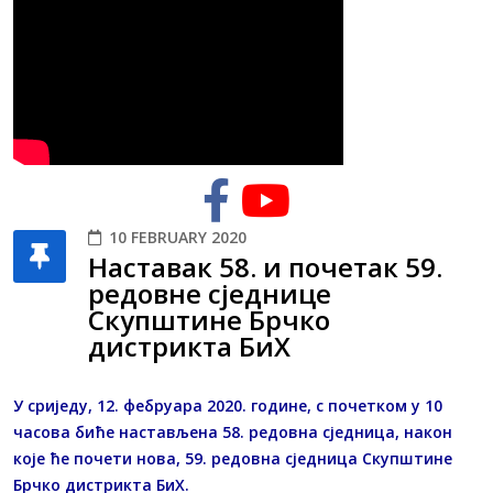
10 FEBRUARY 2020
Наставак 58. и почетак 59.
редовне сједнице
Скупштине Брчко
дистрикта БиХ
У сриједу, 12. фебруара 2020. године, с почетком у 10
часова биће настављена 58. редовна сједница, након
које ће почети нова, 59. редовна сједница Скупштине
Брчко дистрикта БиХ.