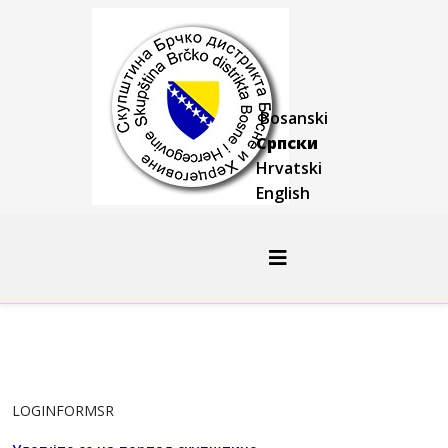
Bosanski
Српски
Hrvatski
English
LOGINFORMSR