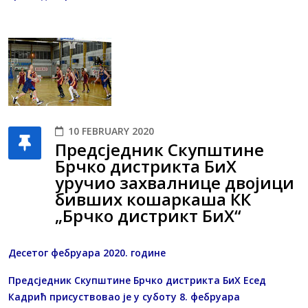
10 FEBRUARY 2020
Предсједник Скупштине
Брчко дистрикта БиХ
уручио захвалнице двојици
бивших кошаркаша КК
„Брчко дистрикт БиХ“
Десетог фебруара 2020. године
Предсједник Скупштине Брчко дистрикта БиХ Есед
Кадрић присуствовао је у суботу 8. фебруара