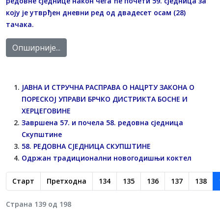
редовне сједнице након чега ће почети 59. сједница за
коју је утврђен дневни ред од двадесет осам (28)
тачака.
Опширније...
ЈАВНA И СТРУЧНA РАСПРАВA О НАЦРТУ ЗАКОНА О
ПОРЕСКОЈ УПРАВИ БРЧКО ДИСТРИКТА БОСНЕ И
ХЕРЦЕГОВИНЕ
Завршена 57. и почела 58. редовна сједница
Скупштине
58. РЕДОВНA СЈЕДНИЦA СКУПШТИНЕ
Одржан традиционални новогодишњи коктел
Старт
Претходна
134
135
136
137
138
Страна 139 од 198