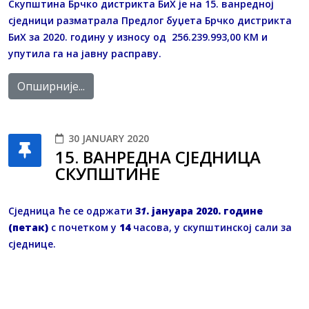
Скупштина Брчко дистрикта БиХ је на 15. ванредној
сједници разматрала Предлог буџета Брчко дистрикта
БиХ за 2020. годину у износу од 256.239.993,00 КМ и
упутила га на јавну расправу.
Опширније...
30 JANUARY 2020
15. ВАНРЕДНA СЈЕДНИЦA
СКУПШТИНЕ
Сједница ће се одржати
3
1
. јануара 2020. године
(петак)
с почетком у
14
часова, у скупштинској сали за
сједнице.