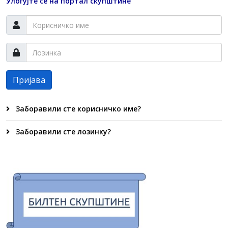
Улогујте се на портал скупштине
Пријава
Заборавили сте корисничко име?
Заборавили сте лозинку?