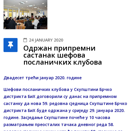
24 JANUARY 2020
Одржан припремни
састанак шефова
посланичких клубова
Двадесет трећи јануар 2020. године
Шефови посланичких клубова у Скупштини Брчко
дистрикта БиХ договорили су данас на припремном
састанку да нова 59. редовна сједница Скупштине Брчко
дистрикта БиХ буде одржана у сриједу 29. јануара 2020.
године. Засједање Скупштине почеће у 10 часова
разматрањем преосталих тачака дневног реда 58.